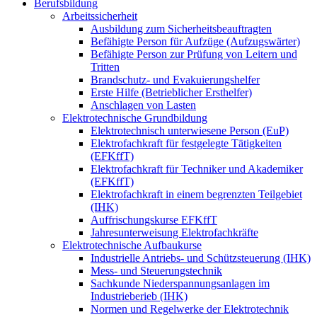
Berufsbildung
Arbeitssicherheit
Ausbildung zum Sicherheitsbeauftragten
Befähigte Person für Aufzüge (Aufzugswärter)
Befähigte Person zur Prüfung von Leitern und
Tritten
Brandschutz- und Evakuierungshelfer
Erste Hilfe (Betrieblicher Ersthelfer)
Anschlagen von Lasten
Elektrotechnische Grundbildung
Elektrotechnisch unterwiesene Person (EuP)
Elektrofachkraft für festgelegte Tätigkeiten
(EFKffT)
Elektrofachkraft für Techniker und Akademiker
(EFKffT)
Elektrofachkraft in einem begrenzten Teilgebiet
(IHK)
Auffrischungskurse EFKffT
Jahresunterweisung Elektrofachkräfte
Elektrotechnische Aufbaukurse
Industrielle Antriebs- und Schützsteuerung (IHK)
Mess- und Steuerungstechnik
Sachkunde Niederspannungsanlagen im
Industrieberieb (IHK)
Normen und Regelwerke der Elektrotechnik