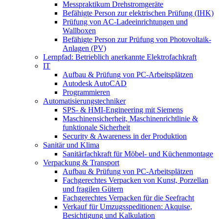
Messpraktikum Drehstromgeräte
Befähigte Person zur elektrischen Prüfung (IHK)
Prüfung von AC-Ladeeinrichtungen und
Wallboxen
Befähigte Person zur Prüfung von Photovoltaik-
Anlagen (PV)
Lernpfad: Betrieblich anerkannte Elektrofachkraft
IT
Aufbau & Prüfung von PC-Arbeitsplätzen
Autodesk AutoCAD
Programmieren
Automatisierungstechniker
SPS‑ & HMI‑Engineering mit Siemens
Maschinensicherheit, Maschinenrichtlinie &
funktionale Sicherheit
Security & Awareness in der Produktion
Sanitär und Klima
Sanitärfachkraft für Möbel- und Küchenmontage
Verpackung & Transport
Aufbau & Prüfung von PC-Arbeitsplätzen
Fachgerechtes Verpacken von Kunst, Porzellan
und fragilen Gütern
Fachgerechtes Verpacken für die Seefracht
Verkauf für Umzugsspeditionen: Akquise,
Besichtigung und Kalkulation