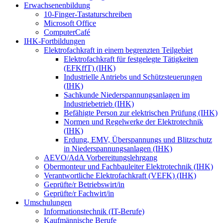
Erwachsenenbildung
10-Finger-Tastaturschreiben
Microsoft Office
ComputerCafé
IHK-Fortbildungen
Elektrofachkraft in einem begrenzten Teilgebiet
Elektrofachkraft für festgelegte Tätigkeiten
(EFKffT) (IHK)
Industrielle Antriebs und Schützsteuerungen
(IHK)
Sachkunde Niederspannungsanlagen im
Industriebetrieb (IHK)
Befähigte Person zur elektrischen Prüfung (IHK)
Normen und Regelwerke der Elektrotechnik
(IHK)
Erdung, EMV, Überspannungs und Blitzschutz
in Niederspannungsanlagen (IHK)
AEVO/AdA Vorbereitungslehrgang
Obermonteur und Fachbauleiter Elektrotechnik (IHK)
Verantwortliche Elektrofachkraft (VEFK) (IHK)
Geprüfte/r Betriebswirt/in
Geprüfte/r Fachwirt/in
Umschulungen
Informationstechnik (IT-Berufe)
Kaufmännische Berufe