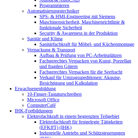
Programmieren
Automatisierungstechniker
SPS‑ & HMI‑Engineering mit Siemens
Maschinensicherheit, Maschinenrichtlinie &
funktionale Sicherheit
Security & Awareness in der Produktion
Sanitär und Klima
Sanitärfachkraft für Möbel- und Küchenmontage
Verpackung & Transport
Aufbau & Prüfung von PC-Arbeitsplätzen
Fachgerechtes Verpacken von Kunst, Porzellan
und fragilen Gütern
Fachgerechtes Verpacken für die Seefracht
Verkauf für Umzugsspeditionen: Akquise,
Besichtigung und Kalkulation
Erwachsenenbildung
10-Finger-Tastaturschreiben
Microsoft Office
ComputerCafé
IHK-Fortbildungen
Elektrofachkraft in einem begrenzten Teilgebiet
Elektrofachkraft für festgelegte Tätigkeiten
(EFKffT) (IHK)
Industrielle Antriebs und Schützsteuerungen