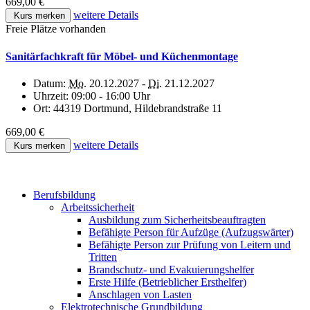
669,00 €
weitere Details
Kurs merken
Freie Plätze vorhanden
Sanitärfachkraft für Möbel- und Küchenmontage
Datum:
Mo.
20.12.2027 -
Di.
21.12.2027
Uhrzeit:
09:00 - 16:00 Uhr
Ort:
44319 Dortmund, Hildebrandstraße 11
669,00 €
weitere Details
Kurs merken
Berufsbildung
Arbeitssicherheit
Ausbildung zum Sicherheitsbeauftragten
Befähigte Person für Aufzüge (Aufzugswärter)
Befähigte Person zur Prüfung von Leitern und
Tritten
Brandschutz- und Evakuierungshelfer
Erste Hilfe (Betrieblicher Ersthelfer)
Anschlagen von Lasten
Elektrotechnische Grundbildung