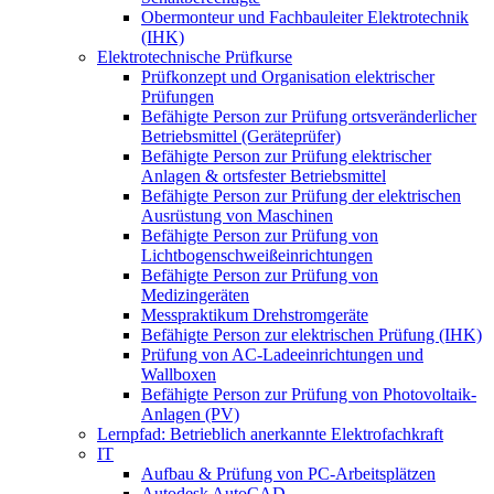
Obermonteur und Fachbauleiter Elektrotechnik
(IHK)
Elektrotechnische Prüfkurse
Prüfkonzept und Organisation elektrischer
Prüfungen
Befähigte Person zur Prüfung ortsveränderlicher
Betriebsmittel (Geräteprüfer)
Befähigte Person zur Prüfung elektrischer
Anlagen & ortsfester Betriebsmittel
Befähigte Person zur Prüfung der elektrischen
Ausrüstung von Maschinen
Befähigte Person zur Prüfung von
Lichtbogenschweißeinrichtungen
Befähigte Person zur Prüfung von
Medizingeräten
Messpraktikum Drehstromgeräte
Befähigte Person zur elektrischen Prüfung (IHK)
Prüfung von AC-Ladeeinrichtungen und
Wallboxen
Befähigte Person zur Prüfung von Photovoltaik-
Anlagen (PV)
Lernpfad: Betrieblich anerkannte Elektrofachkraft
IT
Aufbau & Prüfung von PC-Arbeitsplätzen
Autodesk AutoCAD