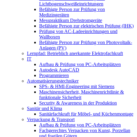
Lichtbogenschweißeinrichtungen
Befähigte Person zur Prüfung von
Medizingeräten
Messpraktikum Drehstromgeräte
Befähigte Person zur elektrischen Prüfung (IHK)
Prüfung von AC-Ladeeinrichtungen und
Wallboxen
Befähigte Person zur Prüfung von Photovoltaik-
Anlagen (PV)
Lernpfad: Betrieblich anerkannte Elektrofachkraft
IT
Aufbau & Prüfung von PC-Arbeitsplätzen
Autodesk AutoCAD
Programmieren
Automatisierungstechniker
SPS‑ & HMI‑Engineering mit Siemens
Maschinensicherheit, Maschinenrichtlinie &
funktionale Sicherheit
Security & Awareness in der Produktion
Sanitär und Klima
Sanitärfachkraft für Möbel- und Küchenmontage
Verpackung & Transport
Aufbau & Prüfung von PC-Arbeitsplätzen
Fachgerechtes Verpacken von Kunst, Porzellan
und fragilen Gütern