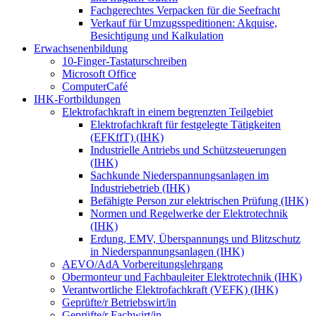
Fachgerechtes Verpacken für die Seefracht
Verkauf für Umzugsspeditionen: Akquise,
Besichtigung und Kalkulation
Erwachsenenbildung
10-Finger-Tastaturschreiben
Microsoft Office
ComputerCafé
IHK-Fortbildungen
Elektrofachkraft in einem begrenzten Teilgebiet
Elektrofachkraft für festgelegte Tätigkeiten
(EFKffT) (IHK)
Industrielle Antriebs und Schützsteuerungen
(IHK)
Sachkunde Niederspannungsanlagen im
Industriebetrieb (IHK)
Befähigte Person zur elektrischen Prüfung (IHK)
Normen und Regelwerke der Elektrotechnik
(IHK)
Erdung, EMV, Überspannungs und Blitzschutz
in Niederspannungsanlagen (IHK)
AEVO/AdA Vorbereitungslehrgang
Obermonteur und Fachbauleiter Elektrotechnik (IHK)
Verantwortliche Elektrofachkraft (VEFK) (IHK)
Geprüfte/r Betriebswirt/in
Geprüfte/r Fachwirt/in