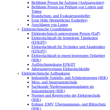
Befähigte Person für Aufzüge (Aufzugswärter)
Befähigte Person zur Prüfung von Leitern und
Tritten
Brandschutz- und Evakuierungshelfer
Erste Hilfe (Betrieblicher Ersthelfer)
Anschlagen von Lasten
Elektrotechnische Grundbildung
Elektrotechnisch unterwiesene Person (EuP)
Elektrofachkraft für festgelegte Tätigkeiten
(EFKffT)
Elektrofachkraft für Techniker und Akademiker
(EFKffT)
Elektrofachkraft in einem begrenzten Teilgebiet
(IHK)
Auffrischungskurse EFKffT
Jahresunterweisung Elektrofachkräfte
Elektrotechnische Aufbaukurse
Industrielle Antriebs- und Schützsteuerung (IHK)
Mess- und Steuerungstechnik
Sachkunde Niederspannungsanlagen im
Industrieberieb (IHK)
Normen und Regelwerke der Elektrotechnik
(IHK)
Erdung, EMV, Überspannungs- und Blitzschutz
(IHK)