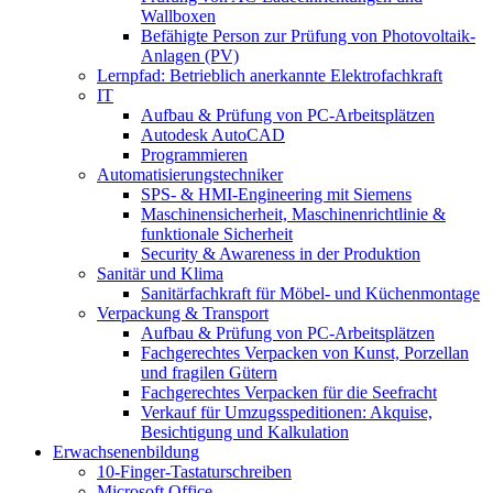
Wallboxen
Befähigte Person zur Prüfung von Photovoltaik-
Anlagen (PV)
Lernpfad: Betrieblich anerkannte Elektrofachkraft
IT
Aufbau & Prüfung von PC-Arbeitsplätzen
Autodesk AutoCAD
Programmieren
Automatisierungstechniker
SPS‑ & HMI‑Engineering mit Siemens
Maschinensicherheit, Maschinenrichtlinie &
funktionale Sicherheit
Security & Awareness in der Produktion
Sanitär und Klima
Sanitärfachkraft für Möbel- und Küchenmontage
Verpackung & Transport
Aufbau & Prüfung von PC-Arbeitsplätzen
Fachgerechtes Verpacken von Kunst, Porzellan
und fragilen Gütern
Fachgerechtes Verpacken für die Seefracht
Verkauf für Umzugsspeditionen: Akquise,
Besichtigung und Kalkulation
Erwachsenenbildung
10-Finger-Tastaturschreiben
Microsoft Office