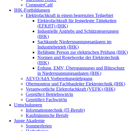
ComputerCafé
IHK-Fortbildungen
Elektrofachkraft in einem begrenzten Teilgebiet
Elektrofachkraft für festgelegte Tätigkeiten
(EFKffT) (IHK)
Industrielle Antriebs und Schützsteuerungen
(IHK)
Sachkunde Niederspannungsanlagen im
Industriebetrieb (IHK)
Befähigte Person zur elektrischen Prüfung (IHK)
Normen und Regelwerke der Elektrotechnik
(IHK)
Erdung, EMV, Überspannungs und Blitzschutz
in Niederspannungsanlagen (IHK)
AEVO/AdA Vorbereitungslehrgang
Obermonteur und Fachbauleiter Elektrotechnik (IHK)
Verantwortliche Elektrofachkraft (VEFK) (IHK)
Geprüfte/r Betriebswirt/in
Geprüfte/r Fachwirt/in
Umschulungen
Informationstechnik (IT-Berufe)
Kaufmännische Berufe
Junge Akademie
Sommerferien