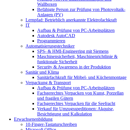
Wallboxen
Befähigte Person zur Prüfung von Photovoltaik-
Anlagen (PV)
Lernpfad: Betrieblich anerkannte Elektrofachkraft
IT
Aufbau & Prüfung von PC-Arbeitsplätzen
Autodesk AutoCAD
Programmieren
Automatisierungstechniker
SPS‑ & HMI‑Engineering mit Siemens
Maschinensicherheit, Maschinenrichtlinie &
funktionale Sicherheit
Security & Awareness in der Produktion
Sanitär und Klima
Sanitärfachkraft für Möbel- und Küchenmontage
Verpackung & Transport
Aufbau & Prüfung von PC-Arbeitsplätzen
Fachgerechtes Verpacken von Kunst, Porzellan
und fragilen Gütern
Fachgerechtes Verpacken für die Seefracht
Verkauf für Umzugsspeditionen: Akquise,
Besichtigung und Kalkulation
Erwachsenenbildung
10-Finger-Tastaturschreiben
Microsoft Office