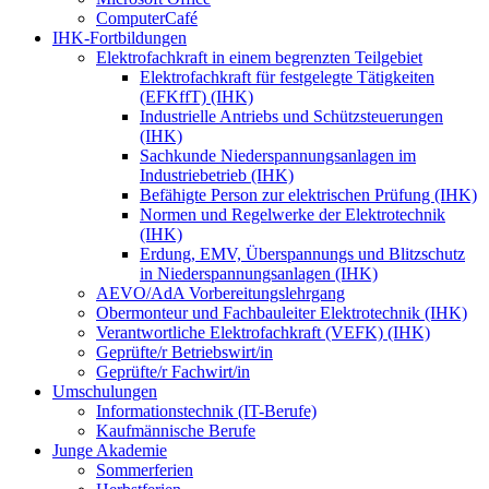
ComputerCafé
IHK-Fortbildungen
Elektrofachkraft in einem begrenzten Teilgebiet
Elektrofachkraft für festgelegte Tätigkeiten
(EFKffT) (IHK)
Industrielle Antriebs und Schützsteuerungen
(IHK)
Sachkunde Niederspannungsanlagen im
Industriebetrieb (IHK)
Befähigte Person zur elektrischen Prüfung (IHK)
Normen und Regelwerke der Elektrotechnik
(IHK)
Erdung, EMV, Überspannungs und Blitzschutz
in Niederspannungsanlagen (IHK)
AEVO/AdA Vorbereitungslehrgang
Obermonteur und Fachbauleiter Elektrotechnik (IHK)
Verantwortliche Elektrofachkraft (VEFK) (IHK)
Geprüfte/r Betriebswirt/in
Geprüfte/r Fachwirt/in
Umschulungen
Informationstechnik (IT-Berufe)
Kaufmännische Berufe
Junge Akademie
Sommerferien