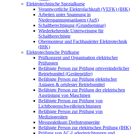
Elektrotechnische Spezialkurse
Verantwortliche Elektrofachkraft (VEFK) (IHK)
Arbeiten unter Spannung in
Niederspannungsanlagen (AuS)
Schaltberechtigung (Grundseminar)
Wiederkehrende Unterweisung für
Schaltberechtigte
Obermonteur und Fachbauleiter Elektrotechnik
(IHK)
Elektrotechnische Prüfkurse
Prüfkonzept und Organisation elektrischer
Prüfungen
Befähigte Person zur Prüfung ortsveränderlicher
Betriebsmittel (Geräteprüfer)
Befähigte Person zur Prüfung elektrischer
Anlagen & ortsfester Betriebsmittel
Befähigte Person zur Prüfung der elektrischen
Ausrüstung von Maschinen
Befähigte Person zur Prüfung von
Lichtbogenschweißeinrichtungen
Befähigte Person zur Prüfung von
Medizingeräten
Messpraktikum Drehstromgeräte
Befähigte Person zur elektrischen Prüfung (IHK)
Prüfung von AC-Ladeeinrichtungen und