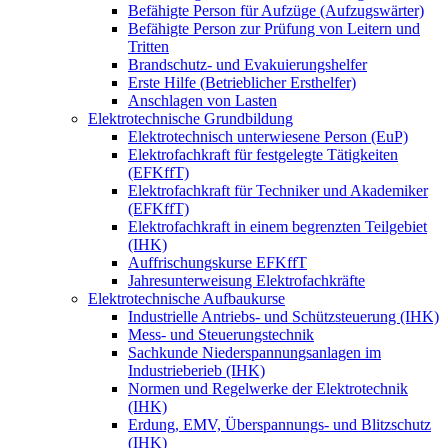
Befähigte Person für Aufzüge (Aufzugswärter)
Befähigte Person zur Prüfung von Leitern und
Tritten
Brandschutz- und Evakuierungshelfer
Erste Hilfe (Betrieblicher Ersthelfer)
Anschlagen von Lasten
Elektrotechnische Grundbildung
Elektrotechnisch unterwiesene Person (EuP)
Elektrofachkraft für festgelegte Tätigkeiten
(EFKffT)
Elektrofachkraft für Techniker und Akademiker
(EFKffT)
Elektrofachkraft in einem begrenzten Teilgebiet
(IHK)
Auffrischungskurse EFKffT
Jahresunterweisung Elektrofachkräfte
Elektrotechnische Aufbaukurse
Industrielle Antriebs- und Schützsteuerung (IHK)
Mess- und Steuerungstechnik
Sachkunde Niederspannungsanlagen im
Industrieberieb (IHK)
Normen und Regelwerke der Elektrotechnik
(IHK)
Erdung, EMV, Überspannungs- und Blitzschutz
(IHK)