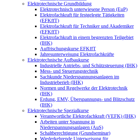
Elektrotechnische Grundbildung
Elektrotechnisch unterwiesene Person (EuP)
Elektrofachkraft für festgelegte Tätigkeiten
(EFKffT)
Elektrofachkraft für Techniker und Akademiker
(EFKffT)
Elektrofachkraft in einem begrenzten Teilgebiet
(IHK)
Auffrischungskurse EFKffT
Jahresunterweisung Elektrofachkräfte
Elektrotechnische Aufbaukurse
Industrielle Antriebs- und Schützsteuerung (IHK)
Mess- und Steuerungstechnik
Sachkunde Niederspannungsanlagen im
Industrieberieb (IHK)
Normen und Regelwerke der Elektrotechnik
(IHK)
Erdung, EMV, Überspannungs- und Blitzschutz
(IHK)
Elektrotechnische Spezialkurse
Verantwortliche Elektrofachkraft (VEFK) (IHK)
Arbeiten unter Spannung in
Niederspannungsanlagen (AuS)
Schaltberechtigung (Grundseminar)
Wiederkehrende Unterweisung für