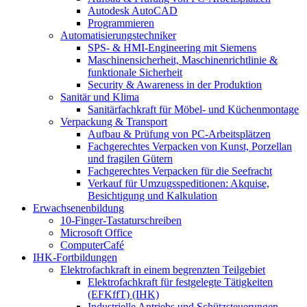
Autodesk AutoCAD
Programmieren
Automatisierungstechniker
SPS‑ & HMI‑Engineering mit Siemens
Maschinensicherheit, Maschinenrichtlinie &
funktionale Sicherheit
Security & Awareness in der Produktion
Sanitär und Klima
Sanitärfachkraft für Möbel- und Küchenmontage
Verpackung & Transport
Aufbau & Prüfung von PC-Arbeitsplätzen
Fachgerechtes Verpacken von Kunst, Porzellan
und fragilen Gütern
Fachgerechtes Verpacken für die Seefracht
Verkauf für Umzugsspeditionen: Akquise,
Besichtigung und Kalkulation
Erwachsenenbildung
10-Finger-Tastaturschreiben
Microsoft Office
ComputerCafé
IHK-Fortbildungen
Elektrofachkraft in einem begrenzten Teilgebiet
Elektrofachkraft für festgelegte Tätigkeiten
(EFKffT) (IHK)
Industrielle Antriebs und Schützsteuerungen