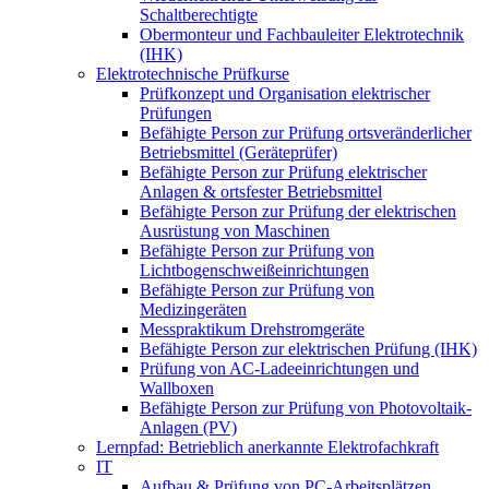
Schaltberechtigte
Obermonteur und Fachbauleiter Elektrotechnik
(IHK)
Elektrotechnische Prüfkurse
Prüfkonzept und Organisation elektrischer
Prüfungen
Befähigte Person zur Prüfung ortsveränderlicher
Betriebsmittel (Geräteprüfer)
Befähigte Person zur Prüfung elektrischer
Anlagen & ortsfester Betriebsmittel
Befähigte Person zur Prüfung der elektrischen
Ausrüstung von Maschinen
Befähigte Person zur Prüfung von
Lichtbogenschweißeinrichtungen
Befähigte Person zur Prüfung von
Medizingeräten
Messpraktikum Drehstromgeräte
Befähigte Person zur elektrischen Prüfung (IHK)
Prüfung von AC-Ladeeinrichtungen und
Wallboxen
Befähigte Person zur Prüfung von Photovoltaik-
Anlagen (PV)
Lernpfad: Betrieblich anerkannte Elektrofachkraft
IT
Aufbau & Prüfung von PC-Arbeitsplätzen