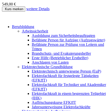
549,00 €
weitere Details
Kurs merken
Berufsbildung
Arbeitssicherheit
Ausbildung zum Sicherheitsbeauftragten
Befähigte Person für Aufzüge (Aufzugswärter)
Befähigte Person zur Prüfung von Leitern und
Tritten
Brandschutz- und Evakuierungshelfer
Erste Hilfe (Betrieblicher Ersthelfer)
Anschlagen von Lasten
Elektrotechnische Grundbildung
Elektrotechnisch unterwiesene Person (EuP)
Elektrofachkraft für festgelegte Tätigkeiten
(EFKffT)
Elektrofachkraft für Techniker und Akademiker
(EFKffT)
Elektrofachkraft in einem begrenzten Teilgebiet
(IHK)
Auffrischungskurse EFKffT
Jahresunterweisung Elektrofachkräfte