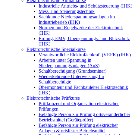
Elektrotechnische Aufbaukurse
Industrielle Antriebs- und Schützsteuerung (IHK)
Mess- und Steuerungstechnik
Sachkunde Niederspannungsanlagen im
Industrieberieb (IHK)
Normen und Regelwerke der Elektrotechnik
(IHK)
Erdung, EMV, Überspannungs- und Blitzschutz
(IHK)
Elektrotechnische Spezialkurse
Verantwortliche Elektrofachkraft (VEFK) (IHK)
Arbeiten unter Spannung in
Niederspannungsanlagen (AuS)
Schaltberechtigung (Grundseminar)
Wiederkehrende Unterweisung für
Schaltberechtigte
Obermonteur und Fachbauleiter Elektrotechnik
(IHK)
Elektrotechnische Prüfkurse
Prüfkonzept und Organisation elektrischer
Prüfungen
Befähigte Person zur Prüfung ortsveränderlicher
Betriebsmittel (Geräteprüfer)
Befähigte Person zur Prüfung elektrischer
Anlagen & ortsfester Betriebsmittel