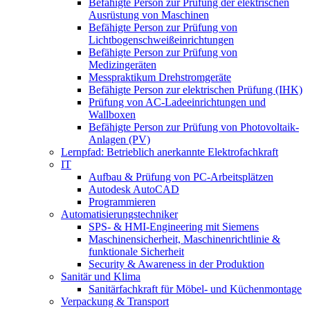
Befähigte Person zur Prüfung der elektrischen
Ausrüstung von Maschinen
Befähigte Person zur Prüfung von
Lichtbogenschweißeinrichtungen
Befähigte Person zur Prüfung von
Medizingeräten
Messpraktikum Drehstromgeräte
Befähigte Person zur elektrischen Prüfung (IHK)
Prüfung von AC-Ladeeinrichtungen und
Wallboxen
Befähigte Person zur Prüfung von Photovoltaik-
Anlagen (PV)
Lernpfad: Betrieblich anerkannte Elektrofachkraft
IT
Aufbau & Prüfung von PC-Arbeitsplätzen
Autodesk AutoCAD
Programmieren
Automatisierungstechniker
SPS‑ & HMI‑Engineering mit Siemens
Maschinensicherheit, Maschinenrichtlinie &
funktionale Sicherheit
Security & Awareness in der Produktion
Sanitär und Klima
Sanitärfachkraft für Möbel- und Küchenmontage
Verpackung & Transport