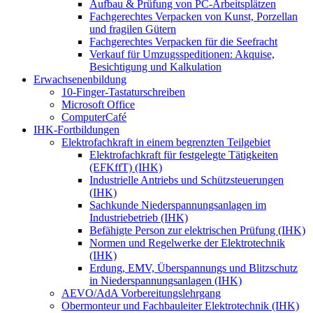
Aufbau & Prüfung von PC-Arbeitsplätzen
Fachgerechtes Verpacken von Kunst, Porzellan
und fragilen Gütern
Fachgerechtes Verpacken für die Seefracht
Verkauf für Umzugsspeditionen: Akquise,
Besichtigung und Kalkulation
Erwachsenenbildung
10-Finger-Tastaturschreiben
Microsoft Office
ComputerCafé
IHK-Fortbildungen
Elektrofachkraft in einem begrenzten Teilgebiet
Elektrofachkraft für festgelegte Tätigkeiten
(EFKffT) (IHK)
Industrielle Antriebs und Schützsteuerungen
(IHK)
Sachkunde Niederspannungsanlagen im
Industriebetrieb (IHK)
Befähigte Person zur elektrischen Prüfung (IHK)
Normen und Regelwerke der Elektrotechnik
(IHK)
Erdung, EMV, Überspannungs und Blitzschutz
in Niederspannungsanlagen (IHK)
AEVO/AdA Vorbereitungslehrgang
Obermonteur und Fachbauleiter Elektrotechnik (IHK)