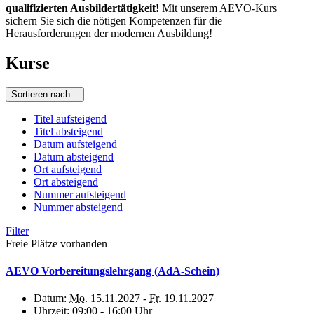
qualifizierten Ausbildertätigkeit!
Mit unserem AEVO-Kurs
sichern Sie sich die nötigen Kompetenzen für die
Herausforderungen der modernen Ausbildung!
Kurse
Sortieren nach...
Titel aufsteigend
Titel absteigend
Datum aufsteigend
Datum absteigend
Ort aufsteigend
Ort absteigend
Nummer aufsteigend
Nummer absteigend
Filter
Freie Plätze vorhanden
AEVO Vorbereitungslehrgang (AdA-Schein)
Datum:
Mo.
15.11.2027 -
Fr.
19.11.2027
Uhrzeit:
09:00 - 16:00 Uhr