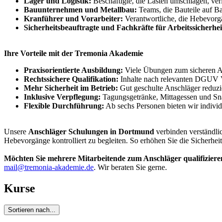
Lager und Logistik:
Beschäftigte, die Lasten umschlagen, verl
Bauunternehmen und Metallbau:
Teams, die Bauteile auf Ba
Kranführer und Vorarbeiter:
Verantwortliche, die Hebevorgä
Sicherheitsbeauftragte und Fachkräfte für Arbeitssicherhei
Ihre Vorteile mit der Tremonia Akademie
Praxisorientierte Ausbildung:
Viele Übungen zum sicheren A
Rechtssichere Qualifikation:
Inhalte nach relevanten DGUV Vo
Mehr Sicherheit im Betrieb:
Gut geschulte Anschläger reduzie
Inklusive Verpflegung:
Tagungsgetränke, Mittagessen und Snac
Flexible Durchführung:
Ab sechs Personen bieten wir individ
Unsere
Anschläger Schulungen in Dortmund
verbinden verständlic
Hebevorgänge kontrolliert zu begleiten. So erhöhen Sie die Sicherheit
Möchten Sie mehrere Mitarbeitende zum Anschläger qualifizieren
mail@tremonia-akademie.de
. Wir beraten Sie gerne.
Kurse
Sortieren nach...