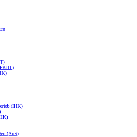
ten
fT)
EFKffT)
IHK)
erieb (IHK)
)
IHK)
gen (AuS)