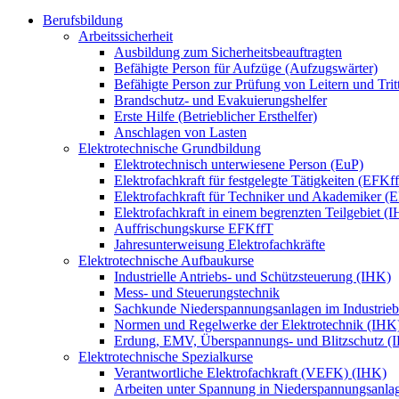
Berufsbildung
Arbeitssicherheit
Ausbildung zum Sicherheitsbeauftragten
Befähigte Person für Aufzüge (Aufzugswärter)
Befähigte Person zur Prüfung von Leitern und Trit
Brandschutz- und Evakuierungshelfer
Erste Hilfe (Betrieblicher Ersthelfer)
Anschlagen von Lasten
Elektrotechnische Grundbildung
Elektrotechnisch unterwiesene Person (EuP)
Elektrofachkraft für festgelegte Tätigkeiten (EFKf
Elektrofachkraft für Techniker und Akademiker (
Elektrofachkraft in einem begrenzten Teilgebiet (
Auffrischungskurse EFKffT
Jahresunterweisung Elektrofachkräfte
Elektrotechnische Aufbaukurse
Industrielle Antriebs- und Schützsteuerung (IHK)
Mess- und Steuerungstechnik
Sachkunde Niederspannungsanlagen im Industrieb
Normen und Regelwerke der Elektrotechnik (IHK
Erdung, EMV, Überspannungs- und Blitzschutz (
Elektrotechnische Spezialkurse
Verantwortliche Elektrofachkraft (VEFK) (IHK)
Arbeiten unter Spannung in Niederspannungsanla