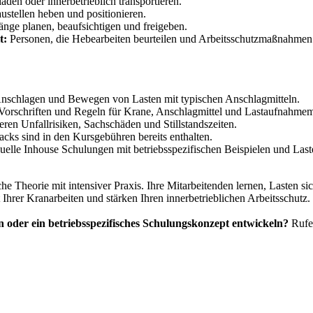
aden oder innerbetrieblich transportieren.
ustellen heben und positionieren.
nge planen, beaufsichtigen und freigeben.
t:
Personen, die Hebearbeiten beurteilen und Arbeitsschutzmaßnahmen 
nschlagen und Bewegen von Lasten mit typischen Anschlagmitteln.
rschriften und Regeln für Krane, Anschlagmittel und Lastaufnahmemi
ren Unfallrisiken, Sachschäden und Stillstandszeiten.
ks sind in den Kursgebühren bereits enthalten.
uelle Inhouse Schulungen mit betriebsspezifischen Beispielen und Last
he Theorie mit intensiver Praxis. Ihre Mitarbeitenden lernen, Lasten si
 Ihrer Kranarbeiten und stärken Ihren innerbetrieblichen Arbeitsschutz.
 oder ein betriebsspezifisches Schulungskonzept entwickeln?
Rufen