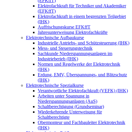
(EFKffT)
Elektrofachkraft für Techniker und Akademiker
(EFKffT)
Elektrofachkraft in einem begrenzten Teilgebiet
(IHK)
Auffrischungskurse EFKffT
Jahresunterweisung Elektrofachkräfte
Elektrotechnische Aufbaukurse
Industrielle Antriebs- und Schützsteuerung (IHK)
Mess- und Steuerungstechnik
Sachkunde Niederspannungsanlagen im
Industrieberieb (IHK)
Normen und Regelwerke der Elektrotechnik
(IHK)
Erdung, EMV, Überspannungs- und Blitzschutz
(IHK)
Elektrotechnische Spezialkurse
Verantwortliche Elektrofachkraft (VEFK) (IHK)
Arbeiten unter Spannung in
Niederspannungsanlagen (AuS)
Schaltberechtigung (Grundseminar)
Wiederkehrende Unterweisung für
Schaltberechtigte
Obermonteur und Fachbauleiter Elektrotechnik
(IHK)