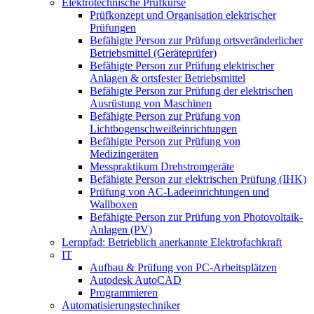
Elektrotechnische Prüfkurse
Prüfkonzept und Organisation elektrischer
Prüfungen
Befähigte Person zur Prüfung ortsveränderlicher
Betriebsmittel (Geräteprüfer)
Befähigte Person zur Prüfung elektrischer
Anlagen & ortsfester Betriebsmittel
Befähigte Person zur Prüfung der elektrischen
Ausrüstung von Maschinen
Befähigte Person zur Prüfung von
Lichtbogenschweißeinrichtungen
Befähigte Person zur Prüfung von
Medizingeräten
Messpraktikum Drehstromgeräte
Befähigte Person zur elektrischen Prüfung (IHK)
Prüfung von AC-Ladeeinrichtungen und
Wallboxen
Befähigte Person zur Prüfung von Photovoltaik-
Anlagen (PV)
Lernpfad: Betrieblich anerkannte Elektrofachkraft
IT
Aufbau & Prüfung von PC-Arbeitsplätzen
Autodesk AutoCAD
Programmieren
Automatisierungstechniker