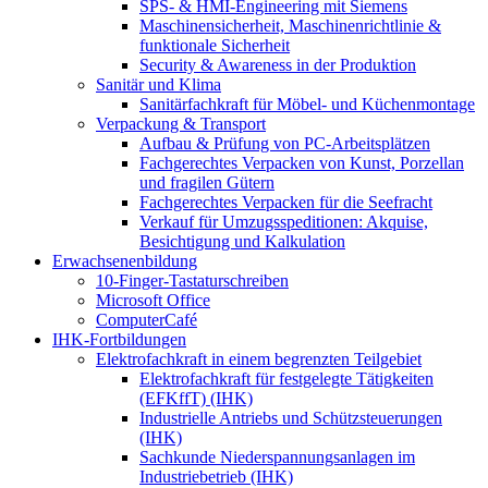
SPS‑ & HMI‑Engineering mit Siemens
Maschinensicherheit, Maschinenrichtlinie &
funktionale Sicherheit
Security & Awareness in der Produktion
Sanitär und Klima
Sanitärfachkraft für Möbel- und Küchenmontage
Verpackung & Transport
Aufbau & Prüfung von PC-Arbeitsplätzen
Fachgerechtes Verpacken von Kunst, Porzellan
und fragilen Gütern
Fachgerechtes Verpacken für die Seefracht
Verkauf für Umzugsspeditionen: Akquise,
Besichtigung und Kalkulation
Erwachsenenbildung
10-Finger-Tastaturschreiben
Microsoft Office
ComputerCafé
IHK-Fortbildungen
Elektrofachkraft in einem begrenzten Teilgebiet
Elektrofachkraft für festgelegte Tätigkeiten
(EFKffT) (IHK)
Industrielle Antriebs und Schützsteuerungen
(IHK)
Sachkunde Niederspannungsanlagen im
Industriebetrieb (IHK)