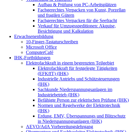
Aufbau & Prüfung von PC-Arbeitsplätzen
Fachgerechtes Verpacken von Kunst, Porzellan
und fragilen Gütern
Fachgerechtes Verpacken für die Seefracht
Verkauf für Umzugsspeditionen: Akquise,
Besichtigung und Kalkulation
Erwachsenenbildung
10-Finger-Tastaturschreiben
Microsoft Office
ComputerCafé
IHK-Fortbildungen
Elektrofachkraft in einem begrenzten Teilgebiet
Elektrofachkraft für festgelegte Tätigkeiten
(EFKffT) (IHK)
Industrielle Antriebs und Schützsteuerungen
(IHK)
Sachkunde Niederspannungsanlagen im
Industriebetrieb (IHK)
Befähigte Person zur elektrischen Prüfung (IHK)
Normen und Regelwerke der Elektrotechnik
(IHK)
Erdung, EMV, Überspannungs und Blitzschutz
in Niederspannungsanlagen (IHK)
AEVO/AdA Vorbereitungslehrgang
Obermonteur und Fachbauleiter Elektrotechnik (IHK)