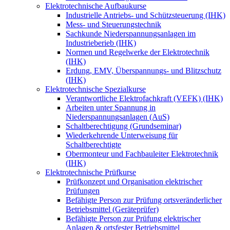
Elektrotechnische Aufbaukurse
Industrielle Antriebs- und Schützsteuerung (IHK)
Mess- und Steuerungstechnik
Sachkunde Niederspannungsanlagen im
Industrieberieb (IHK)
Normen und Regelwerke der Elektrotechnik
(IHK)
Erdung, EMV, Überspannungs- und Blitzschutz
(IHK)
Elektrotechnische Spezialkurse
Verantwortliche Elektrofachkraft (VEFK) (IHK)
Arbeiten unter Spannung in
Niederspannungsanlagen (AuS)
Schaltberechtigung (Grundseminar)
Wiederkehrende Unterweisung für
Schaltberechtigte
Obermonteur und Fachbauleiter Elektrotechnik
(IHK)
Elektrotechnische Prüfkurse
Prüfkonzept und Organisation elektrischer
Prüfungen
Befähigte Person zur Prüfung ortsveränderlicher
Betriebsmittel (Geräteprüfer)
Befähigte Person zur Prüfung elektrischer
Anlagen & ortsfester Betriebsmittel