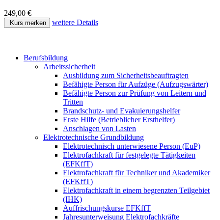
249,00 €
weitere Details
Kurs merken
Berufsbildung
Arbeitssicherheit
Ausbildung zum Sicherheitsbeauftragten
Befähigte Person für Aufzüge (Aufzugswärter)
Befähigte Person zur Prüfung von Leitern und
Tritten
Brandschutz- und Evakuierungshelfer
Erste Hilfe (Betrieblicher Ersthelfer)
Anschlagen von Lasten
Elektrotechnische Grundbildung
Elektrotechnisch unterwiesene Person (EuP)
Elektrofachkraft für festgelegte Tätigkeiten
(EFKffT)
Elektrofachkraft für Techniker und Akademiker
(EFKffT)
Elektrofachkraft in einem begrenzten Teilgebiet
(IHK)
Auffrischungskurse EFKffT
Jahresunterweisung Elektrofachkräfte