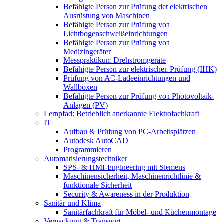
Befähigte Person zur Prüfung der elektrischen
Ausrüstung von Maschinen
Befähigte Person zur Prüfung von
Lichtbogenschweißeinrichtungen
Befähigte Person zur Prüfung von
Medizingeräten
Messpraktikum Drehstromgeräte
Befähigte Person zur elektrischen Prüfung (IHK)
Prüfung von AC-Ladeeinrichtungen und
Wallboxen
Befähigte Person zur Prüfung von Photovoltaik-
Anlagen (PV)
Lernpfad: Betrieblich anerkannte Elektrofachkraft
IT
Aufbau & Prüfung von PC-Arbeitsplätzen
Autodesk AutoCAD
Programmieren
Automatisierungstechniker
SPS‑ & HMI‑Engineering mit Siemens
Maschinensicherheit, Maschinenrichtlinie &
funktionale Sicherheit
Security & Awareness in der Produktion
Sanitär und Klima
Sanitärfachkraft für Möbel- und Küchenmontage
Verpackung & Transport