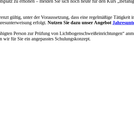
itsplatz zu erhöhen – melden Sie sich noch heute für den Kurs „Befäh
grenzt gültig, unter der Voraussetzung, dass eine regelmäßige Tätigke
hresunterweisung erfolgt.
Nutzen Sie dazu unser Angebot
Jahresunte
fähigten Person zur Prüfung von Lichtbogenschweißeinrichtungen“ anme
n wir für Sie ein angepasstes Schulungskonzept.