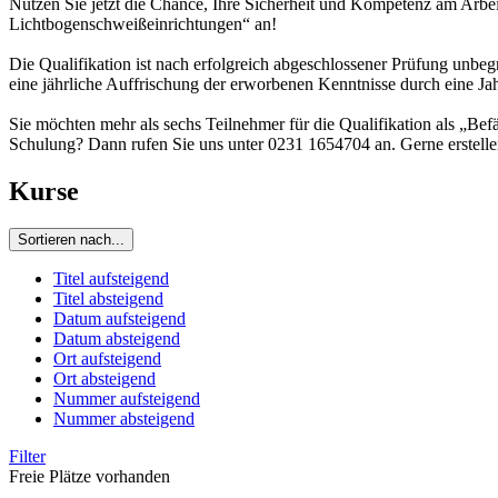
Nutzen Sie jetzt die Chance, Ihre Sicherheit und Kompetenz am Arbe
Lichtbogenschweißeinrichtungen“ an!
Die Qualifikation ist nach erfolgreich abgeschlossener Prüfung unbe
eine jährliche Auffrischung der erworbenen Kenntnisse durch eine Ja
Sie möchten mehr als sechs Teilnehmer für die Qualifikation als „Be
Schulung? Dann rufen Sie uns unter 0231 1654704 an. Gerne erstelle
Kurse
Sortieren nach...
Titel aufsteigend
Titel absteigend
Datum aufsteigend
Datum absteigend
Ort aufsteigend
Ort absteigend
Nummer aufsteigend
Nummer absteigend
Filter
Freie Plätze vorhanden