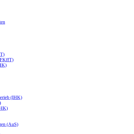
ten
fT)
EFKffT)
IHK)
erieb (IHK)
)
IHK)
gen (AuS)