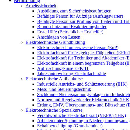
Berufsbildung
Arbeitssicherheit
Ausbildung zum Sicherheitsbeauftragten
Befähigte Person für Aufzüge (Aufzugswärter)
Befähigte Person zur Prüfung von Leitern und Trit
Brandschutz- und Evakuierungshelfer
Erste Hilfe (Betrieblicher Ersthelfer)
Anschlagen von Lasten
Elektrotechnische Grundbildung
Elektrotechnisch unterwiesene Person (EuP)
Elektrofachkraft für festgelegte Tätigkeiten (EFKf
Elektrofachkraft für Techniker und Akademiker (
Elektrofachkraft in einem begrenzten Teilgebiet (
Auffrischungskurse EFKffT
Jahresunterweisung Elektrofachkräfte
Elektrotechnische Aufbaukurse
Industrielle Antriebs- und Schützsteuerung (IHK)
Mess- und Steuerungstechnik
Sachkunde Niederspannungsanlagen im Industrieb
Normen und Regelwerke der Elektrotechnik (IHK
Erdung, EMV, Überspannungs- und Blitzschutz (
Elektrotechnische Spezialkurse
Verantwortliche Elektrofachkraft (VEFK) (IHK)
Arbeiten unter Spannung in Niederspannungsanla
Schaltberechtigung (Grundseminar)