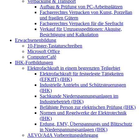
Verpackung & Transport
Aufbau & Prüfung von PC-Arbeitsplätzen
Fachgerechtes Verpacken von Kunst, Porzellan
und fragilen Gütern
Fachgerechtes Verpacken für die Seefracht
Verkauf für Umzugsspeditionen: Akquise,
Besichtigung und Kalkulation
Erwachsenenbildung
10-Finger-Tastaturschreiben
Microsoft Office
ComputerCafé
IHK-Fortbildungen
Elektrofachkraft in einem begrenzten Teilgebiet
Elektrofachkraft für festgelegte Tätigkeiten
(EFKffT) (IHK)
Industrielle Antriebs und Schützsteuerungen
(IHK)
Sachkunde Niederspannungsanlagen im
Industriebetrieb (IHK)
Befähigte Person zur elektrischen Prüfung (IHK)
Normen und Regelwerke der Elektrotechnik
(IHK)
Erdung, EMV, Überspannungs und Blitzschutz
in Niederspannungsanlagen (IHK)
AEVO/AdA Vorbereitungslehrgang