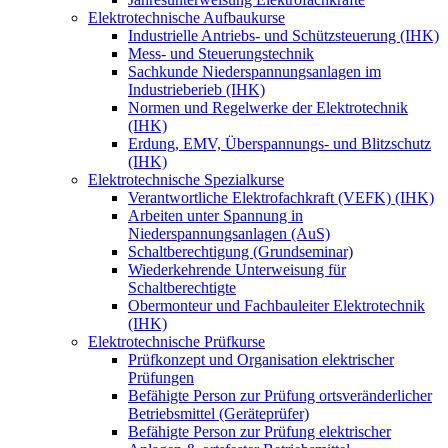
Elektrotechnische Aufbaukurse
Industrielle Antriebs- und Schützsteuerung (IHK)
Mess- und Steuerungstechnik
Sachkunde Niederspannungsanlagen im
Industrieberieb (IHK)
Normen und Regelwerke der Elektrotechnik
(IHK)
Erdung, EMV, Überspannungs- und Blitzschutz
(IHK)
Elektrotechnische Spezialkurse
Verantwortliche Elektrofachkraft (VEFK) (IHK)
Arbeiten unter Spannung in
Niederspannungsanlagen (AuS)
Schaltberechtigung (Grundseminar)
Wiederkehrende Unterweisung für
Schaltberechtigte
Obermonteur und Fachbauleiter Elektrotechnik
(IHK)
Elektrotechnische Prüfkurse
Prüfkonzept und Organisation elektrischer
Prüfungen
Befähigte Person zur Prüfung ortsveränderlicher
Betriebsmittel (Geräteprüfer)
Befähigte Person zur Prüfung elektrischer