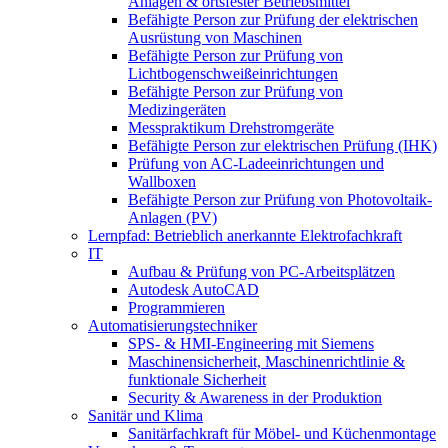
Anlagen & ortsfester Betriebsmittel
Befähigte Person zur Prüfung der elektrischen
Ausrüstung von Maschinen
Befähigte Person zur Prüfung von
Lichtbogenschweißeinrichtungen
Befähigte Person zur Prüfung von
Medizingeräten
Messpraktikum Drehstromgeräte
Befähigte Person zur elektrischen Prüfung (IHK)
Prüfung von AC-Ladeeinrichtungen und
Wallboxen
Befähigte Person zur Prüfung von Photovoltaik-
Anlagen (PV)
Lernpfad: Betrieblich anerkannte Elektrofachkraft
IT
Aufbau & Prüfung von PC-Arbeitsplätzen
Autodesk AutoCAD
Programmieren
Automatisierungstechniker
SPS‑ & HMI‑Engineering mit Siemens
Maschinensicherheit, Maschinenrichtlinie &
funktionale Sicherheit
Security & Awareness in der Produktion
Sanitär und Klima
Sanitärfachkraft für Möbel- und Küchenmontage