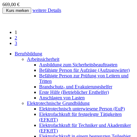
669,00 €
weitere Details
Kurs merken
1
2
3
Berufsbildung
Arbeitssicherheit
Ausbildung zum Sicherheitsbeauftragten
Befähigte Person für Aufzüge (Aufzugswärter)
Befähigte Person zur Prüfung von Leitern und
Tritten
Brandschutz- und Evakuierungshelfer
Erste Hilfe (Betrieblicher Ersthelfer)
Anschlagen von Lasten
Elektrotechnische Grundbildung
Elektrotechnisch unterwiesene Person (EuP)
Elektrofachkraft für festgelegte Tätigkeiten
(EFKffT)
Elektrofachkraft für Techniker und Akademiker
(EFKffT)
Elektrofachkraft in einem begrenzten Teilgebiet