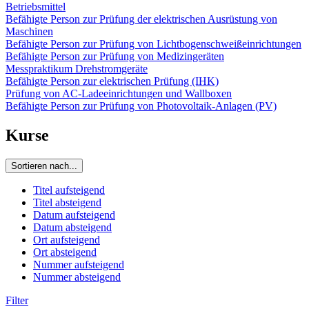
Betriebsmittel
Befähigte Person zur Prüfung der elektrischen Ausrüstung von
Maschinen
Befähigte Person zur Prüfung von Lichtbogenschweißeinrichtungen
Befähigte Person zur Prüfung von Medizingeräten
Messpraktikum Drehstromgeräte
Befähigte Person zur elektrischen Prüfung (IHK)
Prüfung von AC-Ladeeinrichtungen und Wallboxen
Befähigte Person zur Prüfung von Photovoltaik-Anlagen (PV)
Kurse
Sortieren nach...
Titel aufsteigend
Titel absteigend
Datum aufsteigend
Datum absteigend
Ort aufsteigend
Ort absteigend
Nummer aufsteigend
Nummer absteigend
Filter