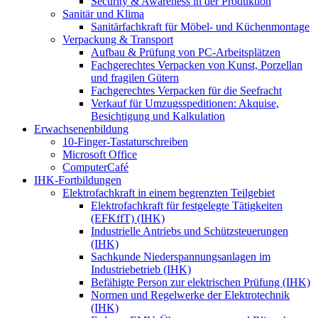
Security & Awareness in der Produktion
Sanitär und Klima
Sanitärfachkraft für Möbel- und Küchenmontage
Verpackung & Transport
Aufbau & Prüfung von PC-Arbeitsplätzen
Fachgerechtes Verpacken von Kunst, Porzellan
und fragilen Gütern
Fachgerechtes Verpacken für die Seefracht
Verkauf für Umzugsspeditionen: Akquise,
Besichtigung und Kalkulation
Erwachsenenbildung
10-Finger-Tastaturschreiben
Microsoft Office
ComputerCafé
IHK-Fortbildungen
Elektrofachkraft in einem begrenzten Teilgebiet
Elektrofachkraft für festgelegte Tätigkeiten
(EFKffT) (IHK)
Industrielle Antriebs und Schützsteuerungen
(IHK)
Sachkunde Niederspannungsanlagen im
Industriebetrieb (IHK)
Befähigte Person zur elektrischen Prüfung (IHK)
Normen und Regelwerke der Elektrotechnik
(IHK)