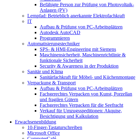
Befähigte Person zur Prüfung von Photovoltaik-
Anlagen (PV)
Lernpfad: Betrieblich anerkannte Elektrofachkraft
IT
Aufbau & Prüfung von PC-Arbeitsplätzen
Autodesk AutoCAD
Programmieren
Automatisierungstechniker
SPS‑ & HMI‑Engineering mit Siemens
Maschinensicherheit, Maschinenrichtlinie &
funktionale Sicherheit
Security & Awareness in der Produktion
Sanitär und Klima
Sanitärfachkraft für Möbel- und Küchenmontage
Verpackung & Transport
Aufbau & Prüfung von PC-Arbeitsplätzen
Fachgerechtes Verpacken von Kunst, Porzellan
und fragilen Gütern
Fachgerechtes Verpacken für die Seefracht
Verkauf für Umzugsspeditionen: Akquise,
Besichtigung und Kalkulation
Erwachsenenbildung
10-Finger-Tastaturschreiben
Microsoft Office
ComputerCafé