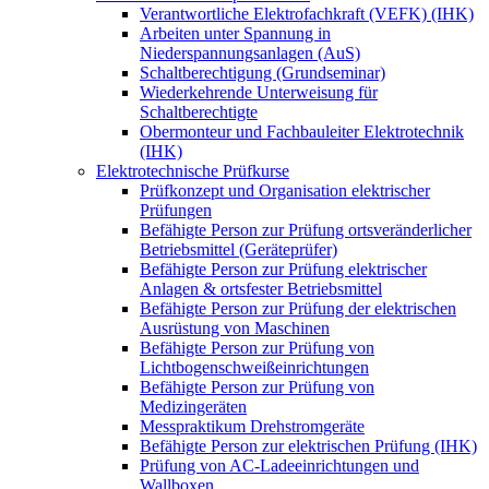
Verantwortliche Elektrofachkraft (VEFK) (IHK)
Arbeiten unter Spannung in
Niederspannungsanlagen (AuS)
Schaltberechtigung (Grundseminar)
Wiederkehrende Unterweisung für
Schaltberechtigte
Obermonteur und Fachbauleiter Elektrotechnik
(IHK)
Elektrotechnische Prüfkurse
Prüfkonzept und Organisation elektrischer
Prüfungen
Befähigte Person zur Prüfung ortsveränderlicher
Betriebsmittel (Geräteprüfer)
Befähigte Person zur Prüfung elektrischer
Anlagen & ortsfester Betriebsmittel
Befähigte Person zur Prüfung der elektrischen
Ausrüstung von Maschinen
Befähigte Person zur Prüfung von
Lichtbogenschweißeinrichtungen
Befähigte Person zur Prüfung von
Medizingeräten
Messpraktikum Drehstromgeräte
Befähigte Person zur elektrischen Prüfung (IHK)
Prüfung von AC-Ladeeinrichtungen und
Wallboxen