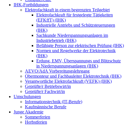
IHK-Fortbildungen
Elektrofachkraft in einem begrenzten Teilgebiet
Elektrofachkraft für festgelegte Tätigkeiten
(EFKffT) (IHK)
Industrielle Antriebs und Schützsteuerungen
(IHK)
Sachkunde Niederspannungsanlagen im
Industriebetrieb (IHK)
Befähigte Person zur elektrischen Prüfung (IHK)
Normen und Regelwerke der Elektrotechnik
(IHK)
Erdung, EMV, Überspannungs und Blitzschutz
in Niederspannungsanlagen (IHK)
AEVO/AdA Vorbereitungslehrgang
Obermonteur und Fachbauleiter Elektrotechnik (IHK)
Verantwortliche Elektrofachkraft (VEFK) (IHK)
Geprüfte/r Betriebswirt/in
Geprüfte/r Fachwirt/in
Umschulungen
Informationstechnik (IT-Berufe)
Kaufmännische Berufe
Junge Akademie
Sommerferien
Herbstferien