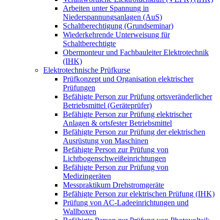
Arbeiten unter Spannung in
Niederspannungsanlagen (AuS)
Schaltberechtigung (Grundseminar)
Wiederkehrende Unterweisung für
Schaltberechtigte
Obermonteur und Fachbauleiter Elektrotechnik
(IHK)
Elektrotechnische Prüfkurse
Prüfkonzept und Organisation elektrischer
Prüfungen
Befähigte Person zur Prüfung ortsveränderlicher
Betriebsmittel (Geräteprüfer)
Befähigte Person zur Prüfung elektrischer
Anlagen & ortsfester Betriebsmittel
Befähigte Person zur Prüfung der elektrischen
Ausrüstung von Maschinen
Befähigte Person zur Prüfung von
Lichtbogenschweißeinrichtungen
Befähigte Person zur Prüfung von
Medizingeräten
Messpraktikum Drehstromgeräte
Befähigte Person zur elektrischen Prüfung (IHK)
Prüfung von AC-Ladeeinrichtungen und
Wallboxen