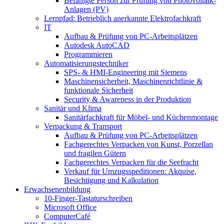
Befähigte Person zur Prüfung von Photovoltaik-
Anlagen (PV)
Lernpfad: Betrieblich anerkannte Elektrofachkraft
IT
Aufbau & Prüfung von PC-Arbeitsplätzen
Autodesk AutoCAD
Programmieren
Automatisierungstechniker
SPS‑ & HMI‑Engineering mit Siemens
Maschinensicherheit, Maschinenrichtlinie &
funktionale Sicherheit
Security & Awareness in der Produktion
Sanitär und Klima
Sanitärfachkraft für Möbel- und Küchenmontage
Verpackung & Transport
Aufbau & Prüfung von PC-Arbeitsplätzen
Fachgerechtes Verpacken von Kunst, Porzellan
und fragilen Gütern
Fachgerechtes Verpacken für die Seefracht
Verkauf für Umzugsspeditionen: Akquise,
Besichtigung und Kalkulation
Erwachsenenbildung
10-Finger-Tastaturschreiben
Microsoft Office
ComputerCafé