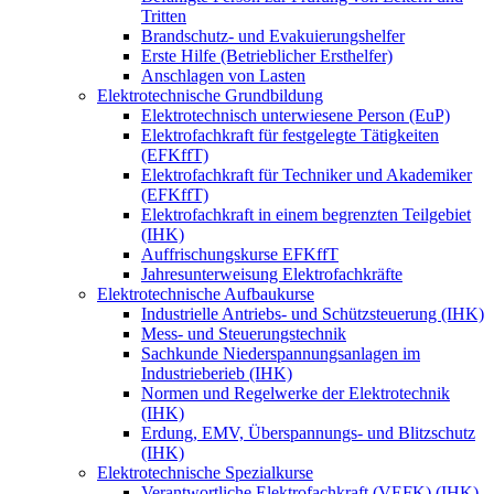
Tritten
Brandschutz- und Evakuierungshelfer
Erste Hilfe (Betrieblicher Ersthelfer)
Anschlagen von Lasten
Elektrotechnische Grundbildung
Elektrotechnisch unterwiesene Person (EuP)
Elektrofachkraft für festgelegte Tätigkeiten
(EFKffT)
Elektrofachkraft für Techniker und Akademiker
(EFKffT)
Elektrofachkraft in einem begrenzten Teilgebiet
(IHK)
Auffrischungskurse EFKffT
Jahresunterweisung Elektrofachkräfte
Elektrotechnische Aufbaukurse
Industrielle Antriebs- und Schützsteuerung (IHK)
Mess- und Steuerungstechnik
Sachkunde Niederspannungsanlagen im
Industrieberieb (IHK)
Normen und Regelwerke der Elektrotechnik
(IHK)
Erdung, EMV, Überspannungs- und Blitzschutz
(IHK)
Elektrotechnische Spezialkurse
Verantwortliche Elektrofachkraft (VEFK) (IHK)