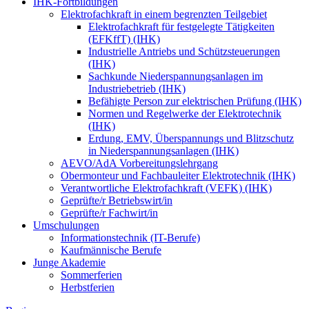
IHK-Fortbildungen
Elektrofachkraft in einem begrenzten Teilgebiet
Elektrofachkraft für festgelegte Tätigkeiten
(EFKffT) (IHK)
Industrielle Antriebs und Schützsteuerungen
(IHK)
Sachkunde Niederspannungsanlagen im
Industriebetrieb (IHK)
Befähigte Person zur elektrischen Prüfung (IHK)
Normen und Regelwerke der Elektrotechnik
(IHK)
Erdung, EMV, Überspannungs und Blitzschutz
in Niederspannungsanlagen (IHK)
AEVO/AdA Vorbereitungslehrgang
Obermonteur und Fachbauleiter Elektrotechnik (IHK)
Verantwortliche Elektrofachkraft (VEFK) (IHK)
Geprüfte/r Betriebswirt/in
Geprüfte/r Fachwirt/in
Umschulungen
Informationstechnik (IT-Berufe)
Kaufmännische Berufe
Junge Akademie
Sommerferien
Herbstferien