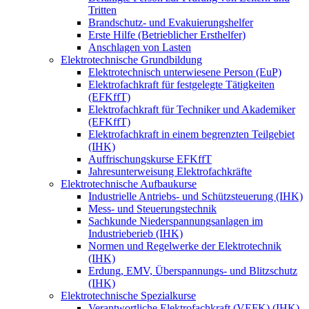
Tritten
Brandschutz- und Evakuierungshelfer
Erste Hilfe (Betrieblicher Ersthelfer)
Anschlagen von Lasten
Elektrotechnische Grundbildung
Elektrotechnisch unterwiesene Person (EuP)
Elektrofachkraft für festgelegte Tätigkeiten
(EFKffT)
Elektrofachkraft für Techniker und Akademiker
(EFKffT)
Elektrofachkraft in einem begrenzten Teilgebiet
(IHK)
Auffrischungskurse EFKffT
Jahresunterweisung Elektrofachkräfte
Elektrotechnische Aufbaukurse
Industrielle Antriebs- und Schützsteuerung (IHK)
Mess- und Steuerungstechnik
Sachkunde Niederspannungsanlagen im
Industrieberieb (IHK)
Normen und Regelwerke der Elektrotechnik
(IHK)
Erdung, EMV, Überspannungs- und Blitzschutz
(IHK)
Elektrotechnische Spezialkurse
Verantwortliche Elektrofachkraft (VEFK) (IHK)