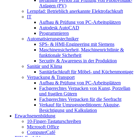
Befähigte Person zur Prüfung von Photovoltaik-
Anlagen (PV)
Lernpfad: Betrieblich anerkannte Elektrofachkraft
IT
Aufbau & Prüfung von PC-Arbeitsplätzen
Autodesk AutoCAD
Programmieren
Automatisierungstechniker
SPS‑ & HMI‑Engineering mit Siemens
Maschinensicherheit, Maschinenrichtlinie &
funktionale Sicherheit
Security & Awareness in der Produktion
Sanitär und Klima
Sanitärfachkraft für Möbel- und Küchenmontage
Verpackung & Transport
Aufbau & Prüfung von PC-Arbeitsplätzen
Fachgerechtes Verpacken von Kunst, Porzellan
und fragilen Gütern
Fachgerechtes Verpacken für die Seefracht
Verkauf für Umzugsspeditionen: Akquise,
Besichtigung und Kalkulation
Erwachsenenbildung
10-Finger-Tastaturschreiben
Microsoft Office
ComputerCafé