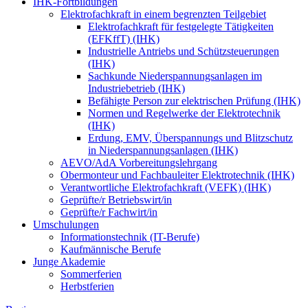
IHK-Fortbildungen
Elektrofachkraft in einem begrenzten Teilgebiet
Elektrofachkraft für festgelegte Tätigkeiten
(EFKffT) (IHK)
Industrielle Antriebs und Schützsteuerungen
(IHK)
Sachkunde Niederspannungsanlagen im
Industriebetrieb (IHK)
Befähigte Person zur elektrischen Prüfung (IHK)
Normen und Regelwerke der Elektrotechnik
(IHK)
Erdung, EMV, Überspannungs und Blitzschutz
in Niederspannungsanlagen (IHK)
AEVO/AdA Vorbereitungslehrgang
Obermonteur und Fachbauleiter Elektrotechnik (IHK)
Verantwortliche Elektrofachkraft (VEFK) (IHK)
Geprüfte/r Betriebswirt/in
Geprüfte/r Fachwirt/in
Umschulungen
Informationstechnik (IT-Berufe)
Kaufmännische Berufe
Junge Akademie
Sommerferien
Herbstferien