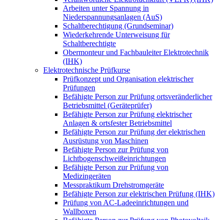
Arbeiten unter Spannung in
Niederspannungsanlagen (AuS)
Schaltberechtigung (Grundseminar)
Wiederkehrende Unterweisung für
Schaltberechtigte
Obermonteur und Fachbauleiter Elektrotechnik
(IHK)
Elektrotechnische Prüfkurse
Prüfkonzept und Organisation elektrischer
Prüfungen
Befähigte Person zur Prüfung ortsveränderlicher
Betriebsmittel (Geräteprüfer)
Befähigte Person zur Prüfung elektrischer
Anlagen & ortsfester Betriebsmittel
Befähigte Person zur Prüfung der elektrischen
Ausrüstung von Maschinen
Befähigte Person zur Prüfung von
Lichtbogenschweißeinrichtungen
Befähigte Person zur Prüfung von
Medizingeräten
Messpraktikum Drehstromgeräte
Befähigte Person zur elektrischen Prüfung (IHK)
Prüfung von AC-Ladeeinrichtungen und
Wallboxen