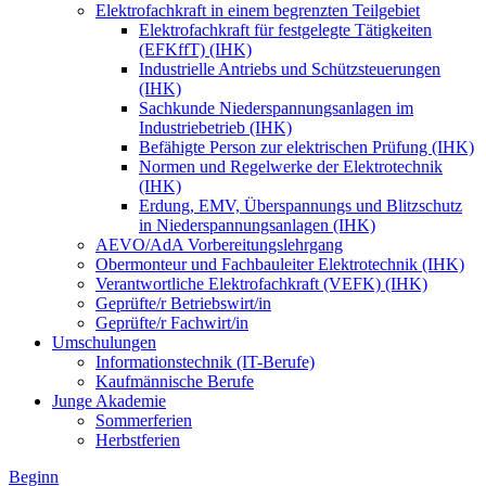
Elektrofachkraft in einem begrenzten Teilgebiet
Elektrofachkraft für festgelegte Tätigkeiten
(EFKffT) (IHK)
Industrielle Antriebs und Schützsteuerungen
(IHK)
Sachkunde Niederspannungsanlagen im
Industriebetrieb (IHK)
Befähigte Person zur elektrischen Prüfung (IHK)
Normen und Regelwerke der Elektrotechnik
(IHK)
Erdung, EMV, Überspannungs und Blitzschutz
in Niederspannungsanlagen (IHK)
AEVO/AdA Vorbereitungslehrgang
Obermonteur und Fachbauleiter Elektrotechnik (IHK)
Verantwortliche Elektrofachkraft (VEFK) (IHK)
Geprüfte/r Betriebswirt/in
Geprüfte/r Fachwirt/in
Umschulungen
Informationstechnik (IT-Berufe)
Kaufmännische Berufe
Junge Akademie
Sommerferien
Herbstferien
Beginn