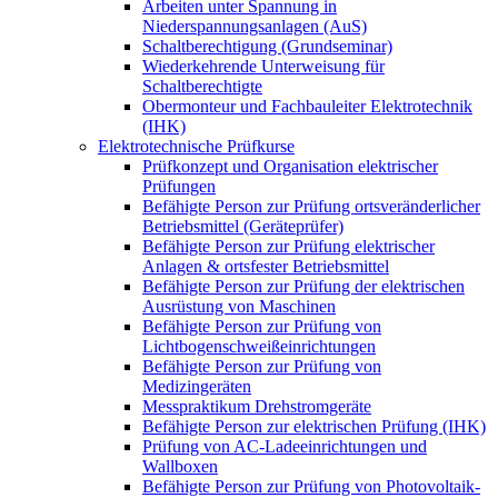
Arbeiten unter Spannung in
Niederspannungsanlagen (AuS)
Schaltberechtigung (Grundseminar)
Wiederkehrende Unterweisung für
Schaltberechtigte
Obermonteur und Fachbauleiter Elektrotechnik
(IHK)
Elektrotechnische Prüfkurse
Prüfkonzept und Organisation elektrischer
Prüfungen
Befähigte Person zur Prüfung ortsveränderlicher
Betriebsmittel (Geräteprüfer)
Befähigte Person zur Prüfung elektrischer
Anlagen & ortsfester Betriebsmittel
Befähigte Person zur Prüfung der elektrischen
Ausrüstung von Maschinen
Befähigte Person zur Prüfung von
Lichtbogenschweißeinrichtungen
Befähigte Person zur Prüfung von
Medizingeräten
Messpraktikum Drehstromgeräte
Befähigte Person zur elektrischen Prüfung (IHK)
Prüfung von AC-Ladeeinrichtungen und
Wallboxen
Befähigte Person zur Prüfung von Photovoltaik-