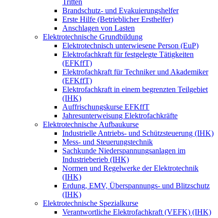
Tritten
Brandschutz- und Evakuierungshelfer
Erste Hilfe (Betrieblicher Ersthelfer)
Anschlagen von Lasten
Elektrotechnische Grundbildung
Elektrotechnisch unterwiesene Person (EuP)
Elektrofachkraft für festgelegte Tätigkeiten
(EFKffT)
Elektrofachkraft für Techniker und Akademiker
(EFKffT)
Elektrofachkraft in einem begrenzten Teilgebiet
(IHK)
Auffrischungskurse EFKffT
Jahresunterweisung Elektrofachkräfte
Elektrotechnische Aufbaukurse
Industrielle Antriebs- und Schützsteuerung (IHK)
Mess- und Steuerungstechnik
Sachkunde Niederspannungsanlagen im
Industrieberieb (IHK)
Normen und Regelwerke der Elektrotechnik
(IHK)
Erdung, EMV, Überspannungs- und Blitzschutz
(IHK)
Elektrotechnische Spezialkurse
Verantwortliche Elektrofachkraft (VEFK) (IHK)