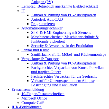
Anlagen (PV)
Lernpfad: Betrieblich anerkannte Elektrofachkraft
IT
Aufbau & Prüfung von PC-Arbeitsplätzen
Autodesk AutoCAD
Programmieren
Automatisierungstechniker
SPS‑ & HMI‑Engineering mit Siemens
Maschinensicherheit, Maschinenrichtlinie &
funktionale Sicherheit
Security & Awareness in der Produktion
Sanitär und Klima
Sanitärfachkraft für Möbel- und Küchenmontage
Verpackung & Transport
Aufbau & Prüfung von PC-Arbeitsplätzen
Fachgerechtes Verpacken von Kunst, Porzellan
und fragilen Gütern
Fachgerechtes Verpacken für die Seefracht
Verkauf für Umzugsspeditionen: Akquise,
Besichtigung und Kalkulation
Erwachsenenbildung
10-Finger-Tastaturschreiben
Microsoft Office
ComputerCafé
IHK-Fortbildungen