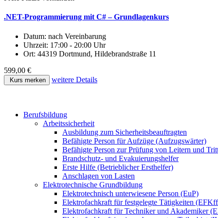
.NET-Programmierung mit C# – Grundlagenkurs
Datum:
nach Vereinbarung
Uhrzeit:
17:00 - 20:00 Uhr
Ort:
44319 Dortmund, Hildebrandstraße 11
599,00 €
weitere Details
Kurs merken
Berufsbildung
Arbeitssicherheit
Ausbildung zum Sicherheitsbeauftragten
Befähigte Person für Aufzüge (Aufzugswärter)
Befähigte Person zur Prüfung von Leitern und Trit
Brandschutz- und Evakuierungshelfer
Erste Hilfe (Betrieblicher Ersthelfer)
Anschlagen von Lasten
Elektrotechnische Grundbildung
Elektrotechnisch unterwiesene Person (EuP)
Elektrofachkraft für festgelegte Tätigkeiten (EFKf
Elektrofachkraft für Techniker und Akademiker (