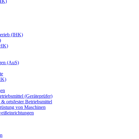
IHK)
erieb (IHK)
)
IHK)
gen (AuS)
te
HK)
gen
triebsmittel (Geräteprüfer)
& ortsfester Betriebsmittel
usrüstung von Maschinen
weißeinrichtungen
en