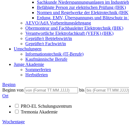
Sachkunde Niederspannungsanlagen im Industrieb
Befähigte Person zur elektrischen Prüfung (IHK)
Normen und Regelwerke der Elektrotechnik (IHK
Erdung, EMV, Überspannungs und Blitzschutz in
AEVO/AdA Vorbereitungslehrgang
Obermonteur und Fachbauleiter Elektrotechnik (IHK)
Verantwortliche Elektrofachkraft (VEFK) (IHK)
Geprüfte/r Betriebswirt/in
Geprüfte/r Fachwirt/in
Umschulungen
Informationstechnik (IT-Berufe)
Kaufmännische Berufe
Junge Akademie
Sommerferien
Herbstferien
Beginn
Beginn von
bis
Ort
PRO-EL Schulungszentrum
Tremonia Akademie
Wochentage