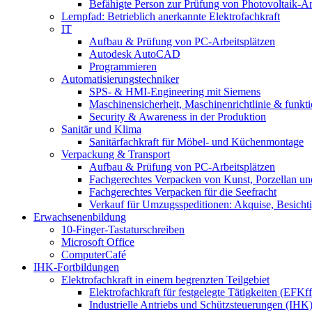
Befähigte Person zur Prüfung von Photovoltaik-A
Lernpfad: Betrieblich anerkannte Elektrofachkraft
IT
Aufbau & Prüfung von PC-Arbeitsplätzen
Autodesk AutoCAD
Programmieren
Automatisierungstechniker
SPS‑ & HMI‑Engineering mit Siemens
Maschinensicherheit, Maschinenrichtlinie & funkti
Security & Awareness in der Produktion
Sanitär und Klima
Sanitärfachkraft für Möbel- und Küchenmontage
Verpackung & Transport
Aufbau & Prüfung von PC-Arbeitsplätzen
Fachgerechtes Verpacken von Kunst, Porzellan und
Fachgerechtes Verpacken für die Seefracht
Verkauf für Umzugsspeditionen: Akquise, Besicht
Erwachsenenbildung
10-Finger-Tastaturschreiben
Microsoft Office
ComputerCafé
IHK-Fortbildungen
Elektrofachkraft in einem begrenzten Teilgebiet
Elektrofachkraft für festgelegte Tätigkeiten (EFK
Industrielle Antriebs und Schützsteuerungen (IHK