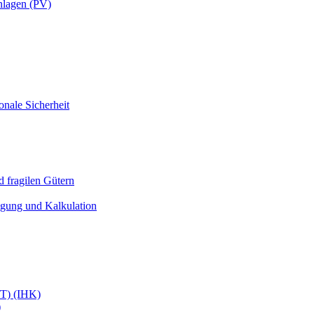
nlagen (PV)
onale Sicherheit
 fragilen Gütern
igung und Kalkulation
ffT) (IHK)
)