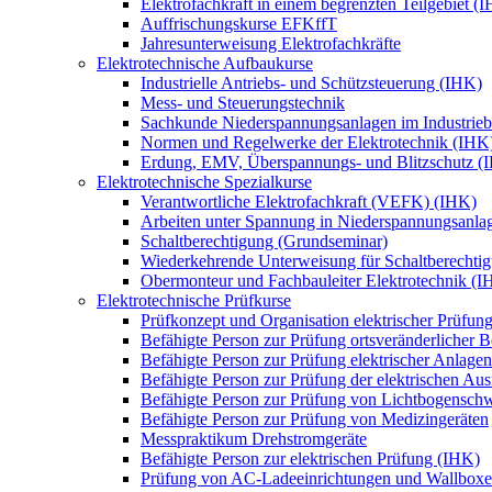
Elektrofachkraft in einem begrenzten Teilgebiet (
Auffrischungskurse EFKffT
Jahresunterweisung Elektrofachkräfte
Elektrotechnische Aufbaukurse
Industrielle Antriebs- und Schützsteuerung (IHK)
Mess- und Steuerungstechnik
Sachkunde Niederspannungsanlagen im Industrieb
Normen und Regelwerke der Elektrotechnik (IHK
Erdung, EMV, Überspannungs- und Blitzschutz (
Elektrotechnische Spezialkurse
Verantwortliche Elektrofachkraft (VEFK) (IHK)
Arbeiten unter Spannung in Niederspannungsanla
Schaltberechtigung (Grundseminar)
Wiederkehrende Unterweisung für Schaltberechtig
Obermonteur und Fachbauleiter Elektrotechnik (I
Elektrotechnische Prüfkurse
Prüfkonzept und Organisation elektrischer Prüfun
Befähigte Person zur Prüfung ortsveränderlicher Be
Befähigte Person zur Prüfung elektrischer Anlagen 
Befähigte Person zur Prüfung der elektrischen A
Befähigte Person zur Prüfung von Lichtbogensch
Befähigte Person zur Prüfung von Medizingeräten
Messpraktikum Drehstromgeräte
Befähigte Person zur elektrischen Prüfung (IHK)
Prüfung von AC-Ladeeinrichtungen und Wallbox