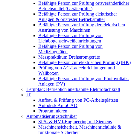
Befähigte Person zur Prüfung ortsveränderlicher
Betriebsmittel (Geräteprüfer)
Befähigte Person zur Prüfung elektrischer
Anlagen & ortsfester Betriebsmittel
Befähigte Person zur Prüfung der elektrischen
Ausrüstung von Maschinen
Befähigte Person zur Prüfung von
Lichtbogenschweißeinrichtungen
Befähigte Person zur Prüfung von
Medizingeräten
Messpraktikum Drehstromgeräte
Befähigte Person zur elektrischen Prüfung (IHK)
Prüfung von AC-Ladeeinrichtungen und
Wallboxen
Befähigte Person zur Prüfung von Photovoltaik-
Anlagen (PV)
Lernpfad: Betrieblich anerkannte Elektrofachkraft
IT
Aufbau & Prüfung von PC-Arbeitsplätzen
Autodesk AutoCAD
Programmieren
Automatisierungstechniker
SPS‑ & HMI‑Engineering mit Siemens
Maschinensicherheit, Maschinenrichtlinie &
funktionale Sicherheit