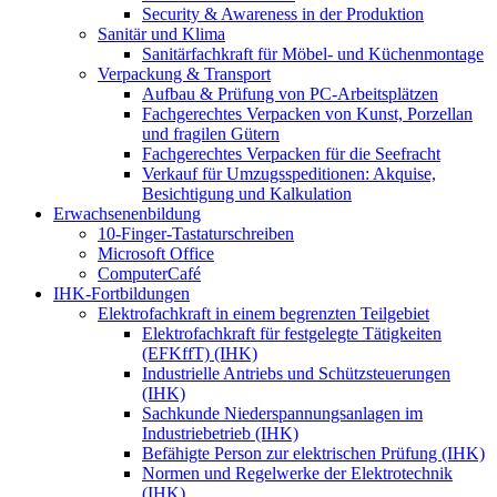
Security & Awareness in der Produktion
Sanitär und Klima
Sanitärfachkraft für Möbel- und Küchenmontage
Verpackung & Transport
Aufbau & Prüfung von PC-Arbeitsplätzen
Fachgerechtes Verpacken von Kunst, Porzellan
und fragilen Gütern
Fachgerechtes Verpacken für die Seefracht
Verkauf für Umzugsspeditionen: Akquise,
Besichtigung und Kalkulation
Erwachsenenbildung
10-Finger-Tastaturschreiben
Microsoft Office
ComputerCafé
IHK-Fortbildungen
Elektrofachkraft in einem begrenzten Teilgebiet
Elektrofachkraft für festgelegte Tätigkeiten
(EFKffT) (IHK)
Industrielle Antriebs und Schützsteuerungen
(IHK)
Sachkunde Niederspannungsanlagen im
Industriebetrieb (IHK)
Befähigte Person zur elektrischen Prüfung (IHK)
Normen und Regelwerke der Elektrotechnik
(IHK)