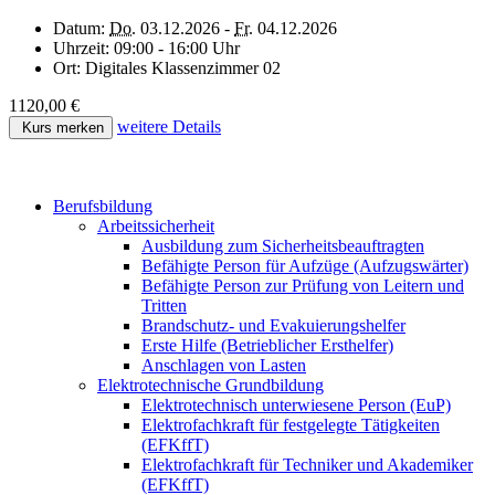
Datum:
Do.
03.12.2026 -
Fr.
04.12.2026
Uhrzeit:
09:00 - 16:00 Uhr
Ort:
Digitales Klassenzimmer 02
1120,00 €
weitere Details
Kurs merken
Berufsbildung
Arbeitssicherheit
Ausbildung zum Sicherheitsbeauftragten
Befähigte Person für Aufzüge (Aufzugswärter)
Befähigte Person zur Prüfung von Leitern und
Tritten
Brandschutz- und Evakuierungshelfer
Erste Hilfe (Betrieblicher Ersthelfer)
Anschlagen von Lasten
Elektrotechnische Grundbildung
Elektrotechnisch unterwiesene Person (EuP)
Elektrofachkraft für festgelegte Tätigkeiten
(EFKffT)
Elektrofachkraft für Techniker und Akademiker
(EFKffT)