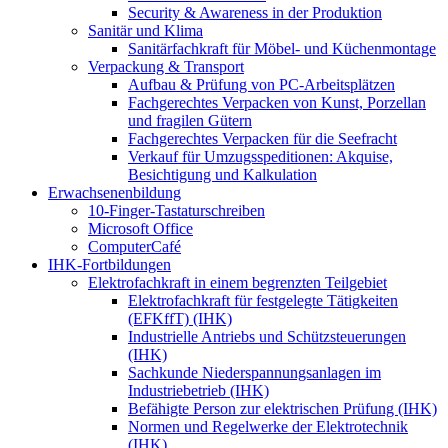
Security & Awareness in der Produktion
Sanitär und Klima
Sanitärfachkraft für Möbel- und Küchenmontage
Verpackung & Transport
Aufbau & Prüfung von PC-Arbeitsplätzen
Fachgerechtes Verpacken von Kunst, Porzellan
und fragilen Gütern
Fachgerechtes Verpacken für die Seefracht
Verkauf für Umzugsspeditionen: Akquise,
Besichtigung und Kalkulation
Erwachsenenbildung
10-Finger-Tastaturschreiben
Microsoft Office
ComputerCafé
IHK-Fortbildungen
Elektrofachkraft in einem begrenzten Teilgebiet
Elektrofachkraft für festgelegte Tätigkeiten
(EFKffT) (IHK)
Industrielle Antriebs und Schützsteuerungen
(IHK)
Sachkunde Niederspannungsanlagen im
Industriebetrieb (IHK)
Befähigte Person zur elektrischen Prüfung (IHK)
Normen und Regelwerke der Elektrotechnik
(IHK)