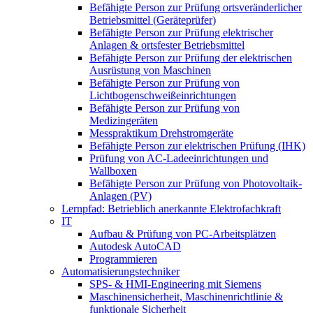
Befähigte Person zur Prüfung ortsveränderlicher
Betriebsmittel (Geräteprüfer)
Befähigte Person zur Prüfung elektrischer
Anlagen & ortsfester Betriebsmittel
Befähigte Person zur Prüfung der elektrischen
Ausrüstung von Maschinen
Befähigte Person zur Prüfung von
Lichtbogenschweißeinrichtungen
Befähigte Person zur Prüfung von
Medizingeräten
Messpraktikum Drehstromgeräte
Befähigte Person zur elektrischen Prüfung (IHK)
Prüfung von AC-Ladeeinrichtungen und
Wallboxen
Befähigte Person zur Prüfung von Photovoltaik-
Anlagen (PV)
Lernpfad: Betrieblich anerkannte Elektrofachkraft
IT
Aufbau & Prüfung von PC-Arbeitsplätzen
Autodesk AutoCAD
Programmieren
Automatisierungstechniker
SPS‑ & HMI‑Engineering mit Siemens
Maschinensicherheit, Maschinenrichtlinie &
funktionale Sicherheit