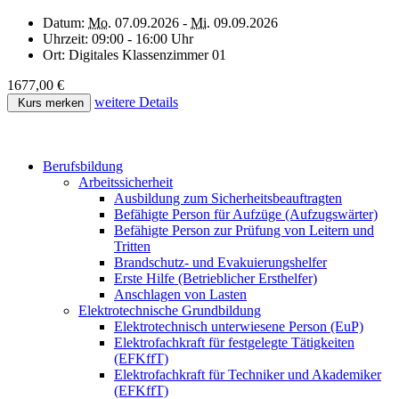
Datum:
Mo.
07.09.2026 -
Mi.
09.09.2026
Uhrzeit:
09:00 - 16:00 Uhr
Ort:
Digitales Klassenzimmer 01
1677,00 €
weitere Details
Kurs merken
Berufsbildung
Arbeitssicherheit
Ausbildung zum Sicherheitsbeauftragten
Befähigte Person für Aufzüge (Aufzugswärter)
Befähigte Person zur Prüfung von Leitern und
Tritten
Brandschutz- und Evakuierungshelfer
Erste Hilfe (Betrieblicher Ersthelfer)
Anschlagen von Lasten
Elektrotechnische Grundbildung
Elektrotechnisch unterwiesene Person (EuP)
Elektrofachkraft für festgelegte Tätigkeiten
(EFKffT)
Elektrofachkraft für Techniker und Akademiker
(EFKffT)