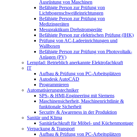
Ausrüstung von Maschinen
Befähigte Person zur Prüfung von
Lichtbogenschweißeinrichtungen
Befähigte Person zur Prüfung von
Medizingeräten
Messpraktikum Drehstromgeräte
Befähigte Person zur elektrischen Prüfung (IHK)
Prüfung von AC-Ladeeinrichtungen und
Wallboxen
Befähigte Person zur Prüfung von Photovoltaik-
Anlagen (PV)
Lernpfad: Betrieblich anerkannte Elektrofachkraft
IT
Aufbau & Prüfung von PC-Arbeitsplätzen
Autodesk AutoCAD
Programmieren
Automatisierungstechniker
SPS‑ & HMI‑Engineering mit Siemens
Maschinensicherheit, Maschinenrichtlinie &
funktionale Sicherheit
Security & Awareness in der Produktion
Sanitär und Klima
Sanitärfachkraft für Möbel- und Küchenmontage
Verpackung & Transport
Aufbau & Prüfung von PC-Arbeitsplätzen