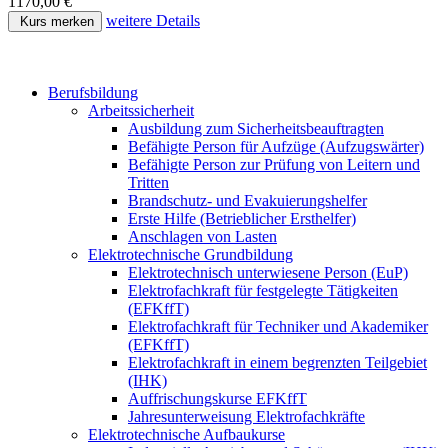
1170,00 €
weitere Details
Kurs merken
Berufsbildung
Arbeitssicherheit
Ausbildung zum Sicherheitsbeauftragten
Befähigte Person für Aufzüge (Aufzugswärter)
Befähigte Person zur Prüfung von Leitern und
Tritten
Brandschutz- und Evakuierungshelfer
Erste Hilfe (Betrieblicher Ersthelfer)
Anschlagen von Lasten
Elektrotechnische Grundbildung
Elektrotechnisch unterwiesene Person (EuP)
Elektrofachkraft für festgelegte Tätigkeiten
(EFKffT)
Elektrofachkraft für Techniker und Akademiker
(EFKffT)
Elektrofachkraft in einem begrenzten Teilgebiet
(IHK)
Auffrischungskurse EFKffT
Jahresunterweisung Elektrofachkräfte
Elektrotechnische Aufbaukurse