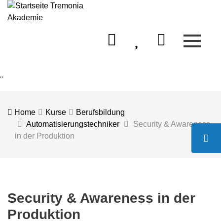
Menü 
Mein Konto
Merkliste
Warenkorb
''
Home
Kurse
Berufsbildung
Automatisierungstechniker
Security & Awareness
in der Produktion
Kont
Security & Awareness in der
Produktion