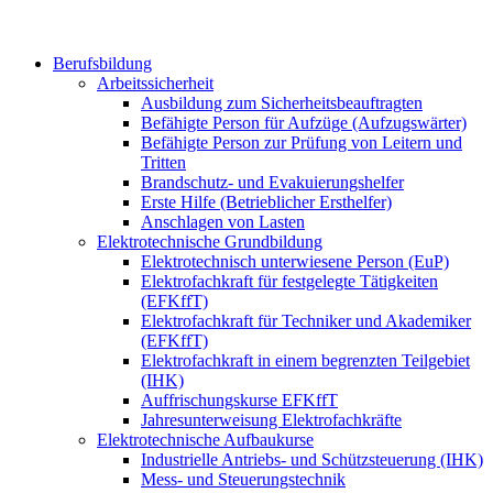
Berufsbildung
Arbeitssicherheit
Ausbildung zum Sicherheitsbeauftragten
Befähigte Person für Aufzüge (Aufzugswärter)
Befähigte Person zur Prüfung von Leitern und
Tritten
Brandschutz- und Evakuierungshelfer
Erste Hilfe (Betrieblicher Ersthelfer)
Anschlagen von Lasten
Elektrotechnische Grundbildung
Elektrotechnisch unterwiesene Person (EuP)
Elektrofachkraft für festgelegte Tätigkeiten
(EFKffT)
Elektrofachkraft für Techniker und Akademiker
(EFKffT)
Elektrofachkraft in einem begrenzten Teilgebiet
(IHK)
Auffrischungskurse EFKffT
Jahresunterweisung Elektrofachkräfte
Elektrotechnische Aufbaukurse
Industrielle Antriebs- und Schützsteuerung (IHK)
Mess- und Steuerungstechnik