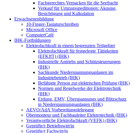
Fachgerechtes Verpacken für die Seefracht
Verkauf für Umzugsspeditionen: Akquise,
Besichtigung und Kalkulation
Erwachsenenbildung
10-Finger-Tastaturschreiben
Microsoft Office
ComputerCafé
IHK-Fortbildungen
Elektrofachkraft in einem begrenzten Teilgebiet
Elektrofachkraft für festgelegte Tätigkeiten
(EFKffT) (IHK)
Industrielle Antriebs und Schützsteuerungen
(IHK)
Sachkunde Niederspannungsanlagen im
Industriebetrieb (IHK)
Befähigte Person zur elektrischen Prüfung (IHK)
Normen und Regelwerke der Elektrotechnik
(IHK)
Erdung, EMV, Überspannungs und Blitzschutz
in Niederspannungsanlagen (IHK)
AEVO/AdA Vorbereitungslehrgang
Obermonteur und Fachbauleiter Elektrotechnik (IHK)
Verantwortliche Elektrofachkraft (VEFK) (IHK)
Geprüfte/r Betriebswirt/in
Geprüfte/r Fachwirt/in