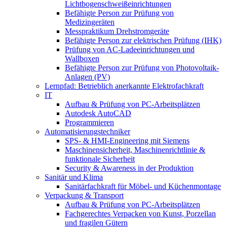
Lichtbogenschweißeinrichtungen
Befähigte Person zur Prüfung von
Medizingeräten
Messpraktikum Drehstromgeräte
Befähigte Person zur elektrischen Prüfung (IHK)
Prüfung von AC-Ladeeinrichtungen und
Wallboxen
Befähigte Person zur Prüfung von Photovoltaik-
Anlagen (PV)
Lernpfad: Betrieblich anerkannte Elektrofachkraft
IT
Aufbau & Prüfung von PC-Arbeitsplätzen
Autodesk AutoCAD
Programmieren
Automatisierungstechniker
SPS‑ & HMI‑Engineering mit Siemens
Maschinensicherheit, Maschinenrichtlinie &
funktionale Sicherheit
Security & Awareness in der Produktion
Sanitär und Klima
Sanitärfachkraft für Möbel- und Küchenmontage
Verpackung & Transport
Aufbau & Prüfung von PC-Arbeitsplätzen
Fachgerechtes Verpacken von Kunst, Porzellan
und fragilen Gütern