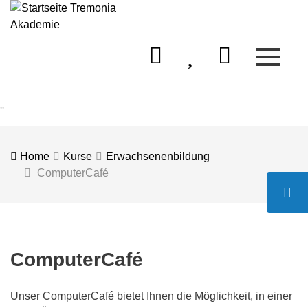
Menü 
Mein Konto
Merkliste
Warenkorb
''
Home
Kurse
Erwachsenenbildung
ComputerCafé
Kont
ComputerCafé
Unser ComputerCafé bietet Ihnen die Möglichkeit, in einer