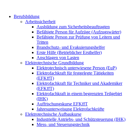
Berufsbildung
Arbeitssicherheit
Ausbildung zum Sicherheitsbeauftragten
Befähigte Person für Aufzüge (Aufzugswärter)
Befähigte Person zur Prüfung von Leitern und
Tritten
Brandschutz- und Evakuierungshelfer
Erste Hilfe (Betrieblicher Ersthelfer)
Anschlagen von Lasten
Elektrotechnische Grundbildung
Elektrotechnisch unterwiesene Person (EuP)
Elektrofachkraft für festgelegte Tätigkeiten
(EFKffT)
Elektrofachkraft für Techniker und Akademiker
(EFKffT)
Elektrofachkraft in einem begrenzten Teilgebiet
(IHK)
Auffrischungskurse EFKffT
Jahresunterweisung Elektrofachkräfte
Elektrotechnische Aufbaukurse
Industrielle Antriebs- und Schützsteuerung (IHK)
Mess- und Steuerungstechnik