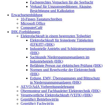
Fachgerechtes Verpacken für die Seefracht
Verkauf für Umzugsspeditionen: Akquise,
Besichtigung und Kalkulation
Erwachsenenbildung
10-Finger-Tastaturschreiben
Microsoft Office
ComputerCafé
IHK-Fortbildungen
Elektrofachkraft in einem begrenzten Teilgebiet
Elektrofachkraft für festgelegte Tätigkeiten
(EFKffT) (IHK)
Industrielle Antriebs und Schützsteuerungen
(IHK)
Sachkunde Niederspannungsanlagen im
Industriebetrieb (IHK)
Befähigte Person zur elektrischen Prüfung (IHK)
Normen und Regelwerke der Elektrotechnik
(IHK)
Erdung, EMV, Überspannungs und Blitzschutz
in Niederspannungsanlagen (IHK)
AEVO/AdA Vorbereitungslehrgang
Obermonteur und Fachbauleiter Elektrotechnik (IHK)
Verantwortliche Elektrofachkraft (VEFK) (IHK)
Geprüfte/r Betriebswirt/in
Geprüfte/r Fachwirt/in