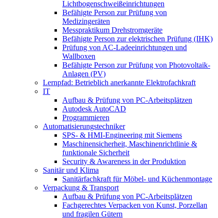
Lichtbogenschweißeinrichtungen
Befähigte Person zur Prüfung von
Medizingeräten
Messpraktikum Drehstromgeräte
Befähigte Person zur elektrischen Prüfung (IHK)
Prüfung von AC-Ladeeinrichtungen und
Wallboxen
Befähigte Person zur Prüfung von Photovoltaik-
Anlagen (PV)
Lernpfad: Betrieblich anerkannte Elektrofachkraft
IT
Aufbau & Prüfung von PC-Arbeitsplätzen
Autodesk AutoCAD
Programmieren
Automatisierungstechniker
SPS‑ & HMI‑Engineering mit Siemens
Maschinensicherheit, Maschinenrichtlinie &
funktionale Sicherheit
Security & Awareness in der Produktion
Sanitär und Klima
Sanitärfachkraft für Möbel- und Küchenmontage
Verpackung & Transport
Aufbau & Prüfung von PC-Arbeitsplätzen
Fachgerechtes Verpacken von Kunst, Porzellan
und fragilen Gütern