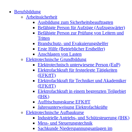
Berufsbildung
Arbeitssicherheit
Ausbildung zum Sicherheitsbeauftragten
Befähigte Person für Aufzüge (Aufzugswärter)
Befähigte Person zur Prüfung von Leitern und
Tritten
Brandschutz- und Evakuierungshelfer
Erste Hilfe (Betrieblicher Ersthelfer)
Anschlagen von Lasten
Elektrotechnische Grundbildung
Elektrotechnisch unterwiesene Person (EuP)
Elektrofachkraft für festgelegte Tätigkeiten
(EFKffT)
Elektrofachkraft für Techniker und Akademiker
(EFKffT)
Elektrofachkraft in einem begrenzten Teilgebiet
(IHK)
Auffrischungskurse EFKffT
Jahresunterweisung Elektrofachkräfte
Elektrotechnische Aufbaukurse
Industrielle Antriebs- und Schützsteuerung (IHK)
Mess- und Steuerungstechnik
Sachkunde Niederspannungsanlagen im