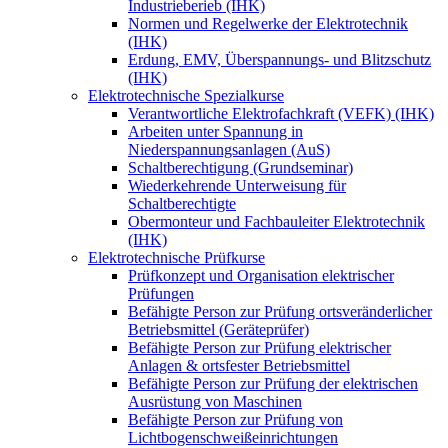
Industrieberieb (IHK)
Normen und Regelwerke der Elektrotechnik
(IHK)
Erdung, EMV, Überspannungs- und Blitzschutz
(IHK)
Elektrotechnische Spezialkurse
Verantwortliche Elektrofachkraft (VEFK) (IHK)
Arbeiten unter Spannung in
Niederspannungsanlagen (AuS)
Schaltberechtigung (Grundseminar)
Wiederkehrende Unterweisung für
Schaltberechtigte
Obermonteur und Fachbauleiter Elektrotechnik
(IHK)
Elektrotechnische Prüfkurse
Prüfkonzept und Organisation elektrischer
Prüfungen
Befähigte Person zur Prüfung ortsveränderlicher
Betriebsmittel (Geräteprüfer)
Befähigte Person zur Prüfung elektrischer
Anlagen & ortsfester Betriebsmittel
Befähigte Person zur Prüfung der elektrischen
Ausrüstung von Maschinen
Befähigte Person zur Prüfung von
Lichtbogenschweißeinrichtungen