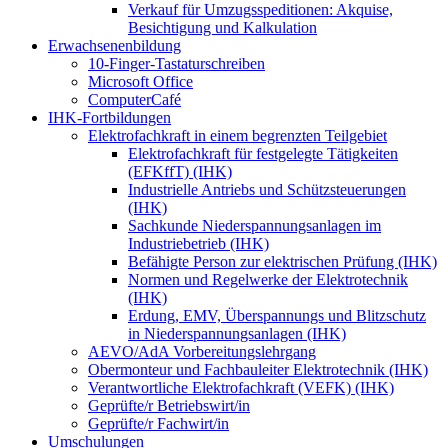
Verkauf für Umzugsspeditionen: Akquise,
Besichtigung und Kalkulation
Erwachsenenbildung
10-Finger-Tastaturschreiben
Microsoft Office
ComputerCafé
IHK-Fortbildungen
Elektrofachkraft in einem begrenzten Teilgebiet
Elektrofachkraft für festgelegte Tätigkeiten
(EFKffT) (IHK)
Industrielle Antriebs und Schützsteuerungen
(IHK)
Sachkunde Niederspannungsanlagen im
Industriebetrieb (IHK)
Befähigte Person zur elektrischen Prüfung (IHK)
Normen und Regelwerke der Elektrotechnik
(IHK)
Erdung, EMV, Überspannungs und Blitzschutz
in Niederspannungsanlagen (IHK)
AEVO/AdA Vorbereitungslehrgang
Obermonteur und Fachbauleiter Elektrotechnik (IHK)
Verantwortliche Elektrofachkraft (VEFK) (IHK)
Geprüfte/r Betriebswirt/in
Geprüfte/r Fachwirt/in
Umschulungen