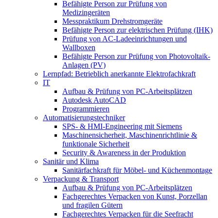
Befähigte Person zur Prüfung von
Medizingeräten
Messpraktikum Drehstromgeräte
Befähigte Person zur elektrischen Prüfung (IHK)
Prüfung von AC-Ladeeinrichtungen und
Wallboxen
Befähigte Person zur Prüfung von Photovoltaik-
Anlagen (PV)
Lernpfad: Betrieblich anerkannte Elektrofachkraft
IT
Aufbau & Prüfung von PC-Arbeitsplätzen
Autodesk AutoCAD
Programmieren
Automatisierungstechniker
SPS‑ & HMI‑Engineering mit Siemens
Maschinensicherheit, Maschinenrichtlinie &
funktionale Sicherheit
Security & Awareness in der Produktion
Sanitär und Klima
Sanitärfachkraft für Möbel- und Küchenmontage
Verpackung & Transport
Aufbau & Prüfung von PC-Arbeitsplätzen
Fachgerechtes Verpacken von Kunst, Porzellan
und fragilen Gütern
Fachgerechtes Verpacken für die Seefracht