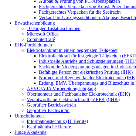
Aufbau & Prüfung von PC-Arbeitsplätzen
Fachgerechtes Verpacken von Kunst, Porzellan und
Fachgerechtes Verpacken für die Seefracht
Verkauf für Umzugsspeditionen: Akquise, Besicht
Erwachsenenbildung
10-Finger-Tastaturschreiben
Microsoft Office
ComputerCafé
IHK-Fortbildungen
Elektrofachkraft in einem begrenzten Teilgebiet
Elektrofachkraft für festgelegte Tätigkeiten (EFK
Industrielle Antriebs und Schützsteuerungen (IHK
Sachkunde Niederspannungsanlagen im Industrieb
Befähigte Person zur elektrischen Prüfung (IHK)
Normen und Regelwerke der Elektrotechnik (IHK
Erdung, EMV, Überspannungs und Blitzschutz in
AEVO/AdA Vorbereitungslehrgang
Obermonteur und Fachbauleiter Elektrotechnik (IHK)
Verantwortliche Elektrofachkraft (VEFK) (IHK)
Geprüfte/r Betriebswirt/in
Geprüfte/r Fachwirt/in
Umschulungen
Informationstechnik (IT-Berufe)
Kaufmännische Berufe
Junge Akademie