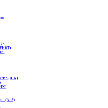
ten
fT)
EFKffT)
IHK)
erieb (IHK)
)
IHK)
gen (AuS)