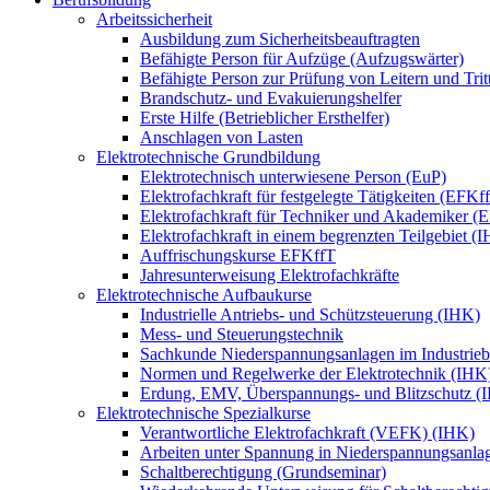
Arbeitssicherheit
Ausbildung zum Sicherheitsbeauftragten
Befähigte Person für Aufzüge (Aufzugswärter)
Befähigte Person zur Prüfung von Leitern und Trit
Brandschutz- und Evakuierungshelfer
Erste Hilfe (Betrieblicher Ersthelfer)
Anschlagen von Lasten
Elektrotechnische Grundbildung
Elektrotechnisch unterwiesene Person (EuP)
Elektrofachkraft für festgelegte Tätigkeiten (EFKf
Elektrofachkraft für Techniker und Akademiker (
Elektrofachkraft in einem begrenzten Teilgebiet (
Auffrischungskurse EFKffT
Jahresunterweisung Elektrofachkräfte
Elektrotechnische Aufbaukurse
Industrielle Antriebs- und Schützsteuerung (IHK)
Mess- und Steuerungstechnik
Sachkunde Niederspannungsanlagen im Industrieb
Normen und Regelwerke der Elektrotechnik (IHK
Erdung, EMV, Überspannungs- und Blitzschutz (
Elektrotechnische Spezialkurse
Verantwortliche Elektrofachkraft (VEFK) (IHK)
Arbeiten unter Spannung in Niederspannungsanla
Schaltberechtigung (Grundseminar)