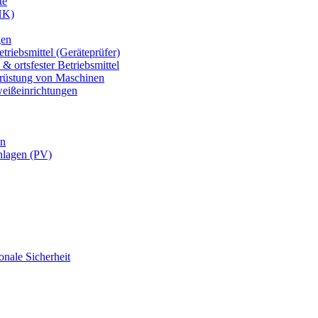
te
HK)
gen
triebsmittel (Geräteprüfer)
& ortsfester Betriebsmittel
usrüstung von Maschinen
weißeinrichtungen
en
nlagen (PV)
onale Sicherheit