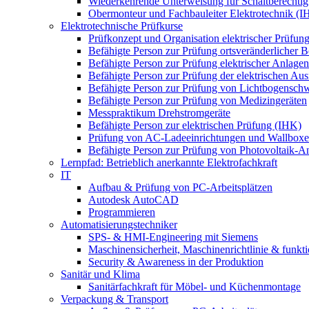
Wiederkehrende Unterweisung für Schaltberechtig
Obermonteur und Fachbauleiter Elektrotechnik (I
Elektrotechnische Prüfkurse
Prüfkonzept und Organisation elektrischer Prüfun
Befähigte Person zur Prüfung ortsveränderlicher Be
Befähigte Person zur Prüfung elektrischer Anlagen 
Befähigte Person zur Prüfung der elektrischen A
Befähigte Person zur Prüfung von Lichtbogensch
Befähigte Person zur Prüfung von Medizingeräten
Messpraktikum Drehstromgeräte
Befähigte Person zur elektrischen Prüfung (IHK)
Prüfung von AC-Ladeeinrichtungen und Wallbox
Befähigte Person zur Prüfung von Photovoltaik-A
Lernpfad: Betrieblich anerkannte Elektrofachkraft
IT
Aufbau & Prüfung von PC-Arbeitsplätzen
Autodesk AutoCAD
Programmieren
Automatisierungstechniker
SPS‑ & HMI‑Engineering mit Siemens
Maschinensicherheit, Maschinenrichtlinie & funkti
Security & Awareness in der Produktion
Sanitär und Klima
Sanitärfachkraft für Möbel- und Küchenmontage
Verpackung & Transport