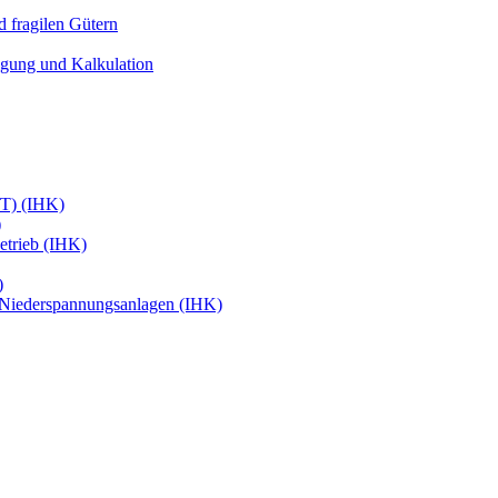
 fragilen Gütern
igung und Kalkulation
ffT) (IHK)
)
etrieb (IHK)
)
 Niederspannungsanlagen (IHK)