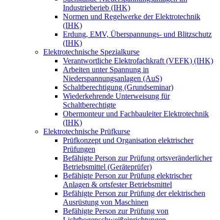
Industrieberieb (IHK)
Normen und Regelwerke der Elektrotechnik
(IHK)
Erdung, EMV, Überspannungs- und Blitzschutz
(IHK)
Elektrotechnische Spezialkurse
Verantwortliche Elektrofachkraft (VEFK) (IHK)
Arbeiten unter Spannung in
Niederspannungsanlagen (AuS)
Schaltberechtigung (Grundseminar)
Wiederkehrende Unterweisung für
Schaltberechtigte
Obermonteur und Fachbauleiter Elektrotechnik
(IHK)
Elektrotechnische Prüfkurse
Prüfkonzept und Organisation elektrischer
Prüfungen
Befähigte Person zur Prüfung ortsveränderlicher
Betriebsmittel (Geräteprüfer)
Befähigte Person zur Prüfung elektrischer
Anlagen & ortsfester Betriebsmittel
Befähigte Person zur Prüfung der elektrischen
Ausrüstung von Maschinen
Befähigte Person zur Prüfung von
Lichtbogenschweißeinrichtungen