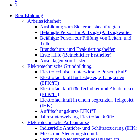
7
Berufsbildung
Arbeitssicherheit
Ausbildung zum Sicherheitsbeauftragten
Befähigte Person für Aufzüge (Aufzugswärter)
Befähigte Person zur Prüfung von Leitern und
Tritten
Brandschutz- und Evakuierungshelfer
Erste Hilfe (Betrieblicher Ersthelfer)
Anschlagen von Lasten
Elektrotechnische Grundbildung
Elektrotechnisch unterwiesene Person (EuP)
Elektrofachkraft für festgelegte Tätigkeiten
(EFKffT)
Elektrofachkraft für Techniker und Akademiker
(EFKffT)
Elektrofachkraft in einem begrenzten Teilgebiet
(IHK)
Auffrischungskurse EFKffT
Jahresunterweisung Elektrofachkräfte
Elektrotechnische Aufbaukurse
Industrielle Antriebs- und Schützsteuerung (IHK)
Mess- und Steuerungstechnik
Sachkunde Niederspannungsanlagen im