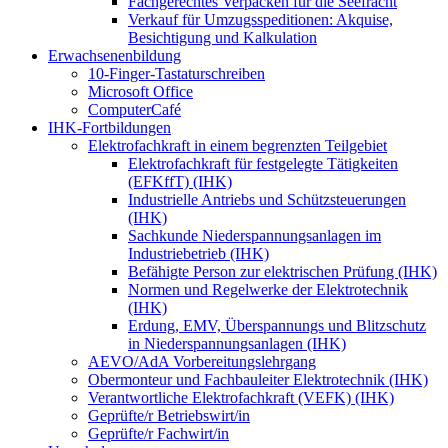
Fachgerechtes Verpacken für die Seefracht
Verkauf für Umzugsspeditionen: Akquise,
Besichtigung und Kalkulation
Erwachsenenbildung
10-Finger-Tastaturschreiben
Microsoft Office
ComputerCafé
IHK-Fortbildungen
Elektrofachkraft in einem begrenzten Teilgebiet
Elektrofachkraft für festgelegte Tätigkeiten
(EFKffT) (IHK)
Industrielle Antriebs und Schützsteuerungen
(IHK)
Sachkunde Niederspannungsanlagen im
Industriebetrieb (IHK)
Befähigte Person zur elektrischen Prüfung (IHK)
Normen und Regelwerke der Elektrotechnik
(IHK)
Erdung, EMV, Überspannungs und Blitzschutz
in Niederspannungsanlagen (IHK)
AEVO/AdA Vorbereitungslehrgang
Obermonteur und Fachbauleiter Elektrotechnik (IHK)
Verantwortliche Elektrofachkraft (VEFK) (IHK)
Geprüfte/r Betriebswirt/in
Geprüfte/r Fachwirt/in