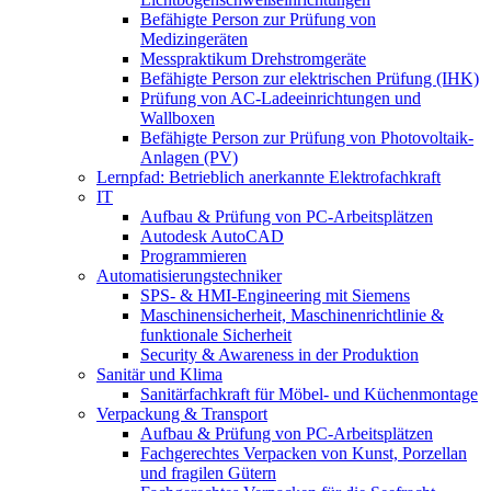
Befähigte Person zur Prüfung von
Medizingeräten
Messpraktikum Drehstromgeräte
Befähigte Person zur elektrischen Prüfung (IHK)
Prüfung von AC-Ladeeinrichtungen und
Wallboxen
Befähigte Person zur Prüfung von Photovoltaik-
Anlagen (PV)
Lernpfad: Betrieblich anerkannte Elektrofachkraft
IT
Aufbau & Prüfung von PC-Arbeitsplätzen
Autodesk AutoCAD
Programmieren
Automatisierungstechniker
SPS‑ & HMI‑Engineering mit Siemens
Maschinensicherheit, Maschinenrichtlinie &
funktionale Sicherheit
Security & Awareness in der Produktion
Sanitär und Klima
Sanitärfachkraft für Möbel- und Küchenmontage
Verpackung & Transport
Aufbau & Prüfung von PC-Arbeitsplätzen
Fachgerechtes Verpacken von Kunst, Porzellan
und fragilen Gütern