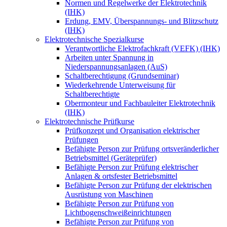
Normen und Regelwerke der Elektrotechnik
(IHK)
Erdung, EMV, Überspannungs- und Blitzschutz
(IHK)
Elektrotechnische Spezialkurse
Verantwortliche Elektrofachkraft (VEFK) (IHK)
Arbeiten unter Spannung in
Niederspannungsanlagen (AuS)
Schaltberechtigung (Grundseminar)
Wiederkehrende Unterweisung für
Schaltberechtigte
Obermonteur und Fachbauleiter Elektrotechnik
(IHK)
Elektrotechnische Prüfkurse
Prüfkonzept und Organisation elektrischer
Prüfungen
Befähigte Person zur Prüfung ortsveränderlicher
Betriebsmittel (Geräteprüfer)
Befähigte Person zur Prüfung elektrischer
Anlagen & ortsfester Betriebsmittel
Befähigte Person zur Prüfung der elektrischen
Ausrüstung von Maschinen
Befähigte Person zur Prüfung von
Lichtbogenschweißeinrichtungen
Befähigte Person zur Prüfung von