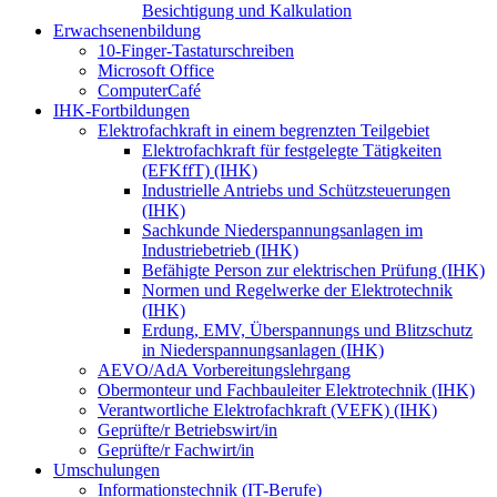
Besichtigung und Kalkulation
Erwachsenenbildung
10-Finger-Tastaturschreiben
Microsoft Office
ComputerCafé
IHK-Fortbildungen
Elektrofachkraft in einem begrenzten Teilgebiet
Elektrofachkraft für festgelegte Tätigkeiten
(EFKffT) (IHK)
Industrielle Antriebs und Schützsteuerungen
(IHK)
Sachkunde Niederspannungsanlagen im
Industriebetrieb (IHK)
Befähigte Person zur elektrischen Prüfung (IHK)
Normen und Regelwerke der Elektrotechnik
(IHK)
Erdung, EMV, Überspannungs und Blitzschutz
in Niederspannungsanlagen (IHK)
AEVO/AdA Vorbereitungslehrgang
Obermonteur und Fachbauleiter Elektrotechnik (IHK)
Verantwortliche Elektrofachkraft (VEFK) (IHK)
Geprüfte/r Betriebswirt/in
Geprüfte/r Fachwirt/in
Umschulungen
Informationstechnik (IT-Berufe)