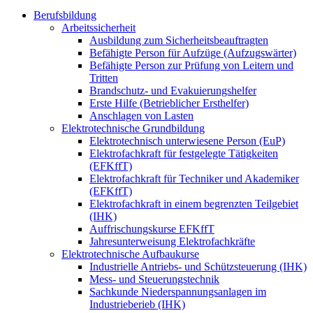
Berufsbildung
Arbeitssicherheit
Ausbildung zum Sicherheitsbeauftragten
Befähigte Person für Aufzüge (Aufzugswärter)
Befähigte Person zur Prüfung von Leitern und
Tritten
Brandschutz- und Evakuierungshelfer
Erste Hilfe (Betrieblicher Ersthelfer)
Anschlagen von Lasten
Elektrotechnische Grundbildung
Elektrotechnisch unterwiesene Person (EuP)
Elektrofachkraft für festgelegte Tätigkeiten
(EFKffT)
Elektrofachkraft für Techniker und Akademiker
(EFKffT)
Elektrofachkraft in einem begrenzten Teilgebiet
(IHK)
Auffrischungskurse EFKffT
Jahresunterweisung Elektrofachkräfte
Elektrotechnische Aufbaukurse
Industrielle Antriebs- und Schützsteuerung (IHK)
Mess- und Steuerungstechnik
Sachkunde Niederspannungsanlagen im
Industrieberieb (IHK)