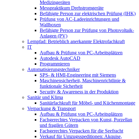
Medizingeräten
Messpraktikum Drehstromgeräte
Befähigte Person zur elektrischen Prüfung (IHK)
Prüfung von AC-Ladeeinrichtungen und
Wallboxen
Befähigte Person zur Prüfung von Photovoltaik-
Anlagen (PV)
Lernpfad: Betrieblich anerkannte Elektrofachkraft
IT
Aufbau & Prüfung von PC-Arbeitsplätzen
Autodesk AutoCAD
Programmieren
Automatisierungstechniker
SPS‑ & HMI‑Engineering mit Siemens
Maschinensicherheit, Maschinenrichtlinie &
funktionale Sicherheit
Security & Awareness in der Produktion
Sanitär und Klima
Sanitärfachkraft für Möbel- und Küchenmontage
Verpackung & Transport
Aufbau & Prüfung von PC-Arbeitsplätzen
Fachgerechtes Verpacken von Kunst, Porzellan
und fragilen Gütern
Fachgerechtes Verpacken für die Seefracht
Verkauf für Umzugsspeditionen: Akquise,