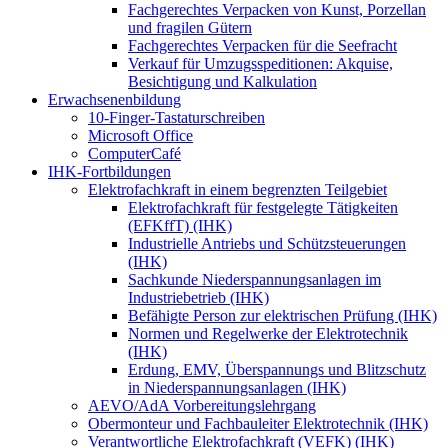
Fachgerechtes Verpacken von Kunst, Porzellan
und fragilen Gütern
Fachgerechtes Verpacken für die Seefracht
Verkauf für Umzugsspeditionen: Akquise,
Besichtigung und Kalkulation
Erwachsenenbildung
10-Finger-Tastaturschreiben
Microsoft Office
ComputerCafé
IHK-Fortbildungen
Elektrofachkraft in einem begrenzten Teilgebiet
Elektrofachkraft für festgelegte Tätigkeiten
(EFKffT) (IHK)
Industrielle Antriebs und Schützsteuerungen
(IHK)
Sachkunde Niederspannungsanlagen im
Industriebetrieb (IHK)
Befähigte Person zur elektrischen Prüfung (IHK)
Normen und Regelwerke der Elektrotechnik
(IHK)
Erdung, EMV, Überspannungs und Blitzschutz
in Niederspannungsanlagen (IHK)
AEVO/AdA Vorbereitungslehrgang
Obermonteur und Fachbauleiter Elektrotechnik (IHK)
Verantwortliche Elektrofachkraft (VEFK) (IHK)