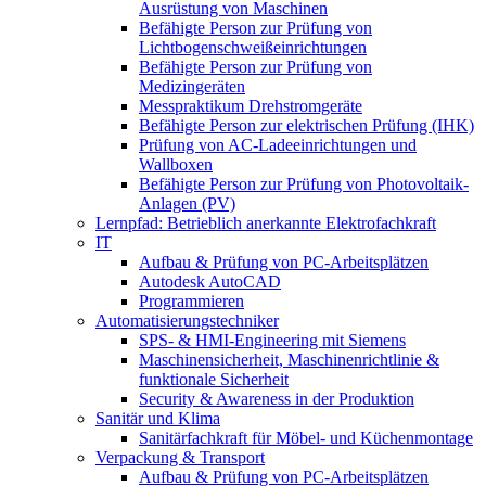
Ausrüstung von Maschinen
Befähigte Person zur Prüfung von
Lichtbogenschweißeinrichtungen
Befähigte Person zur Prüfung von
Medizingeräten
Messpraktikum Drehstromgeräte
Befähigte Person zur elektrischen Prüfung (IHK)
Prüfung von AC-Ladeeinrichtungen und
Wallboxen
Befähigte Person zur Prüfung von Photovoltaik-
Anlagen (PV)
Lernpfad: Betrieblich anerkannte Elektrofachkraft
IT
Aufbau & Prüfung von PC-Arbeitsplätzen
Autodesk AutoCAD
Programmieren
Automatisierungstechniker
SPS‑ & HMI‑Engineering mit Siemens
Maschinensicherheit, Maschinenrichtlinie &
funktionale Sicherheit
Security & Awareness in der Produktion
Sanitär und Klima
Sanitärfachkraft für Möbel- und Küchenmontage
Verpackung & Transport
Aufbau & Prüfung von PC-Arbeitsplätzen