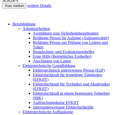
3636,00 €
weitere Details
Kurs merken
Berufsbildung
Arbeitssicherheit
Ausbildung zum Sicherheitsbeauftragten
Befähigte Person für Aufzüge (Aufzugswärter)
Befähigte Person zur Prüfung von Leitern und
Tritten
Brandschutz- und Evakuierungshelfer
Erste Hilfe (Betrieblicher Ersthelfer)
Anschlagen von Lasten
Elektrotechnische Grundbildung
Elektrotechnisch unterwiesene Person (EuP)
Elektrofachkraft für festgelegte Tätigkeiten
(EFKffT)
Elektrofachkraft für Techniker und Akademiker
(EFKffT)
Elektrofachkraft in einem begrenzten Teilgebiet
(IHK)
Auffrischungskurse EFKffT
Jahresunterweisung Elektrofachkräfte
Elektrotechnische Aufbaukurse