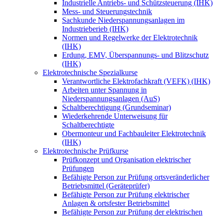
Industrielle Antriebs- und Schützsteuerung (IHK)
Mess- und Steuerungstechnik
Sachkunde Niederspannungsanlagen im
Industrieberieb (IHK)
Normen und Regelwerke der Elektrotechnik
(IHK)
Erdung, EMV, Überspannungs- und Blitzschutz
(IHK)
Elektrotechnische Spezialkurse
Verantwortliche Elektrofachkraft (VEFK) (IHK)
Arbeiten unter Spannung in
Niederspannungsanlagen (AuS)
Schaltberechtigung (Grundseminar)
Wiederkehrende Unterweisung für
Schaltberechtigte
Obermonteur und Fachbauleiter Elektrotechnik
(IHK)
Elektrotechnische Prüfkurse
Prüfkonzept und Organisation elektrischer
Prüfungen
Befähigte Person zur Prüfung ortsveränderlicher
Betriebsmittel (Geräteprüfer)
Befähigte Person zur Prüfung elektrischer
Anlagen & ortsfester Betriebsmittel
Befähigte Person zur Prüfung der elektrischen