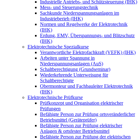
Industrielle Antriebs- und Schützsteuerung (IHK)
Mess- und Steuerungstechnik
Sachkunde Niederspannungsanlagen im
Industrieberieb (IHK)
Normen und Regelwerke der Elektrotechnik
(IHK)
Erdung, EMV, Überspannungs- und Blitzschutz
(IHK)
Elektrotechnische Spezialkurse
Verantwortliche Elektrofachkraft (VEFK) (IHK)
Arbeiten unter Spannung in
Niederspannungsanlagen (AuS)
Schaltberechtigung (Grundseminar)
Wiederkehrende Unterweisung für
Schaltberechtigte
Obermonteur und Fachbauleiter Elektrotechnik
(IHK)
Elektrotechnische Prüfkurse
Prüfkonzept und Organisation elektrischer
Prüfungen
Befähigte Person zur Prüfung ortsveränderlicher
Betriebsmittel (Geräteprüfer)
Befähigte Person zur Prüfung elektrischer
Anlagen & ortsfester Betriebsmittel
Befähigte Person zur Prüfung der elektrischen