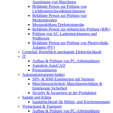
Ausrüstung von Maschinen
Befähigte Person zur Prüfung von
Lichtbogenschweißeinrichtungen
Befähigte Person zur Prüfung von
Medizingeräten
Messpraktikum Drehstromgeräte
Befähigte Person zur elektrischen Prüfung (IHK)
Prüfung von AC-Ladeeinrichtungen und
Wallboxen
Befähigte Person zur Prüfung von Photovoltaik-
Anlagen (PV)
Lernpfad: Betrieblich anerkannte Elektrofachkraft
IT
Aufbau & Prüfung von PC-Arbeitsplätzen
Autodesk AutoCAD
Programmieren
Automatisierungstechniker
SPS‑ & HMI‑Engineering mit Siemens
Maschinensicherheit, Maschinenrichtlinie &
funktionale Sicherheit
Security & Awareness in der Produktion
Sanitär und Klima
Sanitärfachkraft für Möbel- und Küchenmontage
Verpackung & Transport
Aufbau & Prüfung von PC-Arbeitsplätzen