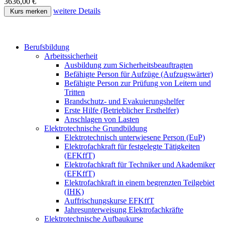
3636,00 €
weitere Details
Kurs merken
Berufsbildung
Arbeitssicherheit
Ausbildung zum Sicherheitsbeauftragten
Befähigte Person für Aufzüge (Aufzugswärter)
Befähigte Person zur Prüfung von Leitern und
Tritten
Brandschutz- und Evakuierungshelfer
Erste Hilfe (Betrieblicher Ersthelfer)
Anschlagen von Lasten
Elektrotechnische Grundbildung
Elektrotechnisch unterwiesene Person (EuP)
Elektrofachkraft für festgelegte Tätigkeiten
(EFKffT)
Elektrofachkraft für Techniker und Akademiker
(EFKffT)
Elektrofachkraft in einem begrenzten Teilgebiet
(IHK)
Auffrischungskurse EFKffT
Jahresunterweisung Elektrofachkräfte
Elektrotechnische Aufbaukurse