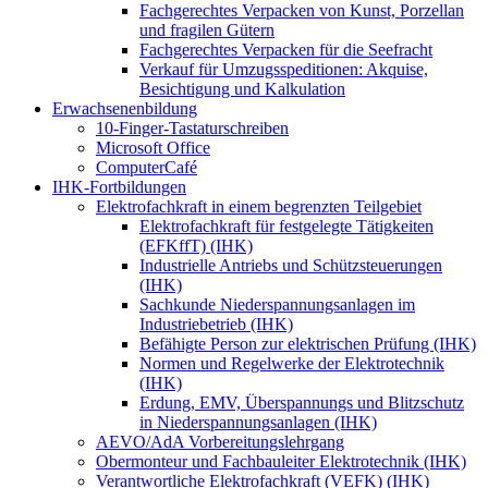
Fachgerechtes Verpacken von Kunst, Porzellan
und fragilen Gütern
Fachgerechtes Verpacken für die Seefracht
Verkauf für Umzugsspeditionen: Akquise,
Besichtigung und Kalkulation
Erwachsenenbildung
10-Finger-Tastaturschreiben
Microsoft Office
ComputerCafé
IHK-Fortbildungen
Elektrofachkraft in einem begrenzten Teilgebiet
Elektrofachkraft für festgelegte Tätigkeiten
(EFKffT) (IHK)
Industrielle Antriebs und Schützsteuerungen
(IHK)
Sachkunde Niederspannungsanlagen im
Industriebetrieb (IHK)
Befähigte Person zur elektrischen Prüfung (IHK)
Normen und Regelwerke der Elektrotechnik
(IHK)
Erdung, EMV, Überspannungs und Blitzschutz
in Niederspannungsanlagen (IHK)
AEVO/AdA Vorbereitungslehrgang
Obermonteur und Fachbauleiter Elektrotechnik (IHK)
Verantwortliche Elektrofachkraft (VEFK) (IHK)