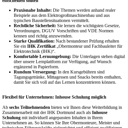
entscheiden sollten
Praxisnahe Inhalte:
Die Themen werden anhand realer
Beispiele aus dem Elektrogroßmaschinenbau und aus
typischen Baustellensituationen vermittelt.
Rechtliche Sicherheit:
Sie lernen die wichtigsten Gesetze,
Verordnungen, DGUV Vorschriften und VDE Normen
kennen und richtig anzuwenden.
Starke Qualifikation:
Nach bestandener Prüfung erhalten
Sie ein
IHK Zertifikat
„Obermonteur und Fachbauleiter für
Elektrotechnik (IHK)“.
Komfortable Lernumgebung:
Die Unterlagen stehen digital
über unsere Lernplattform zur Verfügung, auf Wunsch
ergänzend in Papierform.
Rundum Versorgung:
In den Kursgebühren sind
Tagungsgetränke, Mittagessen und Snacks bereits enthalten,
damit Sie sich voll auf das Lernen konzentrieren können.
Flexibel für Unternehmen: Inhouse Schulung möglich
Ab
sechs Teilnehmenden
bieten wir Ihnen diese Weiterbildung in
Zusammenarbeit mit der IHK Dortmund auch als
Inhouse
Schulung
mit individuell angepassten Inhalten in Ihrem
Unternehmen an. So können Sie Ihre Obermonteure, Meister und
technischen Führungskräfte zielgerichtet und effizient qualifizieren.