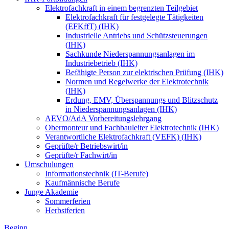
Elektrofachkraft in einem begrenzten Teilgebiet
Elektrofachkraft für festgelegte Tätigkeiten
(EFKffT) (IHK)
Industrielle Antriebs und Schützsteuerungen
(IHK)
Sachkunde Niederspannungsanlagen im
Industriebetrieb (IHK)
Befähigte Person zur elektrischen Prüfung (IHK)
Normen und Regelwerke der Elektrotechnik
(IHK)
Erdung, EMV, Überspannungs und Blitzschutz
in Niederspannungsanlagen (IHK)
AEVO/AdA Vorbereitungslehrgang
Obermonteur und Fachbauleiter Elektrotechnik (IHK)
Verantwortliche Elektrofachkraft (VEFK) (IHK)
Geprüfte/r Betriebswirt/in
Geprüfte/r Fachwirt/in
Umschulungen
Informationstechnik (IT-Berufe)
Kaufmännische Berufe
Junge Akademie
Sommerferien
Herbstferien
Beginn