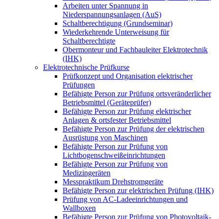
Arbeiten unter Spannung in
Niederspannungsanlagen (AuS)
Schaltberechtigung (Grundseminar)
Wiederkehrende Unterweisung für
Schaltberechtigte
Obermonteur und Fachbauleiter Elektrotechnik
(IHK)
Elektrotechnische Prüfkurse
Prüfkonzept und Organisation elektrischer
Prüfungen
Befähigte Person zur Prüfung ortsveränderlicher
Betriebsmittel (Geräteprüfer)
Befähigte Person zur Prüfung elektrischer
Anlagen & ortsfester Betriebsmittel
Befähigte Person zur Prüfung der elektrischen
Ausrüstung von Maschinen
Befähigte Person zur Prüfung von
Lichtbogenschweißeinrichtungen
Befähigte Person zur Prüfung von
Medizingeräten
Messpraktikum Drehstromgeräte
Befähigte Person zur elektrischen Prüfung (IHK)
Prüfung von AC-Ladeeinrichtungen und
Wallboxen
Befähigte Person zur Prüfung von Photovoltaik-