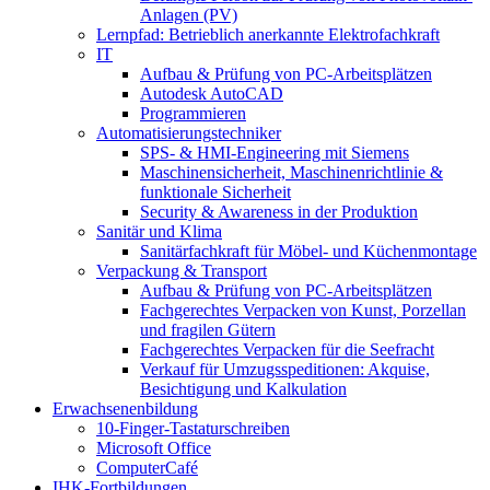
Anlagen (PV)
Lernpfad: Betrieblich anerkannte Elektrofachkraft
IT
Aufbau & Prüfung von PC-Arbeitsplätzen
Autodesk AutoCAD
Programmieren
Automatisierungstechniker
SPS‑ & HMI‑Engineering mit Siemens
Maschinensicherheit, Maschinenrichtlinie &
funktionale Sicherheit
Security & Awareness in der Produktion
Sanitär und Klima
Sanitärfachkraft für Möbel- und Küchenmontage
Verpackung & Transport
Aufbau & Prüfung von PC-Arbeitsplätzen
Fachgerechtes Verpacken von Kunst, Porzellan
und fragilen Gütern
Fachgerechtes Verpacken für die Seefracht
Verkauf für Umzugsspeditionen: Akquise,
Besichtigung und Kalkulation
Erwachsenenbildung
10-Finger-Tastaturschreiben
Microsoft Office
ComputerCafé
IHK-Fortbildungen