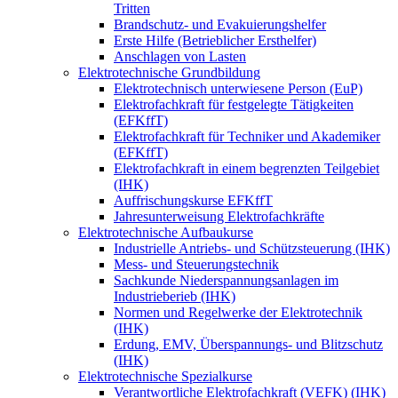
Tritten
Brandschutz- und Evakuierungshelfer
Erste Hilfe (Betrieblicher Ersthelfer)
Anschlagen von Lasten
Elektrotechnische Grundbildung
Elektrotechnisch unterwiesene Person (EuP)
Elektrofachkraft für festgelegte Tätigkeiten
(EFKffT)
Elektrofachkraft für Techniker und Akademiker
(EFKffT)
Elektrofachkraft in einem begrenzten Teilgebiet
(IHK)
Auffrischungskurse EFKffT
Jahresunterweisung Elektrofachkräfte
Elektrotechnische Aufbaukurse
Industrielle Antriebs- und Schützsteuerung (IHK)
Mess- und Steuerungstechnik
Sachkunde Niederspannungsanlagen im
Industrieberieb (IHK)
Normen und Regelwerke der Elektrotechnik
(IHK)
Erdung, EMV, Überspannungs- und Blitzschutz
(IHK)
Elektrotechnische Spezialkurse
Verantwortliche Elektrofachkraft (VEFK) (IHK)