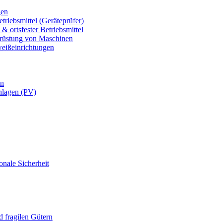
gen
triebsmittel (Geräteprüfer)
& ortsfester Betriebsmittel
usrüstung von Maschinen
weißeinrichtungen
en
nlagen (PV)
onale Sicherheit
 fragilen Gütern