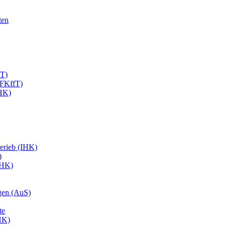
ten
fT)
EFKffT)
IHK)
erieb (IHK)
)
IHK)
gen (AuS)
te
HK)