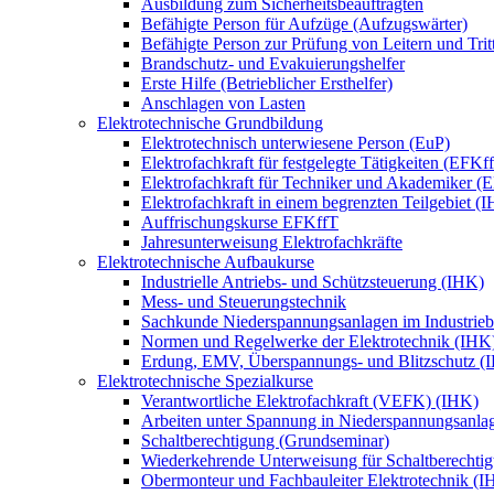
Ausbildung zum Sicherheitsbeauftragten
Befähigte Person für Aufzüge (Aufzugswärter)
Befähigte Person zur Prüfung von Leitern und Trit
Brandschutz- und Evakuierungshelfer
Erste Hilfe (Betrieblicher Ersthelfer)
Anschlagen von Lasten
Elektrotechnische Grundbildung
Elektrotechnisch unterwiesene Person (EuP)
Elektrofachkraft für festgelegte Tätigkeiten (EFKf
Elektrofachkraft für Techniker und Akademiker (
Elektrofachkraft in einem begrenzten Teilgebiet (
Auffrischungskurse EFKffT
Jahresunterweisung Elektrofachkräfte
Elektrotechnische Aufbaukurse
Industrielle Antriebs- und Schützsteuerung (IHK)
Mess- und Steuerungstechnik
Sachkunde Niederspannungsanlagen im Industrieb
Normen und Regelwerke der Elektrotechnik (IHK
Erdung, EMV, Überspannungs- und Blitzschutz (
Elektrotechnische Spezialkurse
Verantwortliche Elektrofachkraft (VEFK) (IHK)
Arbeiten unter Spannung in Niederspannungsanla
Schaltberechtigung (Grundseminar)
Wiederkehrende Unterweisung für Schaltberechtig
Obermonteur und Fachbauleiter Elektrotechnik (I