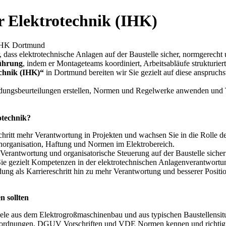
 Elektrotechnik (IHK)
, dass elektrotechnische Anlagen auf der Baustelle sicher, normgerech
ührung
, indem er Montageteams koordiniert, Arbeitsabläufe strukturier
chnik (IHK)“
in Dortmund bereiten wir Sie gezielt auf diese anspruchs
hrdungsbeurteilungen erstellen, Normen und Regelwerke anwenden und Te
otechnik?
hritt mehr Verantwortung in Projekten und wachsen Sie in die Rolle de
enorganisation, Haftung und Normen im Elektrobereich.
Verantwortung und organisatorische Steuerung auf der Baustelle sicher
e gezielt Kompetenzen in der elektrotechnischen Anlagenverantwortun
dung als Karriereschritt hin zu mehr Verantwortung und besserer Posit
 sollten
e aus dem Elektrogroßmaschinenbau und aus typischen Baustellensitua
Verordnungen, DGUV Vorschriften und VDE Normen kennen und richti