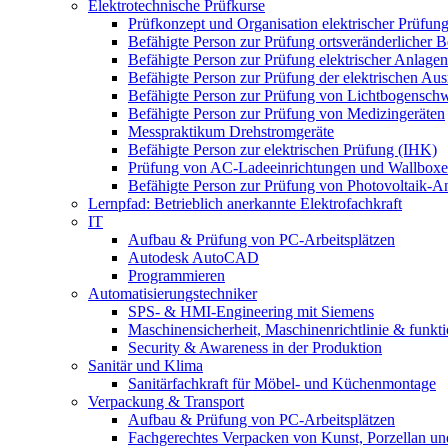
Elektrotechnische Prüfkurse
Prüfkonzept und Organisation elektrischer Prüfun
Befähigte Person zur Prüfung ortsveränderlicher Be
Befähigte Person zur Prüfung elektrischer Anlagen 
Befähigte Person zur Prüfung der elektrischen A
Befähigte Person zur Prüfung von Lichtbogensch
Befähigte Person zur Prüfung von Medizingeräten
Messpraktikum Drehstromgeräte
Befähigte Person zur elektrischen Prüfung (IHK)
Prüfung von AC-Ladeeinrichtungen und Wallbox
Befähigte Person zur Prüfung von Photovoltaik-A
Lernpfad: Betrieblich anerkannte Elektrofachkraft
IT
Aufbau & Prüfung von PC-Arbeitsplätzen
Autodesk AutoCAD
Programmieren
Automatisierungstechniker
SPS‑ & HMI‑Engineering mit Siemens
Maschinensicherheit, Maschinenrichtlinie & funkti
Security & Awareness in der Produktion
Sanitär und Klima
Sanitärfachkraft für Möbel- und Küchenmontage
Verpackung & Transport
Aufbau & Prüfung von PC-Arbeitsplätzen
Fachgerechtes Verpacken von Kunst, Porzellan und