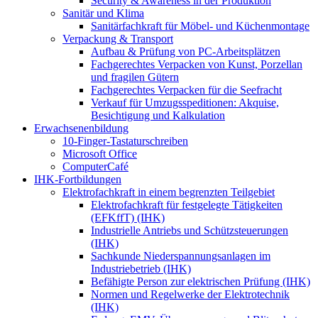
Security & Awareness in der Produktion
Sanitär und Klima
Sanitärfachkraft für Möbel- und Küchenmontage
Verpackung & Transport
Aufbau & Prüfung von PC-Arbeitsplätzen
Fachgerechtes Verpacken von Kunst, Porzellan
und fragilen Gütern
Fachgerechtes Verpacken für die Seefracht
Verkauf für Umzugsspeditionen: Akquise,
Besichtigung und Kalkulation
Erwachsenenbildung
10-Finger-Tastaturschreiben
Microsoft Office
ComputerCafé
IHK-Fortbildungen
Elektrofachkraft in einem begrenzten Teilgebiet
Elektrofachkraft für festgelegte Tätigkeiten
(EFKffT) (IHK)
Industrielle Antriebs und Schützsteuerungen
(IHK)
Sachkunde Niederspannungsanlagen im
Industriebetrieb (IHK)
Befähigte Person zur elektrischen Prüfung (IHK)
Normen und Regelwerke der Elektrotechnik
(IHK)