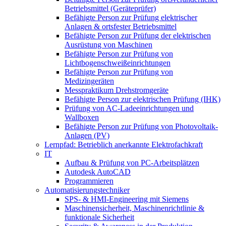
Betriebsmittel (Geräteprüfer)
Befähigte Person zur Prüfung elektrischer
Anlagen & ortsfester Betriebsmittel
Befähigte Person zur Prüfung der elektrischen
Ausrüstung von Maschinen
Befähigte Person zur Prüfung von
Lichtbogenschweißeinrichtungen
Befähigte Person zur Prüfung von
Medizingeräten
Messpraktikum Drehstromgeräte
Befähigte Person zur elektrischen Prüfung (IHK)
Prüfung von AC-Ladeeinrichtungen und
Wallboxen
Befähigte Person zur Prüfung von Photovoltaik-
Anlagen (PV)
Lernpfad: Betrieblich anerkannte Elektrofachkraft
IT
Aufbau & Prüfung von PC-Arbeitsplätzen
Autodesk AutoCAD
Programmieren
Automatisierungstechniker
SPS‑ & HMI‑Engineering mit Siemens
Maschinensicherheit, Maschinenrichtlinie &
funktionale Sicherheit