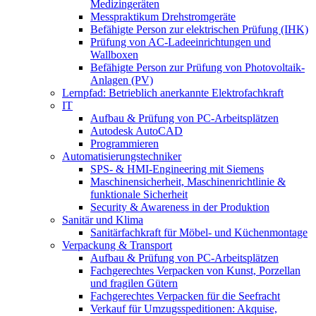
Medizingeräten
Messpraktikum Drehstromgeräte
Befähigte Person zur elektrischen Prüfung (IHK)
Prüfung von AC-Ladeeinrichtungen und
Wallboxen
Befähigte Person zur Prüfung von Photovoltaik-
Anlagen (PV)
Lernpfad: Betrieblich anerkannte Elektrofachkraft
IT
Aufbau & Prüfung von PC-Arbeitsplätzen
Autodesk AutoCAD
Programmieren
Automatisierungstechniker
SPS‑ & HMI‑Engineering mit Siemens
Maschinensicherheit, Maschinenrichtlinie &
funktionale Sicherheit
Security & Awareness in der Produktion
Sanitär und Klima
Sanitärfachkraft für Möbel- und Küchenmontage
Verpackung & Transport
Aufbau & Prüfung von PC-Arbeitsplätzen
Fachgerechtes Verpacken von Kunst, Porzellan
und fragilen Gütern
Fachgerechtes Verpacken für die Seefracht
Verkauf für Umzugsspeditionen: Akquise,