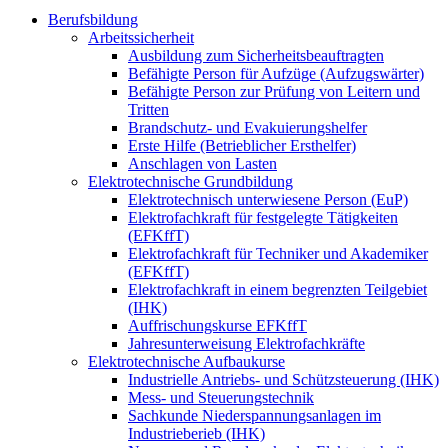
Berufsbildung
Arbeitssicherheit
Ausbildung zum Sicherheitsbeauftragten
Befähigte Person für Aufzüge (Aufzugswärter)
Befähigte Person zur Prüfung von Leitern und
Tritten
Brandschutz- und Evakuierungshelfer
Erste Hilfe (Betrieblicher Ersthelfer)
Anschlagen von Lasten
Elektrotechnische Grundbildung
Elektrotechnisch unterwiesene Person (EuP)
Elektrofachkraft für festgelegte Tätigkeiten
(EFKffT)
Elektrofachkraft für Techniker und Akademiker
(EFKffT)
Elektrofachkraft in einem begrenzten Teilgebiet
(IHK)
Auffrischungskurse EFKffT
Jahresunterweisung Elektrofachkräfte
Elektrotechnische Aufbaukurse
Industrielle Antriebs- und Schützsteuerung (IHK)
Mess- und Steuerungstechnik
Sachkunde Niederspannungsanlagen im
Industrieberieb (IHK)