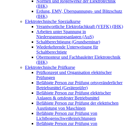
Normen und Regelwerke der Elektrotechnik
(IHK)
Erdung, EMV, Überspannungs- und Blitzschutz
(IHK)
Elektrotechnische Spezialkurse
Verantwortliche Elektrofachkraft (VEFK) (IHK)
Arbeiten unter Spannung in
Niederspannungsanlagen (AuS)
Schaltberechtigung (Grundseminar)
Wiederkehrende Unterweisung für
Schaltberechtigte
Obermonteur und Fachbauleiter Elektrotechnik
(IHK)
Elektrotechnische Prüfkurse
Prüfkonzept und Organisation elektrischer
Prüfungen
Befähigte Person zur Prüfung ortsveränderlicher
Betriebsmittel (Geräteprüfer)
Befähigte Person zur Prüfung elektrischer
Anlagen & ortsfester Betriebsmittel
Befähigte Person zur Prüfung der elektrischen
Ausrüstung von Maschinen
Befähigte Person zur Prüfung von
Lichtbogenschweißeinrichtungen
Befähigte Person zur Prüfung von