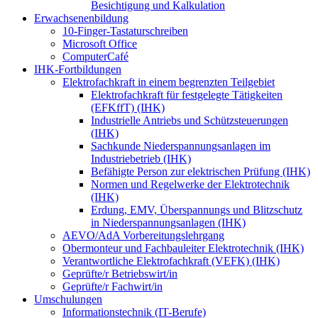
Besichtigung und Kalkulation
Erwachsenenbildung
10-Finger-Tastaturschreiben
Microsoft Office
ComputerCafé
IHK-Fortbildungen
Elektrofachkraft in einem begrenzten Teilgebiet
Elektrofachkraft für festgelegte Tätigkeiten
(EFKffT) (IHK)
Industrielle Antriebs und Schützsteuerungen
(IHK)
Sachkunde Niederspannungsanlagen im
Industriebetrieb (IHK)
Befähigte Person zur elektrischen Prüfung (IHK)
Normen und Regelwerke der Elektrotechnik
(IHK)
Erdung, EMV, Überspannungs und Blitzschutz
in Niederspannungsanlagen (IHK)
AEVO/AdA Vorbereitungslehrgang
Obermonteur und Fachbauleiter Elektrotechnik (IHK)
Verantwortliche Elektrofachkraft (VEFK) (IHK)
Geprüfte/r Betriebswirt/in
Geprüfte/r Fachwirt/in
Umschulungen
Informationstechnik (IT-Berufe)