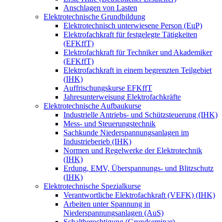
Anschlagen von Lasten
Elektrotechnische Grundbildung
Elektrotechnisch unterwiesene Person (EuP)
Elektrofachkraft für festgelegte Tätigkeiten
(EFKffT)
Elektrofachkraft für Techniker und Akademiker
(EFKffT)
Elektrofachkraft in einem begrenzten Teilgebiet
(IHK)
Auffrischungskurse EFKffT
Jahresunterweisung Elektrofachkräfte
Elektrotechnische Aufbaukurse
Industrielle Antriebs- und Schützsteuerung (IHK)
Mess- und Steuerungstechnik
Sachkunde Niederspannungsanlagen im
Industrieberieb (IHK)
Normen und Regelwerke der Elektrotechnik
(IHK)
Erdung, EMV, Überspannungs- und Blitzschutz
(IHK)
Elektrotechnische Spezialkurse
Verantwortliche Elektrofachkraft (VEFK) (IHK)
Arbeiten unter Spannung in
Niederspannungsanlagen (AuS)
Schaltberechtigung (Grundseminar)