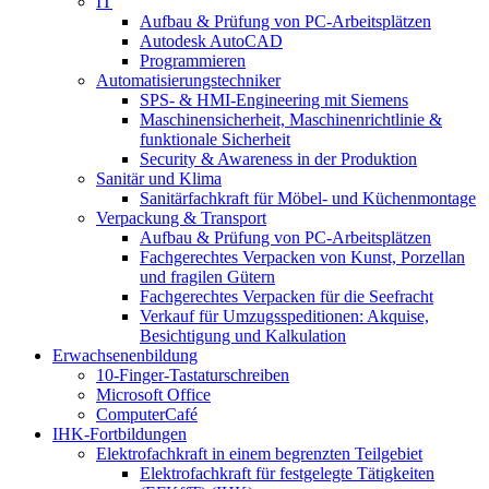
IT
Aufbau & Prüfung von PC-Arbeitsplätzen
Autodesk AutoCAD
Programmieren
Automatisierungstechniker
SPS‑ & HMI‑Engineering mit Siemens
Maschinensicherheit, Maschinenrichtlinie &
funktionale Sicherheit
Security & Awareness in der Produktion
Sanitär und Klima
Sanitärfachkraft für Möbel- und Küchenmontage
Verpackung & Transport
Aufbau & Prüfung von PC-Arbeitsplätzen
Fachgerechtes Verpacken von Kunst, Porzellan
und fragilen Gütern
Fachgerechtes Verpacken für die Seefracht
Verkauf für Umzugsspeditionen: Akquise,
Besichtigung und Kalkulation
Erwachsenenbildung
10-Finger-Tastaturschreiben
Microsoft Office
ComputerCafé
IHK-Fortbildungen
Elektrofachkraft in einem begrenzten Teilgebiet
Elektrofachkraft für festgelegte Tätigkeiten