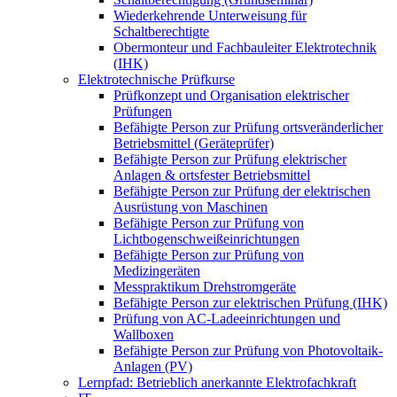
Wiederkehrende Unterweisung für
Schaltberechtigte
Obermonteur und Fachbauleiter Elektrotechnik
(IHK)
Elektrotechnische Prüfkurse
Prüfkonzept und Organisation elektrischer
Prüfungen
Befähigte Person zur Prüfung ortsveränderlicher
Betriebsmittel (Geräteprüfer)
Befähigte Person zur Prüfung elektrischer
Anlagen & ortsfester Betriebsmittel
Befähigte Person zur Prüfung der elektrischen
Ausrüstung von Maschinen
Befähigte Person zur Prüfung von
Lichtbogenschweißeinrichtungen
Befähigte Person zur Prüfung von
Medizingeräten
Messpraktikum Drehstromgeräte
Befähigte Person zur elektrischen Prüfung (IHK)
Prüfung von AC-Ladeeinrichtungen und
Wallboxen
Befähigte Person zur Prüfung von Photovoltaik-
Anlagen (PV)
Lernpfad: Betrieblich anerkannte Elektrofachkraft