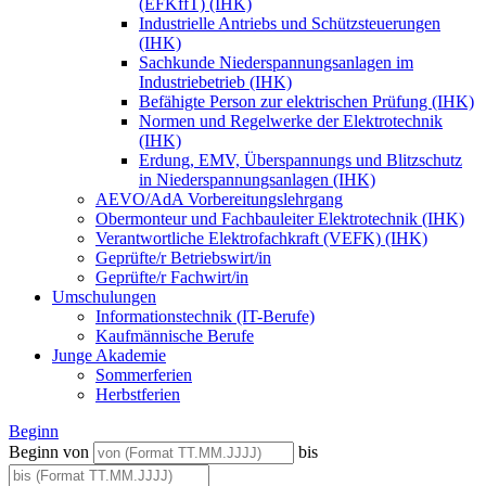
(EFKffT) (IHK)
Industrielle Antriebs und Schützsteuerungen
(IHK)
Sachkunde Niederspannungsanlagen im
Industriebetrieb (IHK)
Befähigte Person zur elektrischen Prüfung (IHK)
Normen und Regelwerke der Elektrotechnik
(IHK)
Erdung, EMV, Überspannungs und Blitzschutz
in Niederspannungsanlagen (IHK)
AEVO/AdA Vorbereitungslehrgang
Obermonteur und Fachbauleiter Elektrotechnik (IHK)
Verantwortliche Elektrofachkraft (VEFK) (IHK)
Geprüfte/r Betriebswirt/in
Geprüfte/r Fachwirt/in
Umschulungen
Informationstechnik (IT-Berufe)
Kaufmännische Berufe
Junge Akademie
Sommerferien
Herbstferien
Beginn
Beginn von
bis