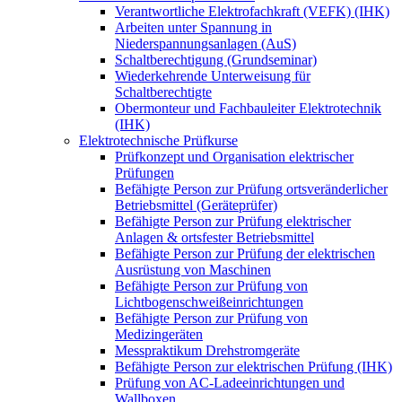
Verantwortliche Elektrofachkraft (VEFK) (IHK)
Arbeiten unter Spannung in
Niederspannungsanlagen (AuS)
Schaltberechtigung (Grundseminar)
Wiederkehrende Unterweisung für
Schaltberechtigte
Obermonteur und Fachbauleiter Elektrotechnik
(IHK)
Elektrotechnische Prüfkurse
Prüfkonzept und Organisation elektrischer
Prüfungen
Befähigte Person zur Prüfung ortsveränderlicher
Betriebsmittel (Geräteprüfer)
Befähigte Person zur Prüfung elektrischer
Anlagen & ortsfester Betriebsmittel
Befähigte Person zur Prüfung der elektrischen
Ausrüstung von Maschinen
Befähigte Person zur Prüfung von
Lichtbogenschweißeinrichtungen
Befähigte Person zur Prüfung von
Medizingeräten
Messpraktikum Drehstromgeräte
Befähigte Person zur elektrischen Prüfung (IHK)
Prüfung von AC-Ladeeinrichtungen und
Wallboxen