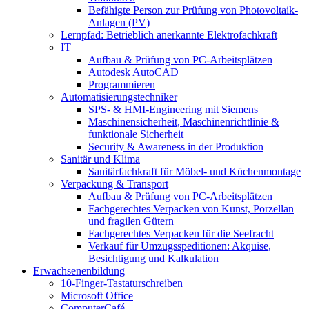
Befähigte Person zur Prüfung von Photovoltaik-
Anlagen (PV)
Lernpfad: Betrieblich anerkannte Elektrofachkraft
IT
Aufbau & Prüfung von PC-Arbeitsplätzen
Autodesk AutoCAD
Programmieren
Automatisierungstechniker
SPS‑ & HMI‑Engineering mit Siemens
Maschinensicherheit, Maschinenrichtlinie &
funktionale Sicherheit
Security & Awareness in der Produktion
Sanitär und Klima
Sanitärfachkraft für Möbel- und Küchenmontage
Verpackung & Transport
Aufbau & Prüfung von PC-Arbeitsplätzen
Fachgerechtes Verpacken von Kunst, Porzellan
und fragilen Gütern
Fachgerechtes Verpacken für die Seefracht
Verkauf für Umzugsspeditionen: Akquise,
Besichtigung und Kalkulation
Erwachsenenbildung
10-Finger-Tastaturschreiben
Microsoft Office
ComputerCafé