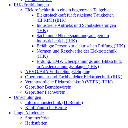
IHK-Fortbildungen
Elektrofachkraft in einem begrenzten Teilgebiet
Elektrofachkraft für festgelegte Tätigkeiten
(EFKffT) (IHK)
Industrielle Antriebs und Schützsteuerungen
(IHK)
Sachkunde Niederspannungsanlagen im
Industriebetrieb (IHK)
Befähigte Person zur elektrischen Prüfung (IHK)
Normen und Regelwerke der Elektrotechnik
(IHK)
Erdung, EMV, Überspannungs und Blitzschutz
in Niederspannungsanlagen (IHK)
AEVO/AdA Vorbereitungslehrgang
Obermonteur und Fachbauleiter Elektrotechnik (IHK)
Verantwortliche Elektrofachkraft (VEFK) (IHK)
Geprüfte/r Betriebswirt/in
Geprüfte/r Fachwirt/in
Umschulungen
Informationstechnik (IT-Berufe)
Kaufmännische Berufe
Junge Akademie
Sommerferien
Herbstferien