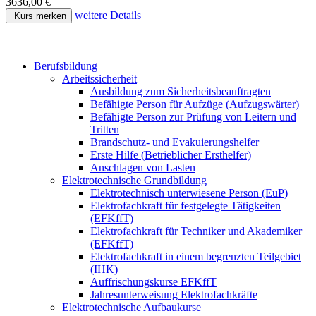
3636,00 €
weitere Details
Kurs merken
Berufsbildung
Arbeitssicherheit
Ausbildung zum Sicherheitsbeauftragten
Befähigte Person für Aufzüge (Aufzugswärter)
Befähigte Person zur Prüfung von Leitern und
Tritten
Brandschutz- und Evakuierungshelfer
Erste Hilfe (Betrieblicher Ersthelfer)
Anschlagen von Lasten
Elektrotechnische Grundbildung
Elektrotechnisch unterwiesene Person (EuP)
Elektrofachkraft für festgelegte Tätigkeiten
(EFKffT)
Elektrofachkraft für Techniker und Akademiker
(EFKffT)
Elektrofachkraft in einem begrenzten Teilgebiet
(IHK)
Auffrischungskurse EFKffT
Jahresunterweisung Elektrofachkräfte
Elektrotechnische Aufbaukurse