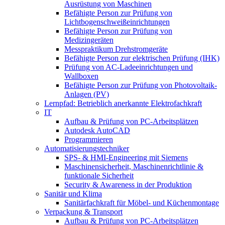
Ausrüstung von Maschinen
Befähigte Person zur Prüfung von
Lichtbogenschweißeinrichtungen
Befähigte Person zur Prüfung von
Medizingeräten
Messpraktikum Drehstromgeräte
Befähigte Person zur elektrischen Prüfung (IHK)
Prüfung von AC-Ladeeinrichtungen und
Wallboxen
Befähigte Person zur Prüfung von Photovoltaik-
Anlagen (PV)
Lernpfad: Betrieblich anerkannte Elektrofachkraft
IT
Aufbau & Prüfung von PC-Arbeitsplätzen
Autodesk AutoCAD
Programmieren
Automatisierungstechniker
SPS‑ & HMI‑Engineering mit Siemens
Maschinensicherheit, Maschinenrichtlinie &
funktionale Sicherheit
Security & Awareness in der Produktion
Sanitär und Klima
Sanitärfachkraft für Möbel- und Küchenmontage
Verpackung & Transport
Aufbau & Prüfung von PC-Arbeitsplätzen