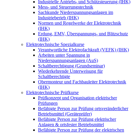
Industrielle Antriebs- und Schützsteuerung (IHK)
Mess- und Steuerungstechnik
Sachkunde Niederspannungsanlagen im
Industrieberieb (IHK)
Normen und Regelwerke der Elektrotechnik
(IHK)
Erdung, EMV, Überspannungs- und Blitzschutz
(IHK)
Elektrotechnische Spezialkurse
Verantwortliche Elektrofachkraft (VEFK) (IHK)
Arbeiten unter Spannung in
Niederspannungsanlagen (AuS)
Schaltberechtigung (Grundseminar)
Wiederkehrende Unterweisung für
Schaltberechtigte
Obermonteur und Fachbauleiter Elektrotechnik
(IHK)
Elektrotechnische Prüfkurse
Prüfkonzept und Organisation elektrischer
Prüfungen
Befähigte Person zur Prüfung ortsveränderlicher
Betriebsmittel (Geräteprüfer)
Befähigte Person zur Prüfung elektrischer
Anlagen & ortsfester Betriebsmittel
Befähigte Person zur Prüfung der elektrischen