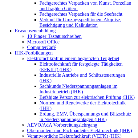
Fachgerechtes Verpacken von Kunst, Porzellan
und fragilen Gütern
Fachgerechtes Verpacken für die Seefracht
Verkauf für Umzugsspeditionen: Akquise,
Besichtigung und Kalkulation
Erwachsenenbildung
10-Finger-Tastaturschreiben
Microsoft Office
ComputerCafé
IHK-Fortbildungen
Elektrofachkraft in einem begrenzten Teilgebiet
Elektrofachkraft für festgelegte Tätigkeiten
(EFKffT) (IHK)
Industrielle Antriebs und Schützsteuerungen
(IHK)
Sachkunde Niederspannungsanlagen im
Industriebetrieb (IHK)
Befähigte Person zur elektrischen Prüfung (IHK)
Normen und Regelwerke der Elektrotechnik
(IHK)
Erdung, EMV, Überspannungs und Blitzschutz
in Niederspannungsanlagen (IHK)
AEVO/AdA Vorbereitungslehrgang
Obermonteur und Fachbauleiter Elektrotechnik (IHK)
Verantwortliche Elektrofachkraft (VEFK) (IHK)