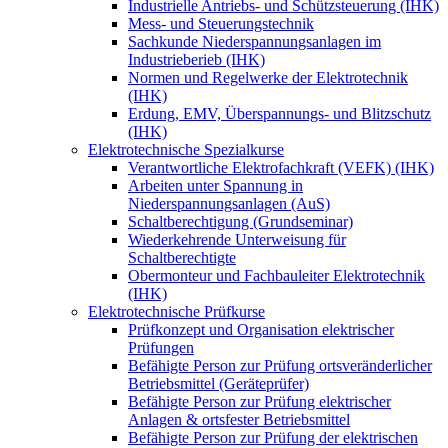
Industrielle Antriebs- und Schützsteuerung (IHK)
Mess- und Steuerungstechnik
Sachkunde Niederspannungsanlagen im
Industrieberieb (IHK)
Normen und Regelwerke der Elektrotechnik
(IHK)
Erdung, EMV, Überspannungs- und Blitzschutz
(IHK)
Elektrotechnische Spezialkurse
Verantwortliche Elektrofachkraft (VEFK) (IHK)
Arbeiten unter Spannung in
Niederspannungsanlagen (AuS)
Schaltberechtigung (Grundseminar)
Wiederkehrende Unterweisung für
Schaltberechtigte
Obermonteur und Fachbauleiter Elektrotechnik
(IHK)
Elektrotechnische Prüfkurse
Prüfkonzept und Organisation elektrischer
Prüfungen
Befähigte Person zur Prüfung ortsveränderlicher
Betriebsmittel (Geräteprüfer)
Befähigte Person zur Prüfung elektrischer
Anlagen & ortsfester Betriebsmittel
Befähigte Person zur Prüfung der elektrischen