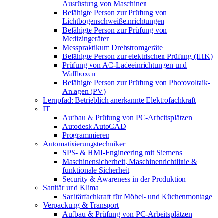
Ausrüstung von Maschinen
Befähigte Person zur Prüfung von
Lichtbogenschweißeinrichtungen
Befähigte Person zur Prüfung von
Medizingeräten
Messpraktikum Drehstromgeräte
Befähigte Person zur elektrischen Prüfung (IHK)
Prüfung von AC-Ladeeinrichtungen und
Wallboxen
Befähigte Person zur Prüfung von Photovoltaik-
Anlagen (PV)
Lernpfad: Betrieblich anerkannte Elektrofachkraft
IT
Aufbau & Prüfung von PC-Arbeitsplätzen
Autodesk AutoCAD
Programmieren
Automatisierungstechniker
SPS‑ & HMI‑Engineering mit Siemens
Maschinensicherheit, Maschinenrichtlinie &
funktionale Sicherheit
Security & Awareness in der Produktion
Sanitär und Klima
Sanitärfachkraft für Möbel- und Küchenmontage
Verpackung & Transport
Aufbau & Prüfung von PC-Arbeitsplätzen