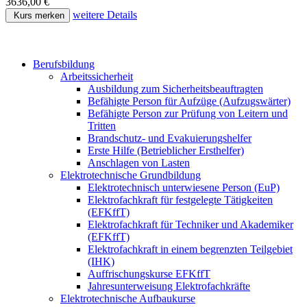
3636,00 €
weitere Details
Kurs merken
Berufsbildung
Arbeitssicherheit
Ausbildung zum Sicherheitsbeauftragten
Befähigte Person für Aufzüge (Aufzugswärter)
Befähigte Person zur Prüfung von Leitern und
Tritten
Brandschutz- und Evakuierungshelfer
Erste Hilfe (Betrieblicher Ersthelfer)
Anschlagen von Lasten
Elektrotechnische Grundbildung
Elektrotechnisch unterwiesene Person (EuP)
Elektrofachkraft für festgelegte Tätigkeiten
(EFKffT)
Elektrofachkraft für Techniker und Akademiker
(EFKffT)
Elektrofachkraft in einem begrenzten Teilgebiet
(IHK)
Auffrischungskurse EFKffT
Jahresunterweisung Elektrofachkräfte
Elektrotechnische Aufbaukurse