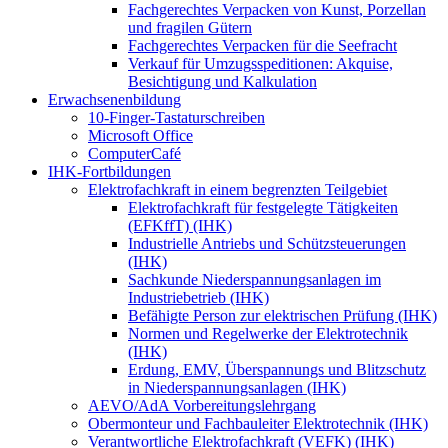
Fachgerechtes Verpacken von Kunst, Porzellan
und fragilen Gütern
Fachgerechtes Verpacken für die Seefracht
Verkauf für Umzugsspeditionen: Akquise,
Besichtigung und Kalkulation
Erwachsenenbildung
10-Finger-Tastaturschreiben
Microsoft Office
ComputerCafé
IHK-Fortbildungen
Elektrofachkraft in einem begrenzten Teilgebiet
Elektrofachkraft für festgelegte Tätigkeiten
(EFKffT) (IHK)
Industrielle Antriebs und Schützsteuerungen
(IHK)
Sachkunde Niederspannungsanlagen im
Industriebetrieb (IHK)
Befähigte Person zur elektrischen Prüfung (IHK)
Normen und Regelwerke der Elektrotechnik
(IHK)
Erdung, EMV, Überspannungs und Blitzschutz
in Niederspannungsanlagen (IHK)
AEVO/AdA Vorbereitungslehrgang
Obermonteur und Fachbauleiter Elektrotechnik (IHK)
Verantwortliche Elektrofachkraft (VEFK) (IHK)