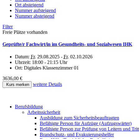
Ort absteigend
Nummer aufsteigend
Nummer absteigend
Filter
Freie Plätze vorhanden
Geprüfte/r Fachwirt/in im Gesundheits- und Sozialwesen IHK
Datum:
Fr.
29.08.2025 -
Fr.
02.10.2026
Uhrzeit:
18:00 - 21:15 Uhr
Ort:
Digitales Klassenzimmer 01
3636,00 €
weitere Details
Kurs merken
Berufsbildung
Arbeitssicherheit
Ausbildung zum Sicherheitsbeauftragten
Befähigte Person für Aufzüge (Aufzugswärter)
Befähigte Person zur Prüfung von Leitern und Trit
Brandschutz- und Evakuierungshelfer