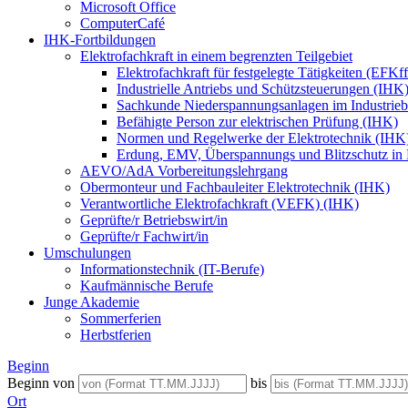
Microsoft Office
ComputerCafé
IHK-Fortbildungen
Elektrofachkraft in einem begrenzten Teilgebiet
Elektrofachkraft für festgelegte Tätigkeiten (EFK
Industrielle Antriebs und Schützsteuerungen (IHK
Sachkunde Niederspannungsanlagen im Industrieb
Befähigte Person zur elektrischen Prüfung (IHK)
Normen und Regelwerke der Elektrotechnik (IHK
Erdung, EMV, Überspannungs und Blitzschutz in
AEVO/AdA Vorbereitungslehrgang
Obermonteur und Fachbauleiter Elektrotechnik (IHK)
Verantwortliche Elektrofachkraft (VEFK) (IHK)
Geprüfte/r Betriebswirt/in
Geprüfte/r Fachwirt/in
Umschulungen
Informationstechnik (IT-Berufe)
Kaufmännische Berufe
Junge Akademie
Sommerferien
Herbstferien
Beginn
Beginn von
bis
Ort