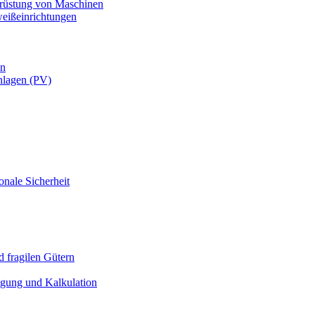
usrüstung von Maschinen
weißeinrichtungen
en
nlagen (PV)
onale Sicherheit
 fragilen Gütern
igung und Kalkulation