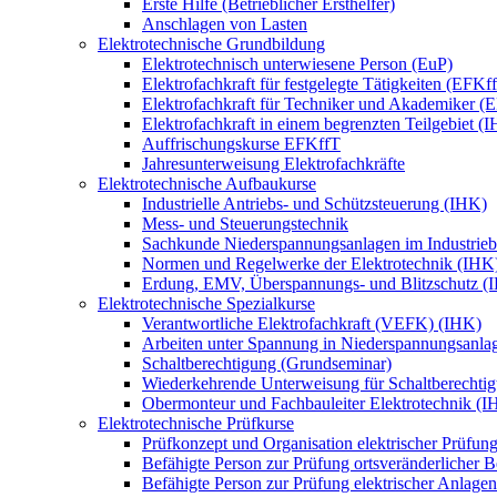
Erste Hilfe (Betrieblicher Ersthelfer)
Anschlagen von Lasten
Elektrotechnische Grundbildung
Elektrotechnisch unterwiesene Person (EuP)
Elektrofachkraft für festgelegte Tätigkeiten (EFKf
Elektrofachkraft für Techniker und Akademiker (
Elektrofachkraft in einem begrenzten Teilgebiet (
Auffrischungskurse EFKffT
Jahresunterweisung Elektrofachkräfte
Elektrotechnische Aufbaukurse
Industrielle Antriebs- und Schützsteuerung (IHK)
Mess- und Steuerungstechnik
Sachkunde Niederspannungsanlagen im Industrieb
Normen und Regelwerke der Elektrotechnik (IHK
Erdung, EMV, Überspannungs- und Blitzschutz (
Elektrotechnische Spezialkurse
Verantwortliche Elektrofachkraft (VEFK) (IHK)
Arbeiten unter Spannung in Niederspannungsanla
Schaltberechtigung (Grundseminar)
Wiederkehrende Unterweisung für Schaltberechtig
Obermonteur und Fachbauleiter Elektrotechnik (I
Elektrotechnische Prüfkurse
Prüfkonzept und Organisation elektrischer Prüfun
Befähigte Person zur Prüfung ortsveränderlicher Be
Befähigte Person zur Prüfung elektrischer Anlagen 