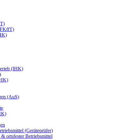
fT)
EFKffT)
IHK)
erieb (IHK)
)
IHK)
gen (AuS)
te
HK)
gen
triebsmittel (Geräteprüfer)
& ortsfester Betriebsmittel