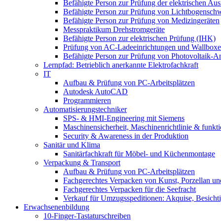
Befähigte Person zur Prüfung der elektrischen A
Befähigte Person zur Prüfung von Lichtbogensch
Befähigte Person zur Prüfung von Medizingeräten
Messpraktikum Drehstromgeräte
Befähigte Person zur elektrischen Prüfung (IHK)
Prüfung von AC-Ladeeinrichtungen und Wallbox
Befähigte Person zur Prüfung von Photovoltaik-A
Lernpfad: Betrieblich anerkannte Elektrofachkraft
IT
Aufbau & Prüfung von PC-Arbeitsplätzen
Autodesk AutoCAD
Programmieren
Automatisierungstechniker
SPS‑ & HMI‑Engineering mit Siemens
Maschinensicherheit, Maschinenrichtlinie & funkti
Security & Awareness in der Produktion
Sanitär und Klima
Sanitärfachkraft für Möbel- und Küchenmontage
Verpackung & Transport
Aufbau & Prüfung von PC-Arbeitsplätzen
Fachgerechtes Verpacken von Kunst, Porzellan und
Fachgerechtes Verpacken für die Seefracht
Verkauf für Umzugsspeditionen: Akquise, Besicht
Erwachsenenbildung
10-Finger-Tastaturschreiben