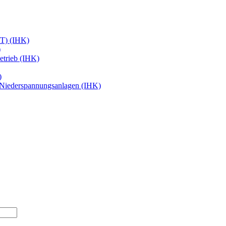
ffT) (IHK)
)
etrieb (IHK)
)
 Niederspannungsanlagen (IHK)