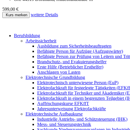
599,00 €
weitere Details
Kurs merken
Berufsbildung
Arbeitssicherheit
Ausbildung zum Sicherheitsbeauftragten
Befähigte Person für Aufzüge (Aufzugswärter)
Befähigte Person zur Prüfung von Leitern und Trit
Brandschutz- und Evakuierungshelfer
Erste Hilfe (Betrieblicher Ersthelfer)
Anschlagen von Lasten
Elektrotechnische Grundbildung
Elektrotechnisch unterwiesene Person (EuP)
Elektrofachkraft für festgelegte Tätigkeiten (EFKf
Elektrofachkraft für Techniker und Akademiker (
Elektrofachkraft in einem begrenzten Teilgebiet (
Auffrischungskurse EFKffT
Jahresunterweisung Elektrofachkräfte
Elektrotechnische Aufbaukurse
Industrielle Antriebs- und Schützsteuerung (IHK)
Mess- und Steuerungstechnik
Sachkunde Niederspannungsanlagen im Industrieb