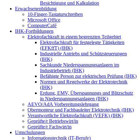
Besichtigung und Kalkulation
Erwachsenenbildung
10-Finger-Tastaturschreiben
Microsoft Office
ComputerCafé
IHK-Fortbildungen
Elektrofachkraft in einem begrenzten Teilgebiet
Elektrofachkraft für festgelegte Tätigkeiten
(EFKffT) (IHK)
Industrielle Antriebs und Schützsteuerungen
(IHK)
Sachkunde Niederspannungsanlagen im
Industriebetrieb (IHK)
Befähigte Person zur elektrischen Prüfung (IHK)
Normen und Regelwerke der Elektrotechnik
(IHK)
Erdung, EMV, Überspannungs und Blitzschutz
in Niederspannungsanlagen (IHK)
AEVO/AdA Vorbereitungslehrgang
Obermonteur und Fachbauleiter Elektrotechnik (IHK)
Verantwortliche Elektrofachkraft (VEFK) (IHK)
Geprüfte/r Betriebswirt/in
Geprüfte/r Fachwirt/in
Umschulungen
Informationstechnik (IT-Berufe)