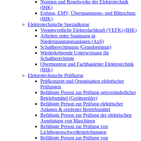
Normen und Regelwerke der Elektrotechnik
(IHK)
Erdung, EMV, Überspannungs- und Blitzschutz
(IHK)
Elektrotechnische Spezialkurse
Verantwortliche Elektrofachkraft (VEFK) (IHK)
Arbeiten unter Spannung in
Niederspannungsanlagen (AuS)
Schaltberechtigung (Grundseminar)
Wiederkehrende Unterweisung für
Schaltberechtigte
Obermonteur und Fachbauleiter Elektrotechnik
(IHK)
Elektrotechnische Prüfkurse
Prüfkonzept und Organisation elektrischer
Prüfungen
Befähigte Person zur Prüfung ortsveränderlicher
Betriebsmittel (Geräteprüfer)
Befähigte Person zur Prüfung elektrischer
Anlagen & ortsfester Betriebsmittel
Befähigte Person zur Prüfung der elektrischen
Ausrüstung von Maschinen
Befähigte Person zur Prüfung von
Lichtbogenschweißeinrichtungen
Befähigte Person zur Prüfung von