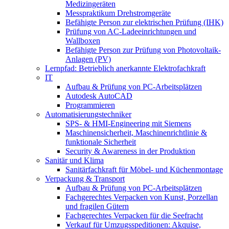
Medizingeräten
Messpraktikum Drehstromgeräte
Befähigte Person zur elektrischen Prüfung (IHK)
Prüfung von AC-Ladeeinrichtungen und
Wallboxen
Befähigte Person zur Prüfung von Photovoltaik-
Anlagen (PV)
Lernpfad: Betrieblich anerkannte Elektrofachkraft
IT
Aufbau & Prüfung von PC-Arbeitsplätzen
Autodesk AutoCAD
Programmieren
Automatisierungstechniker
SPS‑ & HMI‑Engineering mit Siemens
Maschinensicherheit, Maschinenrichtlinie &
funktionale Sicherheit
Security & Awareness in der Produktion
Sanitär und Klima
Sanitärfachkraft für Möbel- und Küchenmontage
Verpackung & Transport
Aufbau & Prüfung von PC-Arbeitsplätzen
Fachgerechtes Verpacken von Kunst, Porzellan
und fragilen Gütern
Fachgerechtes Verpacken für die Seefracht
Verkauf für Umzugsspeditionen: Akquise,