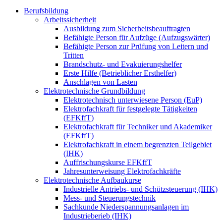
Berufsbildung
Arbeitssicherheit
Ausbildung zum Sicherheitsbeauftragten
Befähigte Person für Aufzüge (Aufzugswärter)
Befähigte Person zur Prüfung von Leitern und
Tritten
Brandschutz- und Evakuierungshelfer
Erste Hilfe (Betrieblicher Ersthelfer)
Anschlagen von Lasten
Elektrotechnische Grundbildung
Elektrotechnisch unterwiesene Person (EuP)
Elektrofachkraft für festgelegte Tätigkeiten
(EFKffT)
Elektrofachkraft für Techniker und Akademiker
(EFKffT)
Elektrofachkraft in einem begrenzten Teilgebiet
(IHK)
Auffrischungskurse EFKffT
Jahresunterweisung Elektrofachkräfte
Elektrotechnische Aufbaukurse
Industrielle Antriebs- und Schützsteuerung (IHK)
Mess- und Steuerungstechnik
Sachkunde Niederspannungsanlagen im
Industrieberieb (IHK)