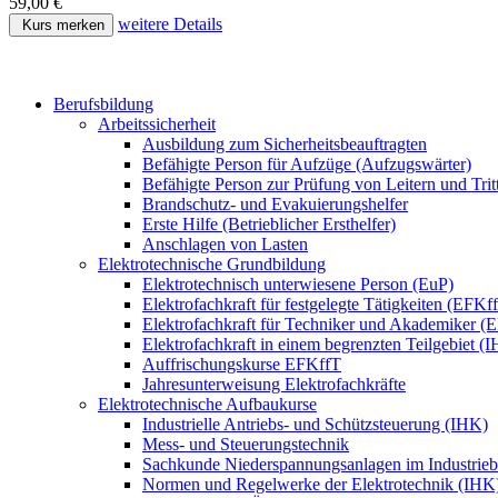
59,00 €
weitere Details
Kurs merken
Berufsbildung
Arbeitssicherheit
Ausbildung zum Sicherheitsbeauftragten
Befähigte Person für Aufzüge (Aufzugswärter)
Befähigte Person zur Prüfung von Leitern und Trit
Brandschutz- und Evakuierungshelfer
Erste Hilfe (Betrieblicher Ersthelfer)
Anschlagen von Lasten
Elektrotechnische Grundbildung
Elektrotechnisch unterwiesene Person (EuP)
Elektrofachkraft für festgelegte Tätigkeiten (EFKf
Elektrofachkraft für Techniker und Akademiker (
Elektrofachkraft in einem begrenzten Teilgebiet (
Auffrischungskurse EFKffT
Jahresunterweisung Elektrofachkräfte
Elektrotechnische Aufbaukurse
Industrielle Antriebs- und Schützsteuerung (IHK)
Mess- und Steuerungstechnik
Sachkunde Niederspannungsanlagen im Industrieb
Normen und Regelwerke der Elektrotechnik (IHK