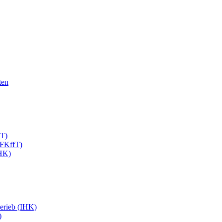
ten
fT)
EFKffT)
IHK)
erieb (IHK)
)