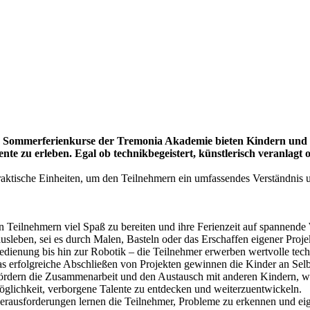
e Sommerferienkurse der Tremonia Akademie bieten Kindern und Ju
te zu erleben. Egal ob technikbegeistert, künstlerisch veranlagt od
raktische Einheiten, um den Teilnehmern ein umfassendes Verständnis
 Teilnehmern viel Spaß zu bereiten und ihre Ferienzeit auf spannende 
sleben, sei es durch Malen, Basteln oder das Erschaffen eigener Proje
ienung bis hin zur Robotik – die Teilnehmer erwerben wertvolle tec
s erfolgreiche Abschließen von Projekten gewinnen die Kinder an Selb
ördern die Zusammenarbeit und den Austausch mit anderen Kindern, was
öglichkeit, verborgene Talente zu entdecken und weiterzuentwickeln.
erausforderungen lernen die Teilnehmer, Probleme zu erkennen und ei