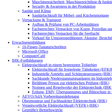
Maschinensicherheit, Maschinenrichtlinie & funkti
Security & Awareness in der Produktion
Sanitär und Klima
Sanitärfachkraft für Möbel- und Küchenmontage
Verpackung & Transport
Aufbau & Prüfung von PC-Arbeitsplätzen
Fachgerechtes Verpacken von Kunst, Porzellan und
Fachgerechtes Verpacken für die Seefracht
Verkauf für Umzugsspeditionen: Akquise, Besicht
Erwachsenenbildung
10-Finger-Tastaturschreiben
Microsoft Office
ComputerCafé
IHK-Fortbildungen
Elektrofachkraft in einem begrenzten Teilgebiet
Elektrofachkraft für festgelegte Tätigkeiten (EFK
Industrielle Antriebs und Schützsteuerungen (IHK
Sachkunde Niederspannungsanlagen im Industrieb
Befähigte Person zur elektrischen Prüfung (IHK)
Normen und Regelwerke der Elektrotechnik (IHK
Erdung, EMV, Überspannungs und Blitzschutz in
AEVO/AdA Vorbereitungslehrgang
Obermonteur und Fachbauleiter Elektrotechnik (IHK)
Verantwortliche Elektrofachkraft (VEFK) (IHK)
Geprüfte/r Betriebswirt/in