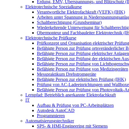
Erdung, EMV, Überspannungs- und Blitzschutz (
Elektrotechnische Spezialkurse
Verantwortliche Elektrofachkraft (VEFK) (IHK)
Arbeiten unter Spannung in Niederspannungsanla
Schaltberechtigung (Grundseminar)
Wiederkehrende Unterweisung für Schaltberechtig
Obermonteur und Fachbauleiter Elektrotechnik (I
Elektrotechnische Prüfkurse
Prüfkonzept und Organisation elektrischer Prüfun
Befähigte Person zur Prüfung ortsveränderlicher Be
Befähigte Person zur Prüfung elektrischer Anlagen 
Befähigte Person zur Prüfung der elektrischen A
Befähigte Person zur Prüfung von Lichtbogensch
Befähigte Person zur Prüfung von Medizingeräten
Messpraktikum Drehstromgeräte
Befähigte Person zur elektrischen Prüfung (IHK)
Prüfung von AC-Ladeeinrichtungen und Wallbox
Befähigte Person zur Prüfung von Photovoltaik-A
Lernpfad: Betrieblich anerkannte Elektrofachkraft
IT
Aufbau & Prüfung von PC-Arbeitsplätzen
Autodesk AutoCAD
Programmieren
Automatisierungstechniker
SPS‑ & HMI‑Engineering mit Siemens