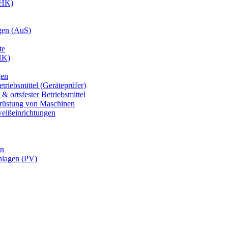
IHK)
gen (AuS)
te
HK)
gen
triebsmittel (Geräteprüfer)
& ortsfester Betriebsmittel
usrüstung von Maschinen
weißeinrichtungen
en
nlagen (PV)