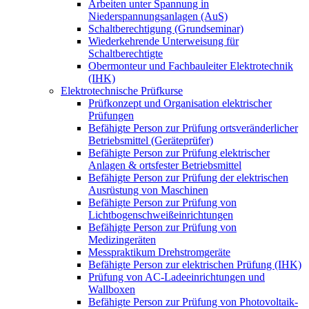
Arbeiten unter Spannung in
Niederspannungsanlagen (AuS)
Schaltberechtigung (Grundseminar)
Wiederkehrende Unterweisung für
Schaltberechtigte
Obermonteur und Fachbauleiter Elektrotechnik
(IHK)
Elektrotechnische Prüfkurse
Prüfkonzept und Organisation elektrischer
Prüfungen
Befähigte Person zur Prüfung ortsveränderlicher
Betriebsmittel (Geräteprüfer)
Befähigte Person zur Prüfung elektrischer
Anlagen & ortsfester Betriebsmittel
Befähigte Person zur Prüfung der elektrischen
Ausrüstung von Maschinen
Befähigte Person zur Prüfung von
Lichtbogenschweißeinrichtungen
Befähigte Person zur Prüfung von
Medizingeräten
Messpraktikum Drehstromgeräte
Befähigte Person zur elektrischen Prüfung (IHK)
Prüfung von AC-Ladeeinrichtungen und
Wallboxen
Befähigte Person zur Prüfung von Photovoltaik-