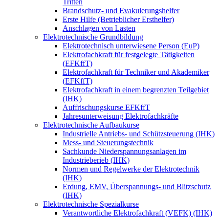
Tritten
Brandschutz- und Evakuierungshelfer
Erste Hilfe (Betrieblicher Ersthelfer)
Anschlagen von Lasten
Elektrotechnische Grundbildung
Elektrotechnisch unterwiesene Person (EuP)
Elektrofachkraft für festgelegte Tätigkeiten
(EFKffT)
Elektrofachkraft für Techniker und Akademiker
(EFKffT)
Elektrofachkraft in einem begrenzten Teilgebiet
(IHK)
Auffrischungskurse EFKffT
Jahresunterweisung Elektrofachkräfte
Elektrotechnische Aufbaukurse
Industrielle Antriebs- und Schützsteuerung (IHK)
Mess- und Steuerungstechnik
Sachkunde Niederspannungsanlagen im
Industrieberieb (IHK)
Normen und Regelwerke der Elektrotechnik
(IHK)
Erdung, EMV, Überspannungs- und Blitzschutz
(IHK)
Elektrotechnische Spezialkurse
Verantwortliche Elektrofachkraft (VEFK) (IHK)