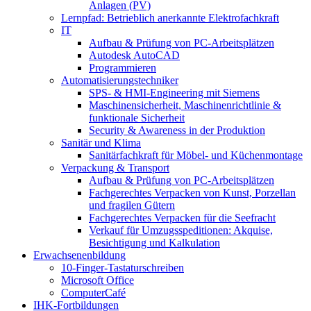
Anlagen (PV)
Lernpfad: Betrieblich anerkannte Elektrofachkraft
IT
Aufbau & Prüfung von PC-Arbeitsplätzen
Autodesk AutoCAD
Programmieren
Automatisierungstechniker
SPS‑ & HMI‑Engineering mit Siemens
Maschinensicherheit, Maschinenrichtlinie &
funktionale Sicherheit
Security & Awareness in der Produktion
Sanitär und Klima
Sanitärfachkraft für Möbel- und Küchenmontage
Verpackung & Transport
Aufbau & Prüfung von PC-Arbeitsplätzen
Fachgerechtes Verpacken von Kunst, Porzellan
und fragilen Gütern
Fachgerechtes Verpacken für die Seefracht
Verkauf für Umzugsspeditionen: Akquise,
Besichtigung und Kalkulation
Erwachsenenbildung
10-Finger-Tastaturschreiben
Microsoft Office
ComputerCafé
IHK-Fortbildungen