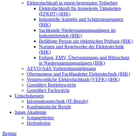
Elektrofachkraft in einem begrenzten Teilgebiet
Elektrofachkraft für festgelegte Tätigkeiten
(EFKffT) (IHK)
Industrielle Antriebs und Schützsteuerungen
(IHK)
Sachkunde Niederspannungsanlagen im
Industriebetrieb (IHK)
Befähigte Person zur elektrischen Prüfung (IHK)
Normen und Regelwerke der Elektrotechnik
(IHK)
Erdung, EMV, Überspannungs und Blitzschutz
in Niederspannungsanlagen (IHK)
AEVO/AdA Vorbereitungslehrgang
Obermonteur und Fachbauleiter Elektrotechnik (IHK)
Verantwortliche Elektrofachkraft (VEFK) (IHK)
Geprüfte/r Betriebswirt/in
Geprüfte/r Fachwirt/in
Umschulungen
Informationstechnik (IT-Berufe)
Kaufmännische Berufe
Junge Akademie
Sommerferien
Herbstferien
Beginn