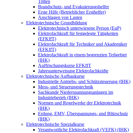
Tritten
Brandschutz- und Evakuierungshelfer
Erste Hilfe (Betrieblicher Ersthelfer)
Anschlagen von Lasten
Elektrotechnische Grundbildung
Elektrotechnisch unterwiesene Person (EuP)
Elektrofachkraft für festgelegte Tätigkeiten
(EFKffT)
Elektrofachkraft für Techniker und Akademiker
(EFKffT)
Elektrofachkraft in einem begrenzten Teilgebiet
(IHK)
Auffrischungskurse EFKffT
Jahresunterweisung Elektrofachkräfte
Elektrotechnische Aufbaukurse
Industrielle Antriebs- und Schützsteuerung (IHK)
Mess- und Steuerungstechnik
Sachkunde Niederspannungsanlagen im
Industrieberieb (IHK)
Normen und Regelwerke der Elektrotechnik
(IHK)
Erdung, EMV, Überspannungs- und Blitzschutz
(IHK)
Elektrotechnische Spezialkurse
Verantwortliche Elektrofachkraft (VEFK) (IHK)