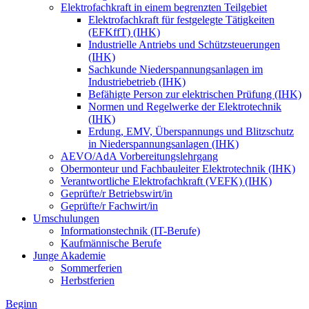
Elektrofachkraft in einem begrenzten Teilgebiet
Elektrofachkraft für festgelegte Tätigkeiten
(EFKffT) (IHK)
Industrielle Antriebs und Schützsteuerungen
(IHK)
Sachkunde Niederspannungsanlagen im
Industriebetrieb (IHK)
Befähigte Person zur elektrischen Prüfung (IHK)
Normen und Regelwerke der Elektrotechnik
(IHK)
Erdung, EMV, Überspannungs und Blitzschutz
in Niederspannungsanlagen (IHK)
AEVO/AdA Vorbereitungslehrgang
Obermonteur und Fachbauleiter Elektrotechnik (IHK)
Verantwortliche Elektrofachkraft (VEFK) (IHK)
Geprüfte/r Betriebswirt/in
Geprüfte/r Fachwirt/in
Umschulungen
Informationstechnik (IT-Berufe)
Kaufmännische Berufe
Junge Akademie
Sommerferien
Herbstferien
Beginn