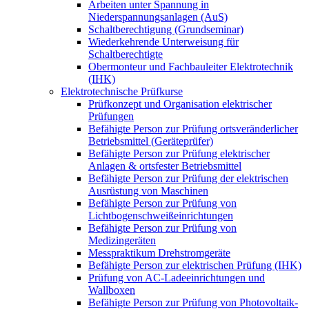
Arbeiten unter Spannung in
Niederspannungsanlagen (AuS)
Schaltberechtigung (Grundseminar)
Wiederkehrende Unterweisung für
Schaltberechtigte
Obermonteur und Fachbauleiter Elektrotechnik
(IHK)
Elektrotechnische Prüfkurse
Prüfkonzept und Organisation elektrischer
Prüfungen
Befähigte Person zur Prüfung ortsveränderlicher
Betriebsmittel (Geräteprüfer)
Befähigte Person zur Prüfung elektrischer
Anlagen & ortsfester Betriebsmittel
Befähigte Person zur Prüfung der elektrischen
Ausrüstung von Maschinen
Befähigte Person zur Prüfung von
Lichtbogenschweißeinrichtungen
Befähigte Person zur Prüfung von
Medizingeräten
Messpraktikum Drehstromgeräte
Befähigte Person zur elektrischen Prüfung (IHK)
Prüfung von AC-Ladeeinrichtungen und
Wallboxen
Befähigte Person zur Prüfung von Photovoltaik-