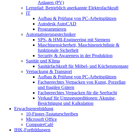
Anlagen (PV)
Lernpfad: Betrieblich anerkannte Elektrofachkraft
IT
Aufbau & Prüfung von PC-Arbeitsplätzen
Autodesk AutoCAD
Programmieren
Automatisierungstechniker
SPS‑ & HMI‑Engineering mit Siemens
Maschinensicherheit, Maschinenrichtlinie &
funktionale Sicherheit
Security & Awareness in der Produktion
Sanitär und Klima
Sanitärfachkraft für Möbel- und Küchenmontage
Verpackung & Transport
Aufbau & Prüfung von PC-Arbeitsplätzen
Fachgerechtes Verpacken von Kunst, Porzellan
und fragilen Gütern
Fachgerechtes Verpacken für die Seefracht
Verkauf für Umzugsspeditionen: Akquise,
Besichtigung und Kalkulation
Erwachsenenbildung
10-Finger-Tastaturschreiben
Microsoft Office
ComputerCafé
IHK-Fortbildungen