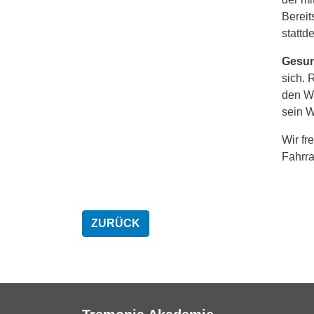
Bereit
stattd
Gesun
sich. 
den We
sein W
Wir fr
Fahrra
ZURÜCK