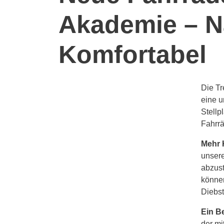
Akademie – Na
Komfortabel
Die Tr
eine u
Stellp
Fahrrä
Mehr 
unsere
abzust
können
Diebs
Ein B
der mi