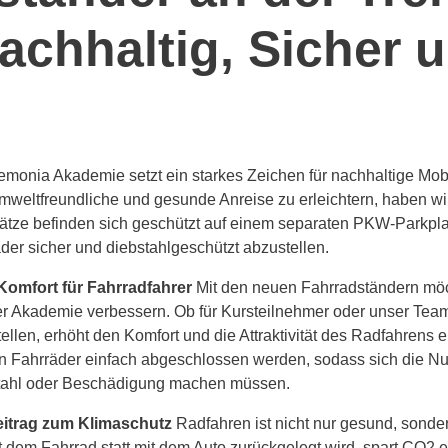
chhaltig, Sicher 
emonia Akademie setzt ein starkes Zeichen für nachhaltige Mob
mweltfreundliche und gesunde Anreise zu erleichtern, haben wir 
lätze befinden sich geschützt auf einem separaten PKW-Parkplat
der sicher und diebstahlgeschützt abzustellen.
Komfort für Fahrradfahrer
Mit den neuen Fahrradständern möcht
r Akademie verbessern. Ob für Kursteilnehmer oder unser Team 
ellen, erhöht den Komfort und die Attraktivität des Radfahrens e
 Fahrräder einfach abgeschlossen werden, sodass sich die N
tahl oder Beschädigung machen müssen.
eitrag zum Klimaschutz
Radfahren ist nicht nur gesund, sonder
t dem Fahrrad statt mit dem Auto zurückgelegt wird, spart CO2 ei