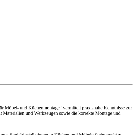
 für Möbel- und Küchenmontage“ vermittelt praxisnahe Kenntnisse zur
mit Materialien und Werkzeugen sowie die korrekte Montage und
Lage, Sanitärinstallationen in Küchen und Möbeln fachgerecht zu