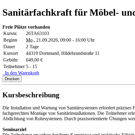
Sanitärfachkraft für Möbel- u
Freie Plätze vorhanden
Kursnr.
26TA63103
Beginn
Mo.
, 21.09.2026, 09:00 - 16:00 Uhr
Dauer
2 Tage
Kursort
44319 Dortmund, Hildebrandstraße 11
Gebühr
649,00 €
Teilnehmer
5 - 15
In den Warenkorb
Drucken
Kursbeschreibung
Die Installation und Wartung von Sanitärsystemen erfordert präzise
fachgerechten Montage von Sanitärinstallationen. Die Teilnehmer er
Abdichtung von Rohrsystemen. Durch praxisorientierte Übungen werde
Seminarziel
Die Teilnehmer erwerben fundierte Kenntnisse und praktische Fähigke