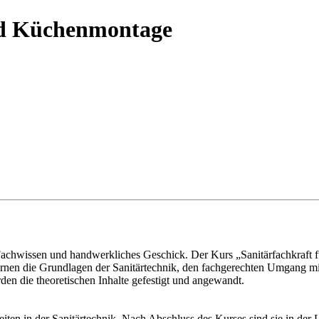
nd Küchenmontage
s Fachwissen und handwerkliches Geschick. Der Kurs „Sanitärfachkraft
lernen die Grundlagen der Sanitärtechnik, den fachgerechten Umgang 
n die theoretischen Inhalte gefestigt und angewandt.
iten in der Sanitärtechnik. Nach Abschluss des Kurses sind sie in der 