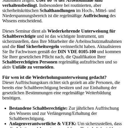
Statistiken zeigen:
Über 80 % der Arbeitsunfälle sind
verhaltensbedingt
. Insbesondere bei routinierten, aber
sicherheitskritischen
Schalthandlungen
im Hoch-, Mittel- und
Niederspannungsbereich ist die regelmäßige
Auffrischung
des
Wissens entscheidend.
Dieses Seminar dient als
Wiederkehrende Unterweisung für
Schaltberechtigte
und ist das wichtigste Instrument, um
sicherzustellen, dass Ihre Mitarbeiter die Arbeitsschutzmaßnahmen
und die
fünf Sicherheitsregeln
verinnerlicht haben. Aktualisieren
Sie Ihr Fachwissen gemäß der
DIN VDE 0105-100
und kommen
Sie Ihrer gesetzlichen Pflicht nach, die Qualifikation Ihrer
Schaltberechtigten Personen
regelmäßig aufzufrischen und so
aktiv
Unfälle zu vermeiden
.
Für wen ist die Wiederholungsunterweisung gedacht?
Dieser Auffrischungskurs richtet sich gezielt an alle Personen, die
bereits eine Schaltberechtigung besitzen und zur Einhaltung der
gesetzlichen Bestimmungen eine regelmäßige Weiterbildung
benötigen.
Bestandene Schaltberechtigte:
Zur jährlichen Auffrischung
des Wissens und zur Verlängerung/Erhaltung der
Schaltberechtigung.
Anlagenverantwortliche & VEFK:
Um sicherzustellen, dass