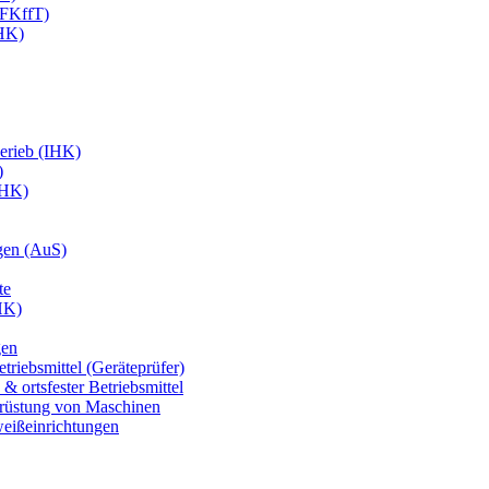
EFKffT)
IHK)
erieb (IHK)
)
IHK)
gen (AuS)
te
HK)
gen
triebsmittel (Geräteprüfer)
& ortsfester Betriebsmittel
usrüstung von Maschinen
weißeinrichtungen