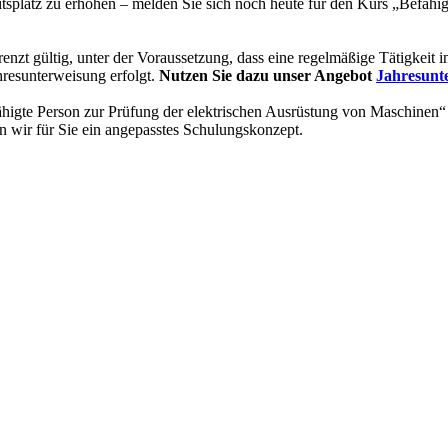
tsplatz zu erhöhen – melden Sie sich noch heute für den Kurs „Befähi
grenzt gültig, unter der Voraussetzung, dass eine regelmäßige Tätigke
hresunterweisung erfolgt.
Nutzen Sie dazu unser Angebot
Jahresunte
fähigte Person zur Prüfung der elektrischen Ausrüstung von Maschinen“
n wir für Sie ein angepasstes Schulungskonzept.