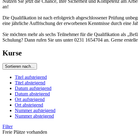
Nutzen Sie jetzt die Chance, Ihre Sicherheit und Kompetenz am Arbei
an!
Die Qualifikation ist nach erfolgreich abgeschlossener Prüfung unbe
eine jährliche Auffrischung der erworbenen Kenntnisse durch eine Ja
Sie möchten mehr als sechs Teilnehmer für die Qualifikation als „Be
Schulung? Dann rufen Sie uns unter 0231 1654704 an. Gerne erstelle
Kurse
Sortieren nach...
Titel aufsteigend
Titel absteigend
Datum aufsteigend
Datum absteigend
Ort aufsteigend
Ort absteigend
Nummer aufsteigend
Nummer absteigend
Filter
Freie Plätze vorhanden