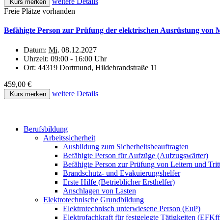
weitere Details
Kurs merken
Freie Plätze vorhanden
Befähigte Person zur Prüfung der elektrischen Ausrüstung von
Datum:
Mi.
08.12.2027
Uhrzeit:
09:00 - 16:00 Uhr
Ort:
44319 Dortmund, Hildebrandstraße 11
459,00 €
weitere Details
Kurs merken
Berufsbildung
Arbeitssicherheit
Ausbildung zum Sicherheitsbeauftragten
Befähigte Person für Aufzüge (Aufzugswärter)
Befähigte Person zur Prüfung von Leitern und Trit
Brandschutz- und Evakuierungshelfer
Erste Hilfe (Betrieblicher Ersthelfer)
Anschlagen von Lasten
Elektrotechnische Grundbildung
Elektrotechnisch unterwiesene Person (EuP)
Elektrofachkraft für festgelegte Tätigkeiten (EFKf