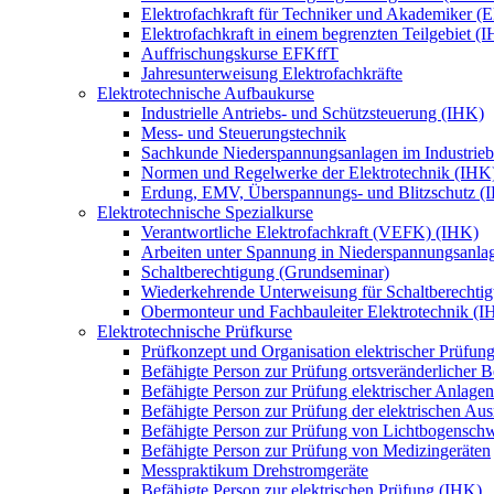
Elektrofachkraft für Techniker und Akademiker (
Elektrofachkraft in einem begrenzten Teilgebiet (
Auffrischungskurse EFKffT
Jahresunterweisung Elektrofachkräfte
Elektrotechnische Aufbaukurse
Industrielle Antriebs- und Schützsteuerung (IHK)
Mess- und Steuerungstechnik
Sachkunde Niederspannungsanlagen im Industrieb
Normen und Regelwerke der Elektrotechnik (IHK
Erdung, EMV, Überspannungs- und Blitzschutz (
Elektrotechnische Spezialkurse
Verantwortliche Elektrofachkraft (VEFK) (IHK)
Arbeiten unter Spannung in Niederspannungsanla
Schaltberechtigung (Grundseminar)
Wiederkehrende Unterweisung für Schaltberechtig
Obermonteur und Fachbauleiter Elektrotechnik (I
Elektrotechnische Prüfkurse
Prüfkonzept und Organisation elektrischer Prüfun
Befähigte Person zur Prüfung ortsveränderlicher Be
Befähigte Person zur Prüfung elektrischer Anlagen 
Befähigte Person zur Prüfung der elektrischen A
Befähigte Person zur Prüfung von Lichtbogensch
Befähigte Person zur Prüfung von Medizingeräten
Messpraktikum Drehstromgeräte
Befähigte Person zur elektrischen Prüfung (IHK)