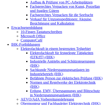
Aufbau & Prüfung von PC-Arbeitsplätzen
Fachgerechtes Verpacken von Kunst, Porzellan
und fragilen Gütern
Fachgerechtes Verpacken für die Seefracht
Verkauf für Umzugsspeditionen: Akquise,
Besichtigung und Kalkulation
Erwachsenenbildung
10-Finger-Tastaturschreiben
Microsoft Office
ComputerCafé
IHK-Fortbildungen
Elektrofachkraft in einem begrenzten Teilgebiet
Elektrofachkraft für festgelegte Tätigkeiten
(EFKffT) (IHK)
Industrielle Antriebs und Schützsteuerungen
(IHK)
Sachkunde Niederspannungsanlagen im
Industriebetrieb (IHK)
Befähigte Person zur elektrischen Prüfung (IHK)
Normen und Regelwerke der Elektrotechnik
(IHK)
Erdung, EMV, Überspannungs und Blitzschutz
in Niederspannungsanlagen (IHK)
AEVO/AdA Vorbereitungslehrgang
Obermonteur und Fachbauleiter Elektrotechnik (IHK)