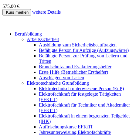
575,00 €
weitere Details
Kurs merken
Berufsbildung
Arbeitssicherheit
Ausbildung zum Sicherheitsbeauftragten
Befähigte Person für Aufzüge (Aufzugswärter)
Befähigte Person zur Prüfung von Leitern und
Tritten
Brandschutz- und Evakuierungshelfer
Erste Hilfe (Betrieblicher Ersthelfer)
Anschlagen von Lasten
Elektrotechnische Grundbildung
Elektrotechnisch unterwiesene Person (EuP)
Elektrofachkraft für festgelegte Tätigkeiten
(EFKffT)
Elektrofachkraft für Techniker und Akademiker
(EFKffT)
Elektrofachkraft in einem begrenzten Teilgebiet
(IHK)
Auffrischungskurse EFKffT
Jahresunterweisung Elektrofachkräfte