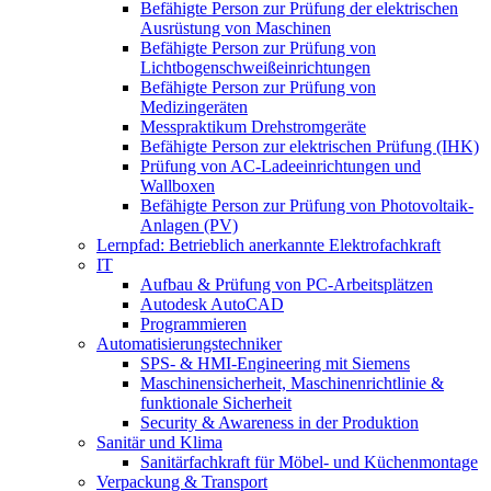
Befähigte Person zur Prüfung der elektrischen
Ausrüstung von Maschinen
Befähigte Person zur Prüfung von
Lichtbogenschweißeinrichtungen
Befähigte Person zur Prüfung von
Medizingeräten
Messpraktikum Drehstromgeräte
Befähigte Person zur elektrischen Prüfung (IHK)
Prüfung von AC-Ladeeinrichtungen und
Wallboxen
Befähigte Person zur Prüfung von Photovoltaik-
Anlagen (PV)
Lernpfad: Betrieblich anerkannte Elektrofachkraft
IT
Aufbau & Prüfung von PC-Arbeitsplätzen
Autodesk AutoCAD
Programmieren
Automatisierungstechniker
SPS‑ & HMI‑Engineering mit Siemens
Maschinensicherheit, Maschinenrichtlinie &
funktionale Sicherheit
Security & Awareness in der Produktion
Sanitär und Klima
Sanitärfachkraft für Möbel- und Küchenmontage
Verpackung & Transport